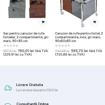
Sac pentru carucior de rufe
Carucior de rufe pentru hotel, 2
hotelier, 2 compartimente, gri-
compartimente, inox, gri-maro,
maro, 90×85 cm
90x60x85 cm
0
out of 5
0
out of 5
Prețul
Prețul
Prețul
Prețul
190,01
lei
595,75
lei
fără TVA
fără TVA
237,51
lei
744,69
lei
inițial
curent
inițial
curent
(
229,91
lei
cu TVA)
(
720,86
lei
cu TVA)
a
este:
a
este:
.
fost:
190,01 lei.
fost:
595,75 lei
237,51 lei.
744,69 lei.
Livrare Gratuita
La comenzi de peste 1000 lei
Consultanță Online