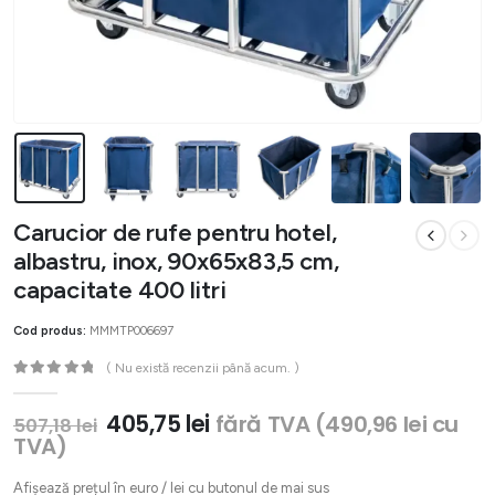
Carucior de rufe pentru hotel,
albastru, inox, 90x65x83,5 cm,
capacitate 400 litri
Cod produs:
MMMTP006697
( Nu există recenzii până acum. )
0
out of 5
Prețul
Prețul
405,75
lei
fără TVA (
490,96
lei
cu
507,18
lei
inițial
curent
TVA)
a
este:
fost:
405,75 lei.
Afișează prețul în euro / lei cu butonul de mai sus