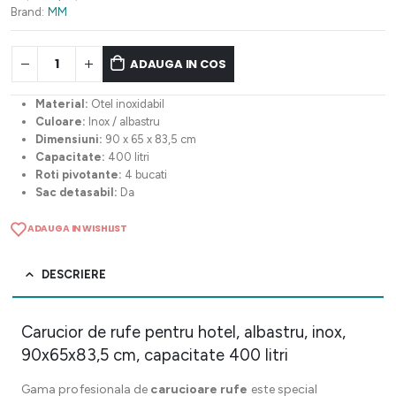
507,18 lei.
Brand:
MM
ADAUGA IN COS
Material:
Otel inoxidabil
Culoare:
Inox / albastru
Dimensiuni:
90 x 65 x 83,5 cm
Capacitate:
400 litri
Roti pivotante:
4 bucati
Sac detasabil:
Da
ADAUGA IN WISHLIST
DESCRIERE
Carucior de rufe pentru hotel, albastru, inox,
90x65x83,5 cm, capacitate 400 litri
Gama profesionala de
carucioare rufe
este special