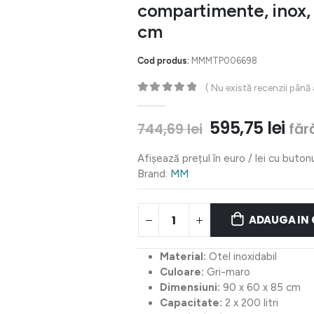
compartimente, inox,
cm
Cod produs:
MMMTP006698
( Nu există recenzii până
0
out of 5
Prețul
Pre
595,75
lei
făr
744,69
lei
inițial
cur
a
est
Afișează prețul în euro / lei cu buton
fost:
595,
Brand:
MM
744,69 lei.
ADAUGA IN
Material:
Otel inoxidabil
Culoare:
Gri-maro
Dimensiuni:
90 x 60 x 85 cm
Capacitate:
2 x 200 litri