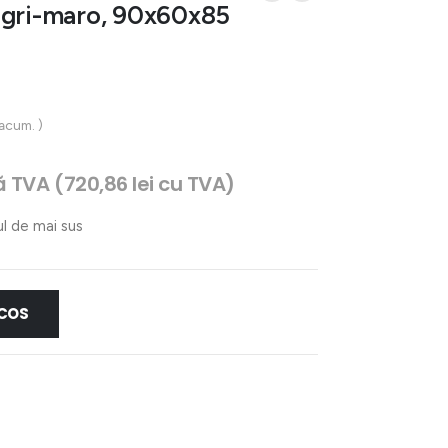
 gri-maro, 90x60x85
 acum. )
țul
ă TVA (
720,86
lei
cu TVA)
ent
e:
ul de mai sus
75 lei.
 COS