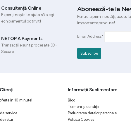
Abonează-te la Ne
Consultanță Online
Experții noștri te ajuta să alegi
Pentru a primi noutăți, acces la
echipamentul potrivit!
importante produse!
Email Address*
NETOPIA Payments
Tranzacțiile sunt procesate 3D-
Secure
Clienți
Informații Suplimentare
oferta in 10 minute!
Blog
Termeni și condiții
de service
Prelucrarea datelor personale
de retur
Politica Cookies