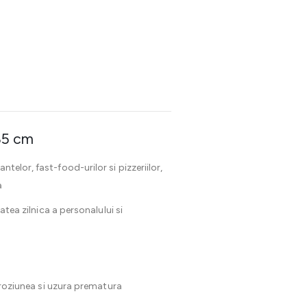
85 cm
ntelor, fast-food-urilor si pizzeriilor,
a
atea zilnica a personalului si
 coroziunea si uzura prematura