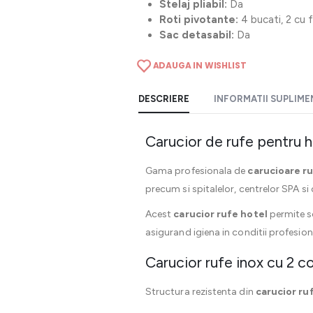
Stelaj pliabil:
Da
Roti pivotante:
4 bucati, 2 cu 
Sac detasabil:
Da
ADAUGA IN WISHLIST
DESCRIERE
INFORMATII SUPLIM
Carucior de rufe pentru 
Gama profesionala de
carucioare r
precum si spitalelor, centrelor SPA si 
Acest
carucior rufe hotel
permite so
asigurand igiena in conditii profesion
Carucior rufe inox cu 2 
Structura rezistenta din
carucior ru