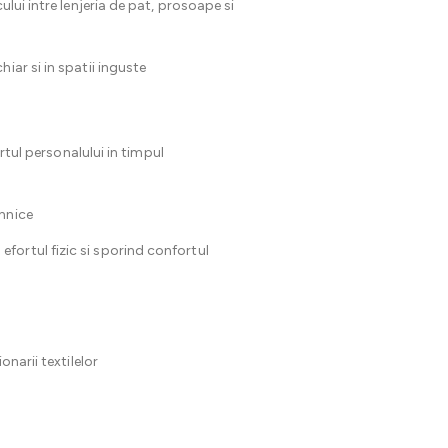
lui intre lenjeria de pat, prosoape si
iar si in spatii inguste
rtul personalului in timpul
ehnice
efortul fizic si sporind confortul
narii textilelor