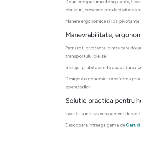
Doua compartimente separate, fiecare c
obrusuri, crescand productivitatea si
Manere ergonomice si roti pivotante c
Manevrabilitate, ergono
Patru roti pivotante, dintre care doua 
transportului bielizei
Stelajul pliabil permite depozitarea
Designul ergonomic transforma prod
operatorilor
Solutie practica pentru ho
Investitia intr-un echipament durabil 
Descopera intreaga gama de
Caruci