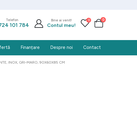
0
0
Telefon
Bine ai venit!
724 101 784
Contul meu!
fertă
Finanțare
Despre noi
Contact
TE, INOX, GRI-MARO, 90X60X85 CM