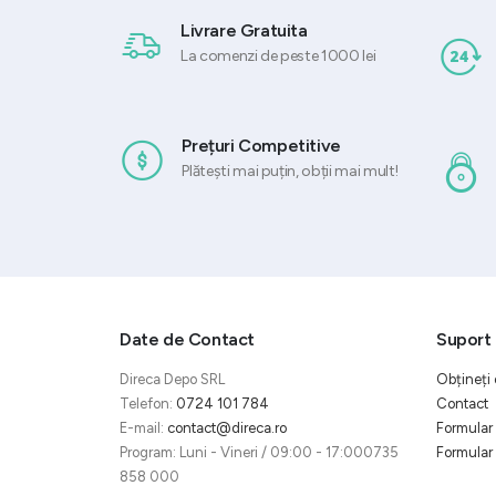
Livrare Gratuita
La comenzi de peste 1000 lei
Prețuri Competitive
Plătești mai puțin, obții mai mult!
Date de Contact
Suport 
Direca Depo SRL
Obțineți 
Telefon:
0724 101 784
Contact
E-mail:
contact@direca.ro
Formular 
Program: Luni - Vineri / 09:00 - 17:000735
Formular 
858 000