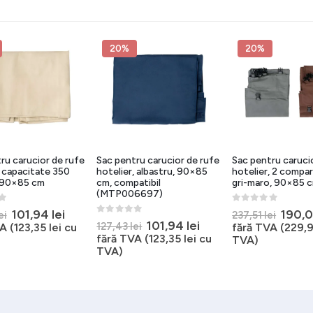
20%
20%
ru carucior de rufe
Sac pentru carucior de rufe
Sac pentru caruci
, capacitate 350
hotelier, albastru, 90×85
hotelier, 2 compa
j, 90×85 cm
cm, compatibil
gri-maro, 90×85 
(MTP006697)
5
0
out of 5
Prețul
Prețul
Prețu
101,94
lei
190,
ei
237,51
lei
0
out of 5
Prețul
Prețul
101,94
lei
inițial
curent
inițial
127,43
lei
A (
123,35
lei
cu
fără TVA (
229,
inițial
curent
a
este:
a
fără TVA (
123,35
lei
cu
TVA)
a
este:
fost:
101,94 lei.
fost:
TVA)
fost:
101,94 lei.
127,43 lei.
237,51
127,43 lei.