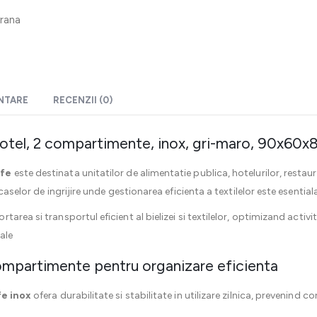
frana
ENTARE
RECENZII (0)
hotel, 2 compartimente, inox, gri-maro, 90x60x
ufe
este destinata unitatilor de alimentatie publica, hotelurilor, restaura
caselor de ingrijire unde gestionarea eficienta a textilelor este esential
rtarea si transportul eficient al bielizei si textilelor, optimizand activit
ale
compartimente pentru organizare eficienta
fe inox
ofera durabilitate si stabilitate in utilizare zilnica, prevenind