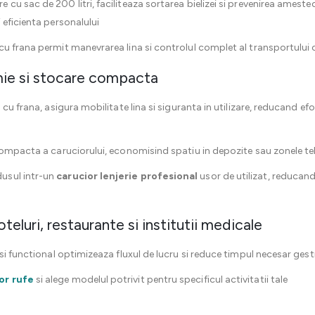
u sac de 200 litri, faciliteaza sortarea bielizei si prevenirea amestecu
 eficienta personalului
u frana permit manevrarea lina si controlul complet al transportului ch
mie si stocare compacta
cu frana, asigura mobilitate lina si siguranta in utilizare, reducand efo
 compacta a caruciorului, economisind spatiu in depozite sau zonele t
usul intr-un
carucior lenjerie profesional
usor de utilizat, reducand 
teluri, restaurante si institutii medicale
si functional optimizeaza fluxul de lucru si reduce timpul necesar gestio
or rufe
si alege modelul potrivit pentru specificul activitatii tale