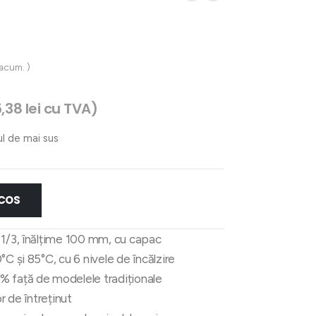
 acum. )
5,38
lei
cu TVA)
ul de mai sus
 COS
 1/3, înălțime 100 mm, cu capac
C și 85°C, cu 6 nivele de încălzire
% față de modelele tradiționale
r de întreținut