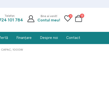
0
0
Telefon
Bine ai venit!
724 101 784
Contul meu!
fertă
Finanțare
Despre noi
Contact
/3 CAPAC, 1000W