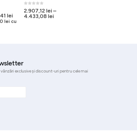
temperatura continua
0
out of 5
2.907,12
lei
–
0
out of 5
ul
Prețul
,41
lei
545,90
lei
4.433,08
lei
fără TVA
l
curent
10
lei
cu
(
660,54
lei
cu TVA)
este:
:
760,41 lei.
09 lei.
wsletter
 vânzări exclusive și discount-uri pentru cele mai