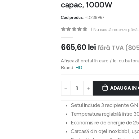
capac, 1000W
Cod produs:
HD238967
( Nu există recenzii până
0
out of 5
665,60
lei
fără TVA (
80
Afișează prețul în euro / lei cu buton
Brand:
HD
ADAUGA IN
Setul include 3 recipiente GN
Temperatura reglabilă între 30°
Economisire de energie de 25
Carcasă din oțel inoxidabil, ușo