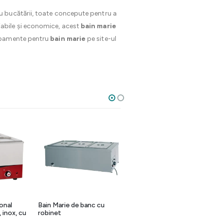
 bucătării, toate concepute pentru a
 fiabile și economice, acest
bain marie
ipamente pentru
bain marie
pe site-ul
onal
Bain Marie de banc cu
Bain marie electric GN 1/1,
 inox, cu
robinet
1200W, otel inoxidabil,