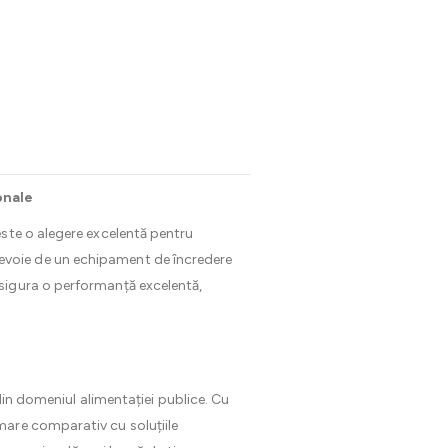
onale
este o alegere excelentă pentru
u nevoie de un echipament de încredere
sigura o performanță excelentă,
din domeniul alimentației publice. Cu
mare comparativ cu soluțiile