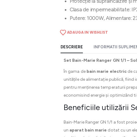
Protecție la supraîncălzire și 
Clasa de impermeabilitate: I
Putere: 1000W, Alimentare: 
ADAUGA IN WISHLIST
DESCRIERE
INFORMATII SUPLIM
Set Bain-Marie Ranger GN 1/1 – So
În gama de
bain marie electric
de ca
unitățile de alimentație publică, fiind
pentru menținerea temperaturii prep
economisind energie și optimizând ti
Beneficiile utilizării
Bain-Marie Ranger GN 1/1 a fost proiec
un
aparat bain marie
dotat cu un ele