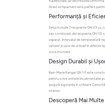
tradiționale, iar distribuirea uniform
Acest echipament este perfect pentru 
Performanță și Eficie
Setul include 3 recipiente GN 1/3 cu c
sau combinații de recipiente GN 1/2 sa
separat. Intervalul de temperatură regl
versatil și ușor de utilizat în diferite
orice moment.
Design Durabil și Ușor
Bain-Marie Ranger GN 1/1 este construit
pentru orice unitate de alimentație pu
asigură siguranța în utilizare. Datorit
intense.
Descoperă Mai Multe 