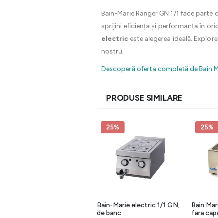
Bain-Marie Ranger GN 1/1 face parte 
sprijini eficiența și performanța în or
electric
este alegerea ideală. Explo
nostru.
Descoperă oferta completă de Bain Ma
PRODUSE SIMILARE
25%
25%
25%
Bain-Marie electric dublu
Bain-Marie electric 1/1 GN,
Bain Mar
1/1 GN, de banc, 2000W,
de banc
fara ca