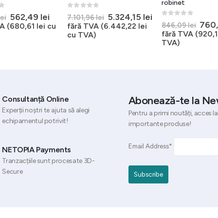
robinet
5
0
out of 5
Prețul
Prețul
Prețul
Prețul
562,49
lei
5.324,15
lei
lei
7.101,96
lei
0
out of 5
Preț
760
inițial
curent
inițial
curent
846,09
lei
A (
680,61
lei
cu
fără TVA (
6.442,22
lei
iniția
a
este:
a
este:
fără TVA (
920,
cu TVA)
a
ei.
fost:
562,49 lei.
fost:
5.324,15 lei.
TVA)
fost
752,70 lei.
7.101,96 lei.
846,
Abonează-te la Ne
Consultanță Online
Experții noștri te ajuta să alegi
Pentru a primi noutăți, acces la
echipamentul potrivit!
importante produse!
Email Address*
NETOPIA Payments
Tranzacțiile sunt procesate 3D-
Secure