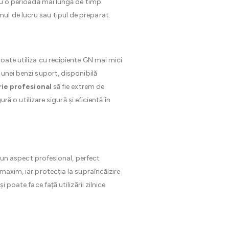
tru o perioadă mai lungă de timp.
ul de lucru sau tipul de preparat.
oate utiliza cu recipiente GN mai mici
 unei benzi suport, disponibilă
rie profesional
să fie extrem de
ră o utilizare sigură și eficientă în
i un aspect profesional, perfect
maxim, iar protecția la supraîncălzire
i poate face față utilizării zilnice