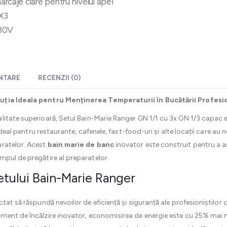
marcaje clare pentru nivelul apei
PX3
230V
ENTARE
RECENZII (0)
luția Ideala pentru Menținerea Temperaturii în Bucătării Profesi
litate superioară, Setul Bain-Marie Ranger GN 1/1 cu 3x GN 1/3 capac 
 ideal pentru restaurante, cafenele, fast-food-uri și alte locații care a
aratelor. Acest
bain marie de banc
inovator este construit pentru a a
mpul de pregătire al preparatelor.
 Setului Bain-Marie Ranger
tat să răspundă nevoilor de eficiență și siguranță ale profesioniștilor 
ment de încălzire inovator, economisirea de energie este cu 25% mai 