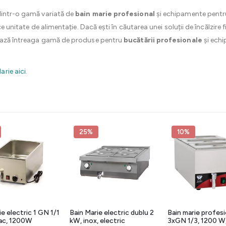
dintr-o gamă variată de
bain marie profesional
și echipamente pentru
ice unitate de alimentație. Dacă ești în căutarea unei soluții de încălzire
rează întreaga gamă de produse pentru
bucătării profesionale
și ech
rie aici
.
25%
10%
ie electric 1 GN 1/1
Bain Marie electric dublu 2
Bain marie profesi
pac, 1200W
kW, inox, electric
3xGN 1/3, 1200 W,