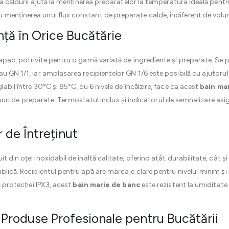
ă a căldurii ajută la menținerea preparatelor la temperatura ideală pen
menținerea unui flux constant de preparate calde, indiferent de volum
nță în Orice Bucătărie
apac, potrivite pentru o gamă variată de ingrediente și preparate. Se p
u GN 1/1, iar amplasarea recipientelor GN 1/6 este posibilă cu ajutorul
abil între 30°C și 85°C, cu 6 nivele de încălzire, face ca acest
bain ma
 tipuri de preparate. Termostatul inclus și indicatorul de semnalizare asigu
 de Întreținut
 din oțel inoxidabil de înaltă calitate, oferind atât durabilitate, cât ș
blică. Recipientul pentru apă are marcaje clare pentru nivelul minim și 
ă protecției IPX3, acest
bain marie de banc
este rezistent la umiditate ș
Produse Profesionale pentru Bucătării