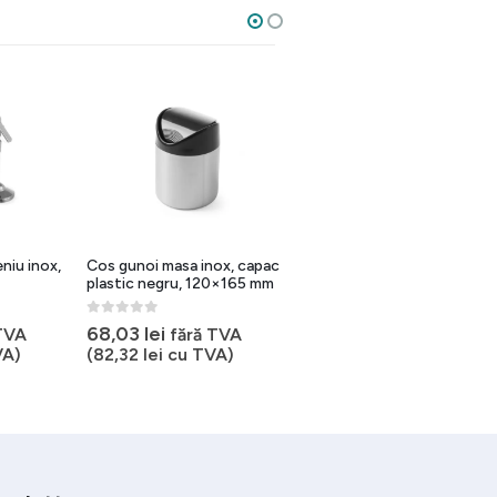
niu inox,
Cos gunoi masa inox, capac
Suport semicircular pentru
plastic negru, 120×165 mm
servetele, inox, 120×87 mm
0
out of 5
0
out of 5
68,03
lei
23,01
lei
TVA
fără TVA
fără TVA
VA)
(
82,32
lei
cu TVA)
(
27,84
lei
cu TVA)