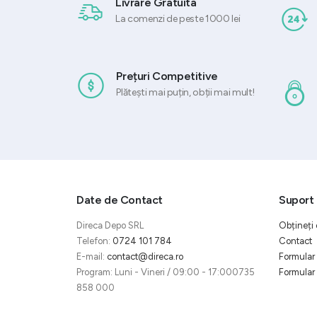
Livrare Gratuita
La comenzi de peste 1000 lei
Prețuri Competitive
Plătești mai puțin, obții mai mult!
Date de Contact
Suport 
Direca Depo SRL
Obțineți 
Telefon:
0724 101 784
Contact
E-mail:
contact@direca.ro
Formular 
Program: Luni - Vineri / 09:00 - 17:000735
Formular 
858 000