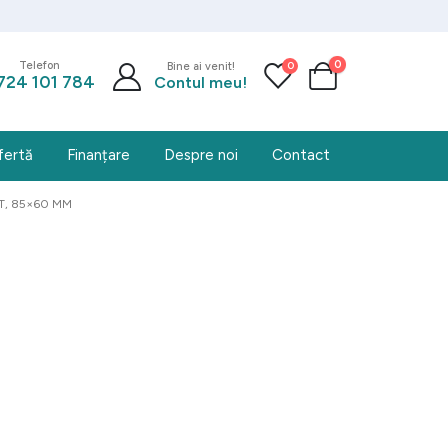
0
0
Telefon
Bine ai venit!
724 101 784
Contul meu!
fertă
Finanțare
Despre noi
Contact
T, 85×60 MM