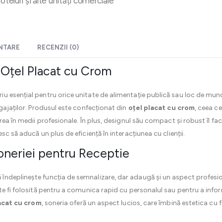
oteluri și alte unități comerciale
ENTARE
RECENZII (0)
 Oțel Placat cu Crom
iu esențial pentru orice unitate de alimentație publică sau loc de mun
gajaților. Produsul este confecționat din
oțel placat cu crom
, ceea ce
ea în medii profesionale. În plus, designul său compact și robust îl face
c să aducă un plus de eficiență în interacțiunea cu clienții.
 Soneriei pentru Receptie
 îndeplinește funcția de semnalizare, dar adaugă și un aspect profesio
e fi folosită pentru a comunica rapid cu personalul sau pentru a inform
acat cu crom
, soneria oferă un aspect lucios, care îmbină estetica cu f