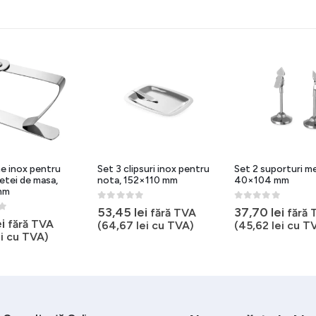
e inox pentru
Set 3 clipsuri inox pentru
Set 2 suporturi me
fetei de masa,
nota, 152×110 mm
40×104 mm
mm
0
out of 5
0
out of 5
53,45
lei
37,70
lei
fără TVA
fără 
5
ei
fără TVA
(
64,67
lei
cu TVA)
(
45,62
lei
cu T
i
cu TVA)