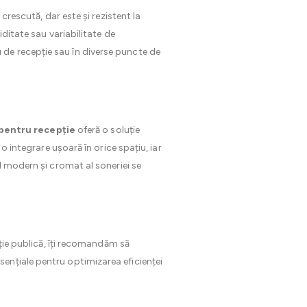
crescută, dar este și rezistent la
iditate sau variabilitate de
de recepție sau în diverse puncte de
pentru recepție
oferă o soluție
o integrare ușoară în orice spațiu, iar
l modern și cromat al soneriei se
ație publică, îți recomandăm să
sențiale pentru optimizarea eficienței