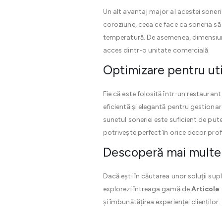
Un alt avantaj major al acestei sonerii
coroziune, ceea ce face ca soneria să 
temperatură. De asemenea, dimensiuni
acces dintr-o unitate comercială.
Optimizare pentru util
Fie că este folosită într-un restauran
eficientă și elegantă pentru gestionare
sunetul soneriei este suficient de put
potrivește perfect în orice decor prof
Descoperă mai mult
Dacă ești în căutarea unor soluții sup
explorezi întreaga gamă de
Articole
și îmbunătățirea experienței clienților.