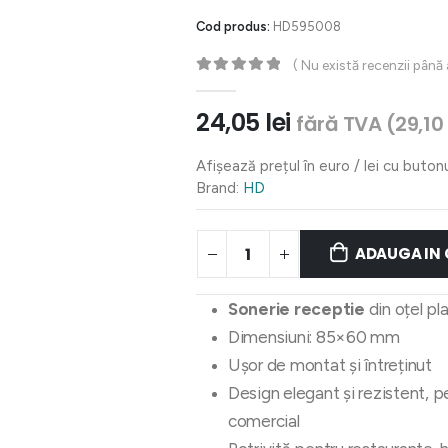
Cod produs:
HD595008
( Nu există recenzii până
0
out of 5
24,05
lei
fără TVA (
29,10
Afișează prețul în euro / lei cu buton
Brand:
HD
ADAUGA IN
Sonerie receptie
din oțel pl
Dimensiuni: 85×60 mm
Ușor de montat și întreținut
Design elegant și rezistent, p
comercial