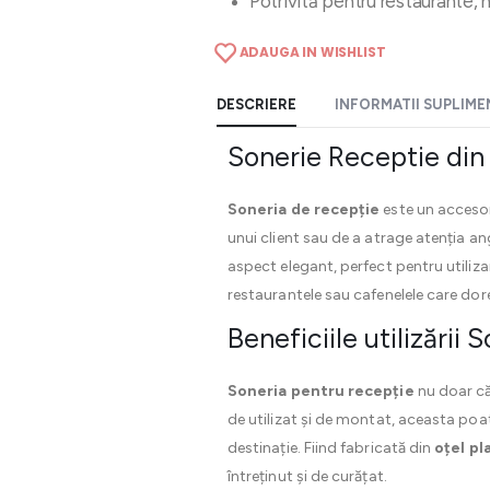
Potrivită pentru restaurante, h
ADAUGA IN WISHLIST
DESCRIERE
INFORMATII SUPLIM
Sonerie Receptie din
Soneria de recepție
este un accesor
unui client sau de a atrage atenția an
aspect elegant, perfect pentru utilizar
restaurantele sau cafenelele care dores
Beneficiile utilizării
Soneria pentru recepție
nu doar că
de utilizat și de montat, aceasta poat
destinație. Fiind fabricată din
oțel pl
întreținut și de curățat.