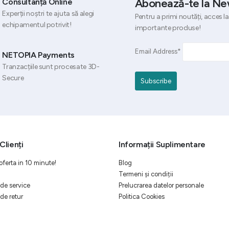
Abonează-te la Ne
Consultanță Online
Experții noștri te ajuta să alegi
Pentru a primi noutăți, acces la
echipamentul potrivit!
importante produse!
Email Address*
NETOPIA Payments
Tranzacțiile sunt procesate 3D-
Secure
Clienți
Informații Suplimentare
oferta in 10 minute!
Blog
Termeni și condiții
de service
Prelucrarea datelor personale
de retur
Politica Cookies