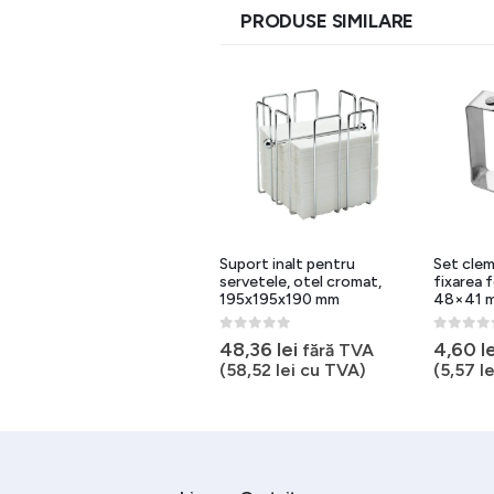
PRODUSE SIMILARE
Farfurie inox ovala
Suport inalt pentru
Set clem
400×260 mm rezistenta si
servetele, otel cromat,
fixarea 
lavabila
195x195x190 mm
48×41 
0
out of 5
0
out of 5
0
out of 
44,00
lei
48,36
lei
4,60
l
fără TVA
fără TVA
(
53,24
lei
cu TVA)
(
58,52
lei
cu TVA)
(
5,57
le