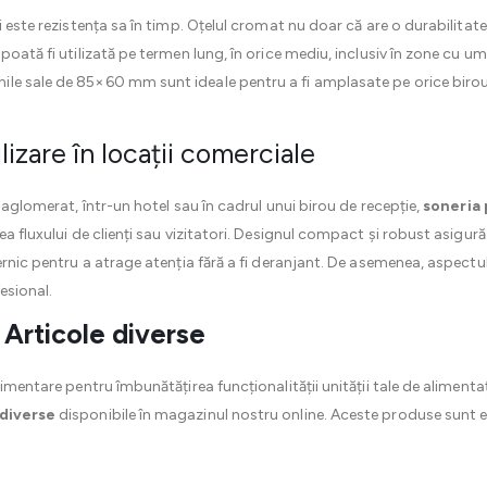
 este rezistența sa în timp. Oțelul cromat nu doar că are o durabilitate 
poată fi utilizată pe termen lung, în orice mediu, inclusiv în zone cu um
le sale de 85×60 mm sunt ideale pentru a fi amplasate pe orice birou 
izare în locații comerciale
t aglomerat, într-un hotel sau în cadrul unui birou de recepție,
soneria 
a fluxului de clienți sau vizitatori. Designul compact și robust asigură 
ernic pentru a atrage atenția fără a fi deranjant. De asemenea, aspectu
esional.
e
Articole diverse
limentare pentru îmbunătățirea funcționalității unității tale de aliment
 diverse
disponibile în magazinul nostru online. Aceste produse sunt e