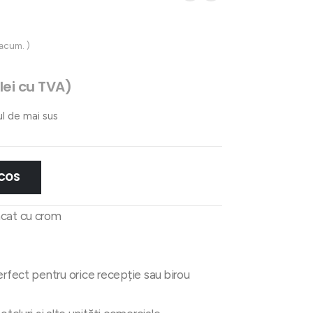
 acum. )
lei
cu TVA)
ul de mai sus
 COS
acat cu crom
erfect pentru orice recepție sau birou