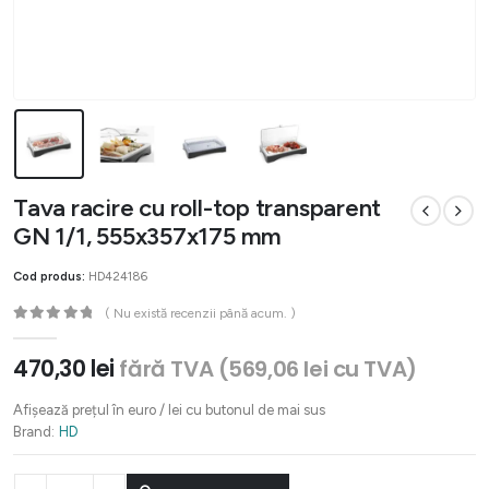
Tava racire cu roll-top transparent
GN 1/1, 555x357x175 mm
Cod produs:
HD424186
( Nu există recenzii până acum. )
0
out of 5
470,30
lei
fără TVA (
569,06
lei
cu TVA)
Afișează prețul în euro / lei cu butonul de mai sus
Brand:
HD