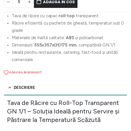
ADAUGA IN COS
Tava de răcire cu capac
roll-top
transparent
Răcire eficientă cu pachete de gheață, temperaturi sub 0
grade
Materiale de înaltă calitate:
ABS
și policarbonat
Dimensiuni:
555x357x(H)175 mm
, compatibilă GN 1/1
Ideală pentru restaurante, catering, fast-food și unități
comerciale
ADAUGA IN WISHLIST
DESCRIERE
Tava de Răcire cu Roll-Top Transparent
GN 1/1 – Soluția Ideală pentru Servire și
Păstrare la Temperatură Scăzută