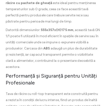
răcire cu pachete de gheață
este ideal pentru menținerea
temperaturilor sub 0 grade, ceea ce face această tavă
perfectă pentru produsele care trebuie servite rece sau
păstrate pentru perioade mai lungi de timp.
Datorită dimensiunilor
555x357x(H)175 mm
, această tavă GN
1/1 poate fi utilizată în mod eficient în spațiile de servire sau în
unități comerciale unde se impune o expunere vizibilă a
produselor. Carcasa din
ABS
adaugă un plus de durabilitate
și rezistență, iar capacul transparent permite o vizibilitate
clară a alimentelor, contribuind la o prezentare deosebită a
acestora.
Performanță și Siguranță pentru Unități
Profesionale
Tava de răcire cu roll-top transparent este construită pentru
a rezista în condiții de lucru intense, fiind un produs de înaltă