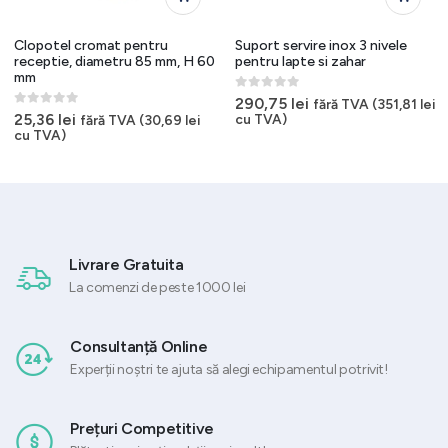
Clopotel cromat pentru
Suport servire inox 3 nivele
receptie, diametru 85 mm, H 60
pentru lapte si zahar
mm
0
out of 5
290,75
lei
fără TVA (
351,81
lei
0
out of 5
25,36
lei
cu TVA)
fără TVA (
30,69
lei
cu TVA)
Livrare Gratuita
La comenzi de peste 1000 lei
Consultanță Online
Experții noștri te ajuta să alegi echipamentul potrivit!
Prețuri Competitive