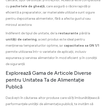
calitate, ușor de utilizat și întreținut. Aceasta este compatibilă
cu
pachetele de gheață
, care asigură o răcire rapidă și
eficientă a preparatelor, iar materialele utilizate sunt sigure
pentru depozitarea alimentelor, fără a afecta gustul sau
mirosul acestora.
Indiferent de tipul de unitate, de la
restaurante
până la
unități de catering
, acest produs este ideal pentru
menținerea temperaturilor optime, iar
capacitatea sa GN 1/1
permite utilizarea într-o varietate de aplicații, inclusiv
expunerea și servirea alimentelor în mod eficient și în condiții
de siguranță.
Explorează Gama de Articole Diverse
pentru Unitatea Ta de Alimentație
Publică
Dacă ești în căutarea altor produse care să îți îmbunătățească
performanțele unității de alimentație publică, te invităm să