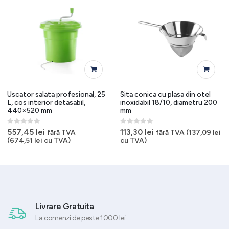
Uscator salata profesional, 25
Sita conica cu plasa din otel
L, cos interior detasabil,
inoxidabil 18/10, diametru 200
440×520 mm
mm
0
out of 5
0
out of 5
557,45
lei
113,30
lei
fără TVA
fără TVA (
137,09
lei
(
674,51
lei
cu TVA)
cu TVA)
Livrare Gratuita
La comenzi de peste 1000 lei