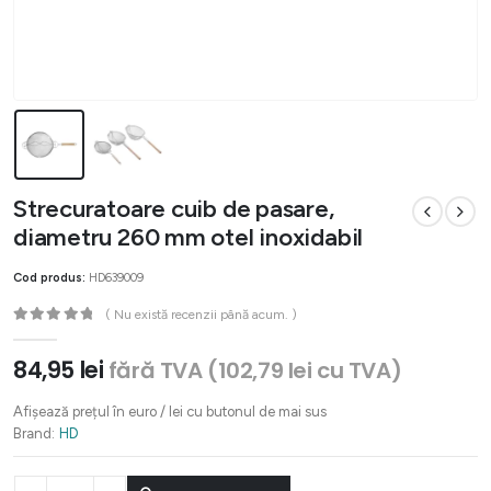
Strecuratoare cuib de pasare,
diametru 260 mm otel inoxidabil
Cod produs:
HD639009
( Nu există recenzii până acum. )
0
out of 5
84,95
lei
fără TVA (
102,79
lei
cu TVA)
Afișează prețul în euro / lei cu butonul de mai sus
Brand:
HD