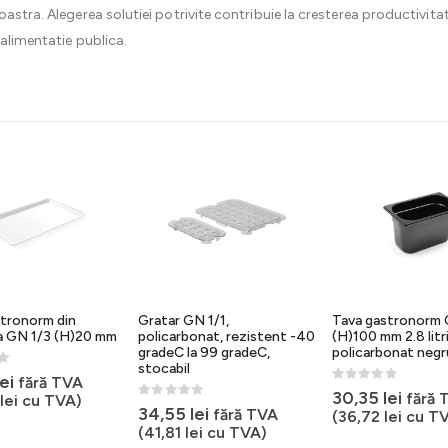
oastra. Alegerea solutiei potrivite contribuie la cresterea productivitat
 alimentatie publica.
tronorm din
Gratar GN 1/1,
Tava gastronorm 
a GN 1/3 (H)20 mm
policarbonat, rezistent -40
(H)100 mm 2.8 litr
gradeC la 99 gradeC,
policarbonat negr
stocabil
5
lei
fără TVA
0
out of 5
30,35
lei
fără 
lei
cu TVA)
0
out of 5
34,55
lei
fără TVA
(
36,72
lei
cu TV
(
41,81
lei
cu TVA)