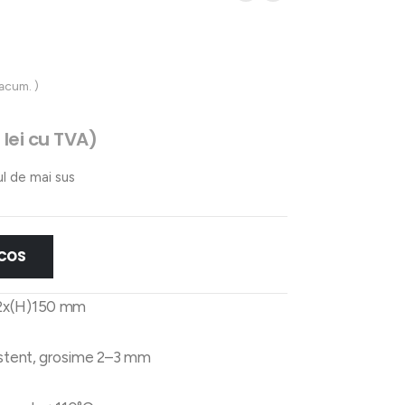
 acum. )
5
lei
cu TVA)
ul de mai sus
 COS
62x(H)150 mm
istent, grosime 2–3 mm