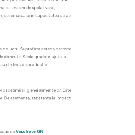
ale si masini de spalat vase,
mm, se remarca prin capacitatea sa de
na de lucru. Suprafata neteda permite
 de alimente. Scala gradata ajuta la
au din linia de productie.
ospetimii si igienei alimentelor. Este
le. De asemenea, rezistenta la impact
lectie de
Vaschete GN