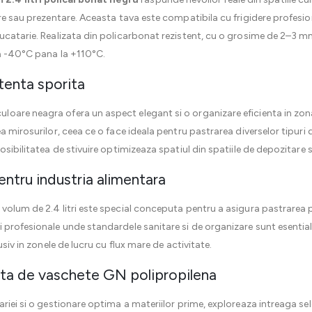
re sau prezentare. Aceasta tava este compatibila cu frigidere profesion
bucatarie. Realizata din policarbonat rezistent, cu o grosime de 2–3 
la -40°C pana la +110°C.
stenta sporita
uloare neagra ofera un aspect elegant si o organizare eficienta in zo
a mirosurilor, ceea ce o face ideala pentru pastrarea diverselor tipuri
osibilitatea de stivuire optimizeaza spatiul din spatiile de depozitare s
entru industria alimentara
volum de 2.4 litri este special conceputa pentru a asigura pastrarea pr
 profesionale unde standardele sanitare si de organizare sunt esentia
usiv in zonele de lucru cu flux mare de activitate.
a de vaschete GN polipropilena
ariei si o gestionare optima a materiilor prime, exploreaza intreaga se