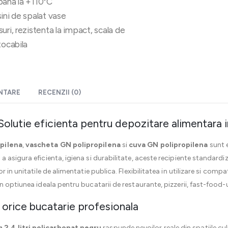
pana la +110°C
ini de spalat vase
uri, rezistenta la impact, scala de
tocabila
ENTARE
RECENZII (0)
olutie eficienta pentru depozitare alimentara in
pilena
,
vascheta GN polipropilena
si
cuva GN polipropilena
sunt e
asigura eficienta, igiena si durabilitate, aceste recipiente standardiz
r in unitatile de alimentatie publica. Flexibilitatea in utilizare si com
 optiunea ideala pentru bucatarii de restaurante, pizzerii, fast-food-ur
in orice bucatarie profesionala
2.4 litri policarbonat negru
raspunde nevoilor reale din spatiile cul