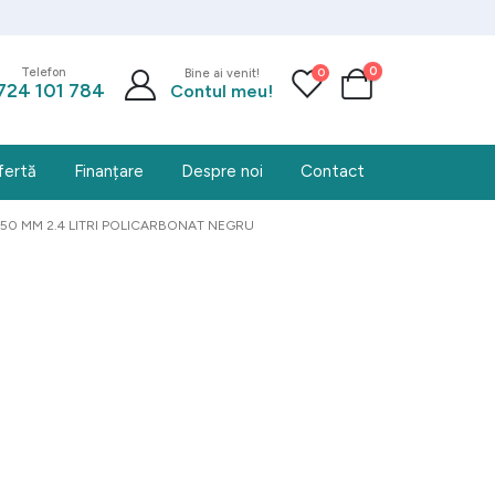
0
0
Telefon
Bine ai venit!
724 101 784
Contul meu!
fertă
Finanțare
Despre noi
Contact
50 MM 2.4 LITRI POLICARBONAT NEGRU