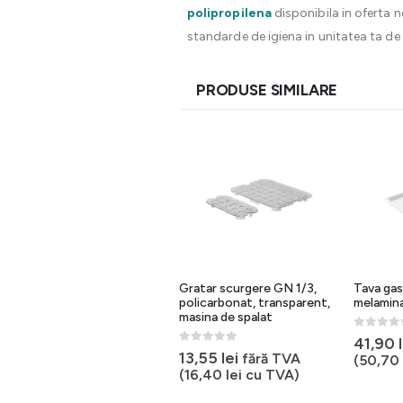
polipropilena
disponibila in oferta n
standarde de igiena in unitatea ta de
PRODUSE SIMILARE
GN 1/2 polipropilena
Gratar scurgere GN 1/3,
Tava gas
policarbonat, transparent,
melamin
masina de spalat
0
out of 5
24,05
lei
–
37,70
lei
0
out of 
41,90
0
out of 5
13,55
lei
fără TVA
(
50,70
(
16,40
lei
cu TVA)