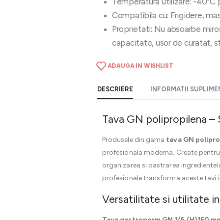
Temperatura utilizare: -40°C 
Compatibila cu: Frigidere, mas
Proprietati: Nu absoarbe miros
capacitate, usor de curatat, s
ADAUGA IN WISHLIST
DESCRIERE
INFORMATII SUPLIM
Tava GN polipropilena – S
Produsele din gama
tava GN polipro
profesionala moderna. Create pentru a 
organizarea si pastrarea ingredientelo
profesionale transforma aceste tavi in
Versatilitate si utilitate 
Tava gastronorm GN 1/6 (H)150 mm 