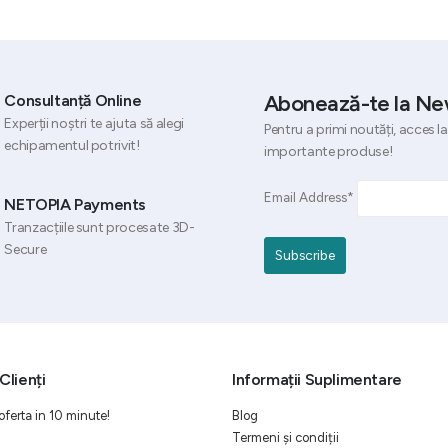
Abonează-te la Ne
Consultanță Online
Experții noștri te ajuta să alegi
Pentru a primi noutăți, acces la
echipamentul potrivit!
importante produse!
Email Address*
NETOPIA Payments
Tranzacțiile sunt procesate 3D-
Secure
Clienți
Informații Suplimentare
oferta in 10 minute!
Blog
Termeni și condiții