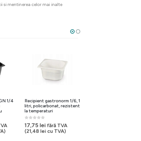
ii si mentinerea celor mai inalte
GN 1/4
Recipient gastronorm 1/6, 1
Container GN 1/3
i
litri, policarbonat, rezistent
policarbonat alb, 5.7 litri,
u
la temperaturi
rezistent la temperaturi
pana la 110 gradeC
0
out of 5
17,75
lei
TVA
fără TVA
0
out of 5
46,10
lei
fără TVA
A)
(
21,48
lei
cu TVA)
(
55,78
lei
cu TVA)