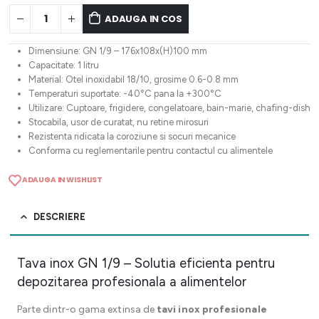
ADAUGA IN COS
Dimensiune: GN 1/9 – 176x108x(H)100 mm
Capacitate: 1 litru
Material: Otel inoxidabil 18/10, grosime 0.6-0.8 mm
Temperaturi suportate: -40°C pana la +300°C
Utilizare: Cuptoare, frigidere, congelatoare, bain-marie, chafing-dish
Stocabila, usor de curatat, nu retine mirosuri
Rezistenta ridicata la coroziune si socuri mecanice
Conforma cu reglementarile pentru contactul cu alimentele
ADAUGA IN WISHLIST
DESCRIERE
Tava inox GN 1/9 – Solutia eficienta pentru
depozitarea profesionala a alimentelor
Parte dintr-o gama extinsa de
tavi inox profesionale