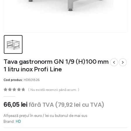
Tava gastronorm GN 1/9 (H)100 mm
1 litru inox Profi Line
Cod produs:
HD801826
( Nu există recenzii până acum. )
0
out of 5
66,05
lei
fără TVA (
79,92
lei
cu TVA)
Afișează prețul în euro / lei cu butonul de mai sus
Brand:
HD