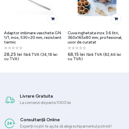
Adaptor imbinare vaschete GN
Cuva inghetata inox 3.6 litri,
1/1, inox, 530×20 mm, rezistent
360x165x80 mm, profesional,
termic
usor de curatat
0
out of 5
0
out of 5
28,25
lei
68,15
lei
fără TVA (
34,18
lei
fără TVA (
82,46
lei
cu TVA)
cu TVA)
Livrare Gratuita
La comenzi de peste 1000 lei
Consultanță Online
Experții noștri te ajuta să alegi echipamentul potrivit!