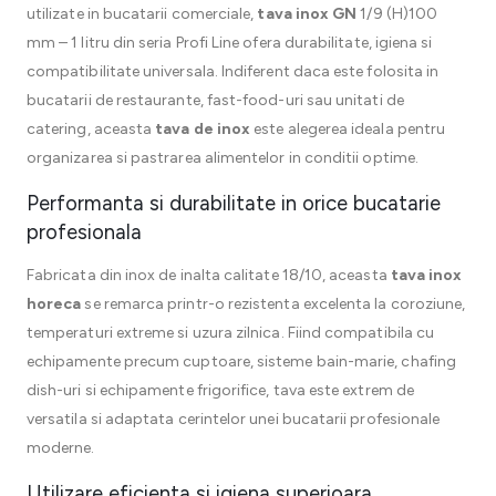
utilizate in bucatarii comerciale,
tava inox GN
1/9 (H)100
mm – 1 litru din seria Profi Line ofera durabilitate, igiena si
compatibilitate universala. Indiferent daca este folosita in
bucatarii de restaurante, fast-food-uri sau unitati de
catering, aceasta
tava de inox
este alegerea ideala pentru
organizarea si pastrarea alimentelor in conditii optime.
Performanta si durabilitate in orice bucatarie
profesionala
Fabricata din inox de inalta calitate 18/10, aceasta
tava inox
horeca
se remarca printr-o rezistenta excelenta la coroziune,
temperaturi extreme si uzura zilnica. Fiind compatibila cu
echipamente precum cuptoare, sisteme bain-marie, chafing
dish-uri si echipamente frigorifice, tava este extrem de
versatila si adaptata cerintelor unei bucatarii profesionale
moderne.
Utilizare eficienta si igiena superioara