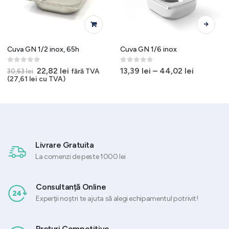
Acest produs are mai multe variații. Opțiunile pot fi alese în pagina produsului.
Cuva GN 1/2 inox, 65h
Cuva GN 1/6 inox
0
out of 5
0
out of 5
Prețul
Prețul
22,82
lei
13,39
lei
–
44,02
lei
fără TVA
30,63
lei
inițial
curent
(
27,61
lei
cu TVA)
a
este:
fost:
22,82 lei.
30,63 lei.
Livrare Gratuita
La comenzi de peste 1000 lei
Consultanță Online
Experții noștri te ajuta să alegi echipamentul potrivit!
Prețuri Competitive