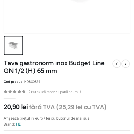
Tava gastronorm inox Budget Line
GN 1/2 (H) 65 mm
Cod produs:
HD800324
( Nu există recenzii până acum. )
0
out of 5
20,90
lei
fără TVA (
25,29
lei
cu TVA)
Afișează prețul în euro / lei cu butonul de mai sus
Brand:
HD