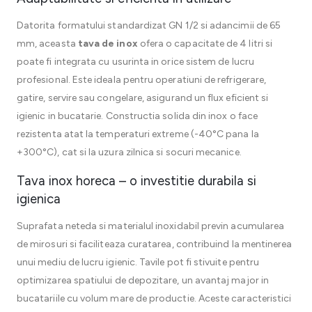
Datorita formatului standardizat GN 1/2 si adancimii de 65
mm, aceasta
tava de inox
ofera o capacitate de 4 litri si
poate fi integrata cu usurinta in orice sistem de lucru
profesional. Este ideala pentru operatiuni de refrigerare,
gatire, servire sau congelare, asigurand un flux eficient si
igienic in bucatarie. Constructia solida din inox o face
rezistenta atat la temperaturi extreme (-40°C pana la
+300°C), cat si la uzura zilnica si socuri mecanice.
Tava inox horeca – o investitie durabila si
igienica
Suprafata neteda si materialul inoxidabil previn acumularea
de mirosuri si faciliteaza curatarea, contribuind la mentinerea
unui mediu de lucru igienic. Tavile pot fi stivuite pentru
optimizarea spatiului de depozitare, un avantaj major in
bucatariile cu volum mare de productie. Aceste caracteristici