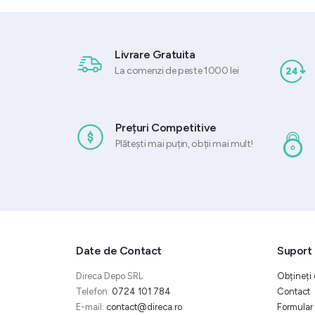
Livrare Gratuita
La comenzi de peste 1000 lei
Prețuri Competitive
Plătești mai puțin, obții mai mult!
Date de Contact
Suport 
Direca Depo SRL
Obțineți 
Telefon:
0724 101 784
Contact
E-mail:
contact@direca.ro
Formular 