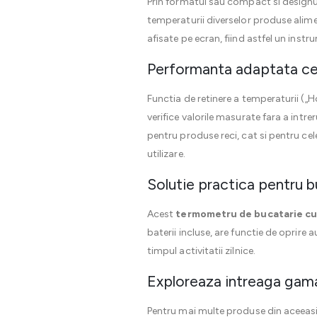
Prin formatul sau compact si design
temperaturii diverselor produse alimen
afisate pe ecran, fiind astfel un instr
Performanta adaptata cer
Functia de retinere a temperaturii („H
verifice valorile masurate fara a intre
pentru produse reci, cat si pentru cel
utilizare.
Solutie practica pentru 
Acest
termometru de bucatarie cu
baterii incluse, are functie de oprire
timpul activitatii zilnice.
Exploreaza intreaga gama
Pentru mai multe produse din aceeasi