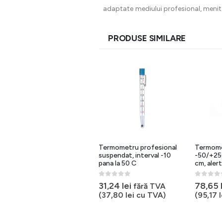
adaptate mediului profesional, menite
PRODUSE SIMILARE
Termometru cu infrarosu,
Termometru profesional
Termomet
-32/400 C, laser, precizie
suspendat, interval -10
-50/+250
1.5 C, monitorizare
pana la 50 C
cm, aler
continua
0
out of 5
0
out of 
31,24
lei
78,65
fără TVA
0
out of 5
250,85
lei
fără TVA
(
37,80
lei
cu TVA)
(
95,17
l
(
303,53
lei
cu TVA)