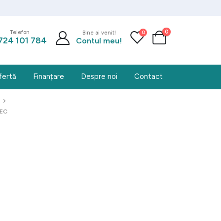
0
0
Telefon
Bine ai venit!
724 101 784
Contul meu!
fertă
Finanțare
Despre noi
Contact
DEC