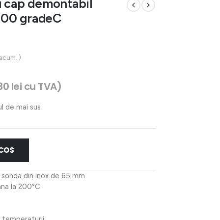
u cap demontabil
/300 gradeC
 acum. )
30
lei
cu TVA)
ul de mai sus
 COS
 sonda din inox de 65 mm
na la 200°C
 temperaturii