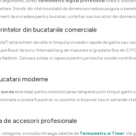
ul ergonomic, acest
termometru digital profesional
ofera o solutie 
tare. Sonda din otel inoxidabil de dimensiuni reduse asigura o penetrar
ument de incredere pentru bucatari, cofettari sau lucratori din domeniul 
intelor din bucatariile comerciale
old”) este extrem de utila in timpul proceselor rapide de gatire sau rac
rupe fluxul de lucru. Intervalul larg de masurare si gradatia fina de 0,1
e fierbinti. Carcasa solida si capacul pentru protectia sondei contribuie
bucatarii moderne
 sonda
este ideal pentru monitorizarea temperaturii in timpul gatirii sa
 automata si poate fi pastrat cu usurinta in buzunar sau in sertarele st
 de accesorii profesionale
 categorie, consulta intreaga selectie de
Termometru si Timer
. Vei 