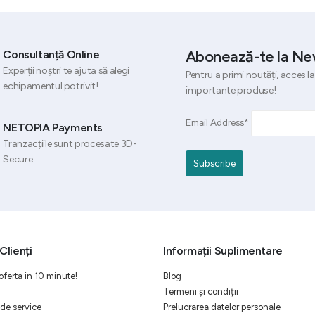
Abonează-te la Ne
Consultanță Online
Experții noștri te ajuta să alegi
Pentru a primi noutăți, acces la
echipamentul potrivit!
importante produse!
Email Address*
NETOPIA Payments
Tranzacțiile sunt procesate 3D-
Secure
Clienți
Informații Suplimentare
oferta in 10 minute!
Blog
Termeni și condiții
de service
Prelucrarea datelor personale