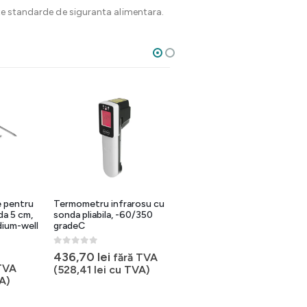
lte standarde de siguranta alimentara.
 pentru
Termometru infrarosu cu
Termometru digital cu
da 5 cm,
sonda pliabila, -60/350
sonda rotativa, interval
dium-well
gradeC
-50-300 C
0
out of 5
0
out of 5
436,70
lei
168,42
lei
fără TVA
fără TVA
TVA
(
528,41
lei
cu TVA)
(
203,79
lei
cu TVA)
A)