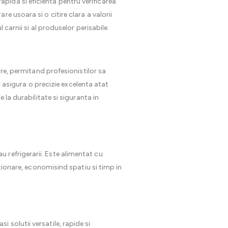
rapida si eficienta pentru verificarea
e usoara si o citire clara a valorii
carnii si al produselor perisabile.
ire, permitand profesionistilor sa
°C asigura o precizie excelenta atat
 la durabilitate si siguranta in
u refrigerarii. Este alimentat cu
ationare, economisind spatiu si timp in
gasi solutii versatile, rapide si