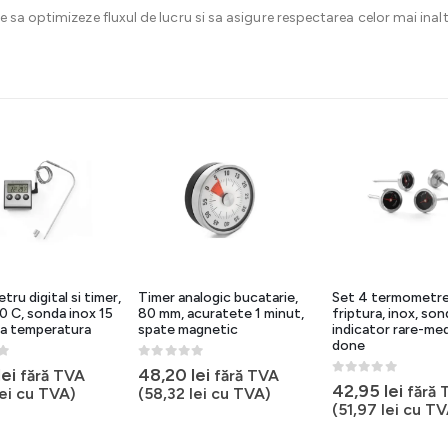
 sa optimizeze fluxul de lucru si sa asigure respectarea celor mai ina
ru digital si timer,
Timer analogic bucatarie,
Set 4 termometre
 C, sonda inox 15
80 mm, acuratete 1 minut,
friptura, inox, son
ta temperatura
spate magnetic
indicator rare-me
done
5
0
out of 5
lei
48,20
lei
fără TVA
fără TVA
0
out of 5
42,95
lei
fără 
ei
cu TVA)
(
58,32
lei
cu TVA)
(
51,97
lei
cu TV