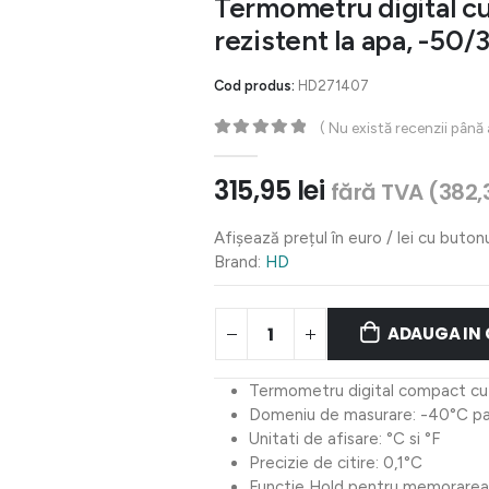
Termometru digital c
rezistent la apa, -50
Cod produs:
HD271407
( Nu există recenzii până
0
out of 5
315,95
lei
fără TVA (
382,
Afișează prețul în euro / lei cu buton
Brand:
HD
ADAUGA IN
Termometru digital compact cu
Domeniu de masurare: -40°C pa
Unitati de afisare: °C si °F
Precizie de citire: 0,1°C
Functie Hold pentru memorarea