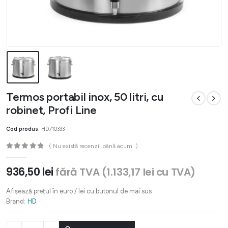
Termos portabil inox, 50 litri, cu
robinet, Profi Line
Cod produs:
HD710333
( Nu există recenzii până acum. )
0
out of 5
936,50
lei
fără TVA (
1.133,17
lei
cu TVA)
Afișează prețul în euro / lei cu butonul de mai sus
Brand:
HD