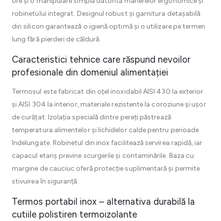
ore și o manipulare simplă datorită mânerelor ergonomice și
robinetului integrat. Designul robust și garnitura detașabilă
din silicon garantează o igienă optimă și o utilizare pe termen
lung fără pierderi de căldură.
Caracteristici tehnice care răspund nevoilor
profesionale din domeniul alimentației
Termosul este fabricat din oțel inoxidabil AISI 430 la exterior
și AISI 304 la interior, materiale rezistente la coroziune și ușor
de curățat. Izolația specială dintre pereți păstrează
temperatura alimentelor și lichidelor calde pentru perioade
îndelungate. Robinetul din inox facilitează servirea rapidă, iar
capacul etanș previne scurgerile și contaminările. Baza cu
margine de cauciuc oferă protecție suplimentară și permite
stivuirea în siguranță.
Termos portabil inox – alternativa durabilă la
cutiile polistiren termoizolante