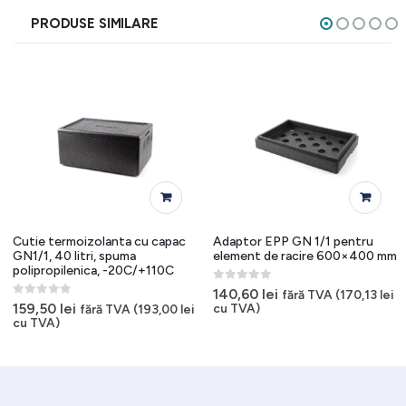
PRODUSE SIMILARE
Cutie termoizolanta cu capac
Adaptor EPP GN 1/1 pentru
GN1/1, 40 litri, spuma
element de racire 600×400 mm
polipropilenica, -20C/+110C
0
out of 5
140,60
lei
fără TVA (
170,13
lei
0
out of 5
159,50
lei
cu TVA)
fără TVA (
193,00
lei
cu TVA)