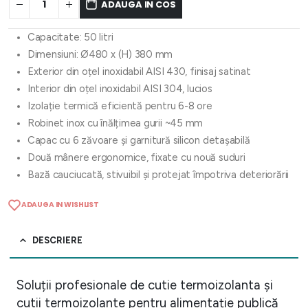
ADAUGA IN COS
Capacitate: 50 litri
Dimensiuni: Ø480 x (H) 380 mm
Exterior din oțel inoxidabil AISI 430, finisaj satinat
Interior din oțel inoxidabil AISI 304, lucios
Izolație termică eficientă pentru 6-8 ore
Robinet inox cu înălțimea gurii ~45 mm
Capac cu 6 zăvoare și garnitură silicon detașabilă
Două mânere ergonomice, fixate cu nouă suduri
Bază cauciucată, stivuibil și protejat împotriva deteriorării
ADAUGA IN WISHLIST
DESCRIERE
Soluții profesionale de cutie termoizolanta și
cutii termoizolante pentru alimentație publică