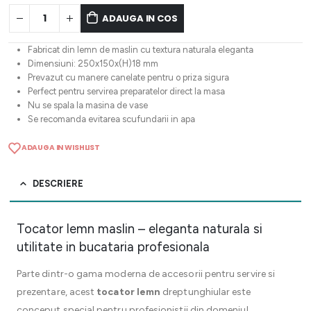
ADAUGA IN COS
Fabricat din lemn de maslin cu textura naturala eleganta
Dimensiuni: 250x150x(H)18 mm
Prevazut cu manere canelate pentru o priza sigura
Perfect pentru servirea preparatelor direct la masa
Nu se spala la masina de vase
Se recomanda evitarea scufundarii in apa
ADAUGA IN WISHLIST
DESCRIERE
Tocator lemn maslin – eleganta naturala si
utilitate in bucataria profesionala
Parte dintr-o gama moderna de accesorii pentru servire si
prezentare, acest
tocator lemn
dreptunghiular este
conceput special pentru profesionistii din domeniul