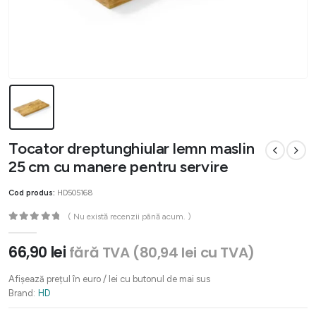
Tocator dreptunghiular lemn maslin
25 cm cu manere pentru servire
Cod produs:
HD505168
( Nu există recenzii până acum. )
0
out of 5
66,90
lei
fără TVA (
80,94
lei
cu TVA)
Afișează prețul în euro / lei cu butonul de mai sus
Brand:
HD