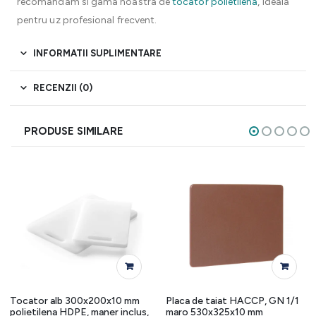
recomandam si gama noastra de
tocator polietilena
, ideala
pentru uz profesional frecvent.
INFORMATII SUPLIMENTARE
RECENZII (0)
PRODUSE SIMILARE
Tocator alb 300x200x10 mm
Placa de taiat HACCP, GN 1/1
polietilena HDPE, maner inclus,
maro 530x325x10 mm