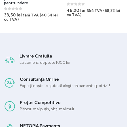
pentru taiere
0
out of 5
48,20
lei
fără TVA (
58,32
lei
0
out of 5
33,50
lei
cu TVA)
fără TVA (
40,54
lei
cu TVA)
Livrare Gratuita
La comenzi de peste 1000 lei
Consultanță Online
Experții noștri te ajuta să alegi echipamentul potrivit!
Prețuri Competitive
Plătești mai puțin, obții mai mult!
NETOPIA Payments