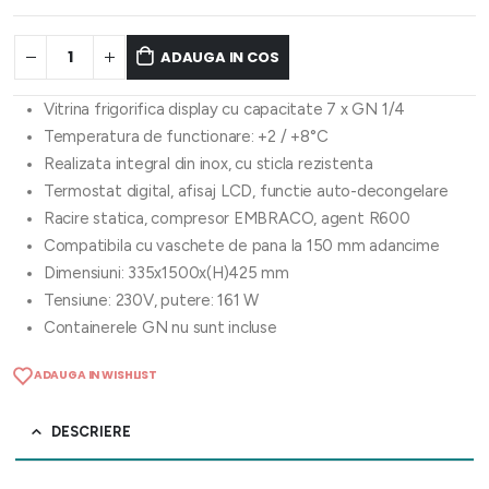
ADAUGA IN COS
Vitrina frigorifica display cu capacitate 7 x GN 1/4
Temperatura de functionare: +2 / +8°C
Realizata integral din inox, cu sticla rezistenta
Termostat digital, afisaj LCD, functie auto-decongelare
Racire statica, compresor EMBRACO, agent R600
Compatibila cu vaschete de pana la 150 mm adancime
Dimensiuni: 335x1500x(H)425 mm
Tensiune: 230V, putere: 161 W
Containerele GN nu sunt incluse
ADAUGA IN WISHLIST
DESCRIERE