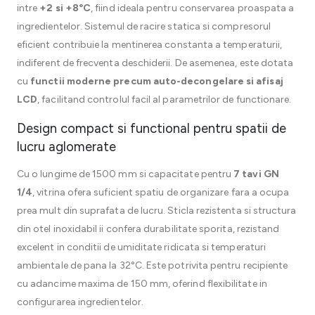
intre
+2 si +8°C
, fiind ideala pentru conservarea proaspata a
ingredientelor. Sistemul de racire statica si compresorul
eficient contribuie la mentinerea constanta a temperaturii,
indiferent de frecventa deschiderii. De asemenea, este dotata
cu
functii moderne precum auto-decongelare si afisaj
LCD
, facilitand controlul facil al parametrilor de functionare.
Design compact si functional pentru spatii de
lucru aglomerate
Cu o lungime de 1500 mm si capacitate pentru
7 tavi GN
1/4
, vitrina ofera suficient spatiu de organizare fara a ocupa
prea mult din suprafata de lucru. Sticla rezistenta si structura
din otel inoxidabil ii confera durabilitate sporita, rezistand
excelent in conditii de umiditate ridicata si temperaturi
ambientale de pana la 32°C. Este potrivita pentru recipiente
cu adancime maxima de 150 mm, oferind flexibilitate in
configurarea ingredientelor.