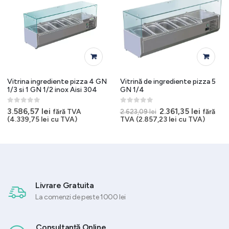
Vitrina ingrediente pizza 4 GN
Vitrină de ingrediente pizza 5
1/3 si 1 GN 1/2 inox Aisi 304
GN 1/4
0
out of 5
0
out of 5
Prețul
Prețul
3.586,57
lei
2.361,35
lei
fără TVA
fără
2.623,09
lei
inițial
curent
(
4.339,75
lei
cu TVA)
TVA (
2.857,23
lei
cu TVA)
a
este:
fost:
2.361,35
2.623,09 lei.
Livrare Gratuita
La comenzi de peste 1000 lei
Consultanță Online