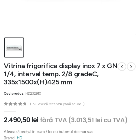
Vitrina frigorifica display inox 7 x GN
1/4, interval temp. 2/8 gradeC,
335x1500x(H)425 mm
Cod produs:
HD232910
( Nu există recenzii până acum. )
0
out of 5
2.490,50
lei
fără TVA (
3.013,51
lei
cu TVA)
Afișează prețul în euro / lei cu butonul de mai sus
Brand:
HD