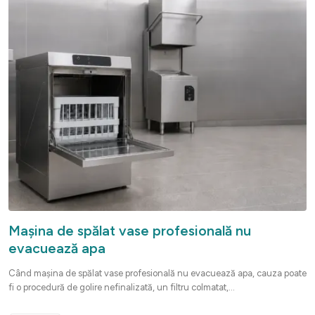
Mașina de spălat vase profesională nu
evacuează apa
Când mașina de spălat vase profesională nu evacuează apa, cauza poate
fi o procedură de golire nefinalizată, un filtru colmatat,...