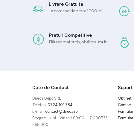
Livrare Gratuita
La comenzi de peste 1000 lei
Prețuri Competitive
Plătești mai puțin, obții mai mult!
Date de Contact
Suport 
Direca Depo SRL
Obțineți 
Telefon:
0724 101 784
Contact
E-mail:
contact@direca.ro
Formular 
Program: Luni - Vineri / 09:00 - 17:000735
Formular 
858 000