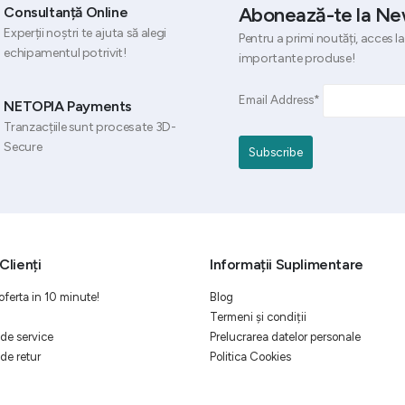
Abonează-te la Ne
Consultanță Online
Experții noștri te ajuta să alegi
Pentru a primi noutăți, acces la
echipamentul potrivit!
importante produse!
Email Address*
NETOPIA Payments
Tranzacțiile sunt procesate 3D-
Secure
Clienți
Informații Suplimentare
oferta in 10 minute!
Blog
Termeni și condiții
de service
Prelucrarea datelor personale
de retur
Politica Cookies