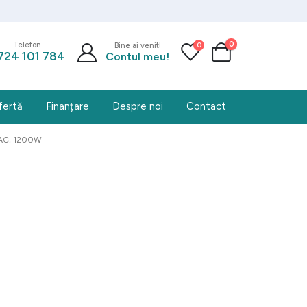
0
0
Telefon
Bine ai venit!
724 101 784
Contul meu!
fertă
Finanțare
Despre noi
Contact
PAC, 1200W