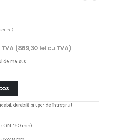
 acum. )
ul
 TVA (
869,30
lei
cu TVA)
ent
:
ul de mai sus
43 lei.
 COS
idabil, durabilă și ușor de întreținut
me GN: 150 mm)
540x248 mm