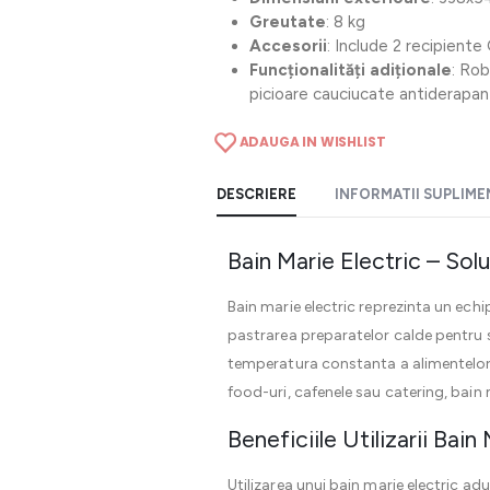
Greutate
: 8 kg
Accesorii
: Include 2 recipiente
Funcționalități adiționale
: Rob
picioare cauciucate antiderapan
ADAUGA IN WISHLIST
DESCRIERE
INFORMATII SUPLIM
Bain Marie Electric – Sol
Bain marie electric reprezinta un ech
pastrarea preparatelor calde pentru s
temperatura constanta a alimentelor, 
food-uri, cafenele sau catering, bain
Beneficiile Utilizarii Bain
Utilizarea unui bain marie electric ad