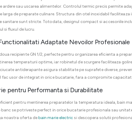
 de ardere sau uscarea alimentelor. Controlul termic precis permite ad
 larga de preparate culinare. Structura din otel inoxidabil faciliteaza in
 sanitare sunt stricte. Totodata, designul compact si accesoriile incl
l si fluxul de lucru.
 Functionalitati Adaptate Nevoilor Profesionale
doua recipiente GN 1/2, perfecte pentru organizarea eficienta a prepar
nerea temperaturii optime, iar robinetul de scurgere faciliteaza golire
auciucate antiderapante asigura stabilitate pe suprafete diverse, preven
 fac usor de integrat in orice bucatarie, fara a compromite capacitat
ie pentru Performanta si Durabilitate
eficient pentru mentinerea preparatelor la temperatura ideala, bain ma
e banc se potriveste perfect in orice bucatarie profesionala sau unitat
aga noastra oferta de
bain marie electric
si descopera solutii profesiona