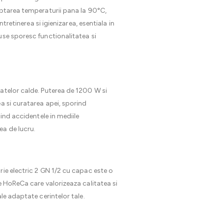
aptarea temperaturii pana la 90°C,
tretinerea si igienizarea, esentiala in
use sporesc functionalitatea si
atelor calde. Puterea de 1200 W si
a si curatarea apei, sporind
ind accidentele in mediile
ea de lucru.
rie electric 2 GN 1/2 cu capac este o
e HoReCa care valorizeaza calitatea si
le adaptate cerintelor tale.