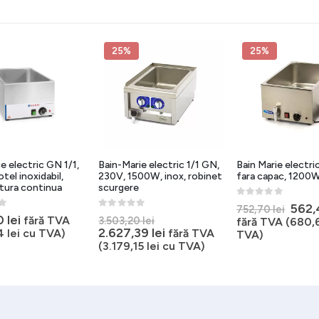
25%
25%
e electric GN 1/1,
Bain-Marie electric 1/1 GN,
Bain Marie electri
tel inoxidabil,
230V, 1500W, inox, robinet
fara capac, 1200
tura continua
scurgere
0
out of 5
Prețu
562
752,70
lei
5
0
out of 5
Prețul
0
lei
iniția
fără TVA
3.503,20
lei
fără TVA (
680,
inițial
Prețul
2.627,39
lei
a
4
lei
cu TVA)
fără TVA
TVA)
a
curent
fost:
(
3.179,15
lei
cu TVA)
fost:
este:
752,7
3.503,20 lei.
2.627,39 lei.