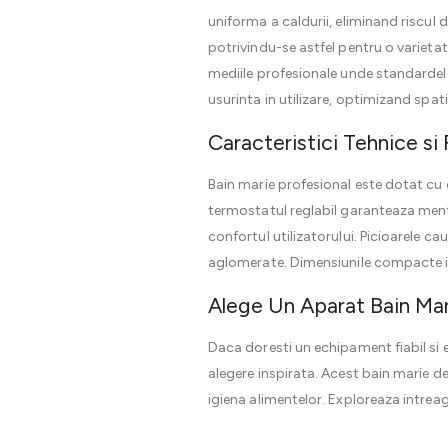
uniforma a caldurii, eliminand riscul
potrivindu-se astfel pentru o varietate
mediile profesionale unde standardele
usurinta in utilizare, optimizand spatiu
Caracteristici Tehnice si
Bain marie profesional este dotat cu 
termostatul reglabil garanteaza menti
confortul utilizatorului. Picioarele c
aglomerate. Dimensiunile compacte il
Alege Un Aparat Bain Mar
Daca doresti un echipament fiabil si 
alegere inspirata. Acest bain marie d
igiena alimentelor. Exploreaza intre