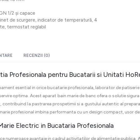
 GN 1/2 și capace
inet de scurgere, indicator de temperatură, 4
te, termostat reglabil
ENTARE
RECENZII (0)
utia Profesionala pentru Bucatarii si Unitati Ho
ipament esential in orice bucatarie profesionala, laborator de patiser
ervire optima. Acest aparat bain marie de banc ofera o solutie sigura 
contribuind la pastrarea prospetimii si a gustului autentic al preparat
 marie profesional imbina performanta cu un design compact, usor de in
 Marie Electric in Bucataria Profesionala
uce numeroase avantaje in cadrul activitatilor de alimentatie publica. 