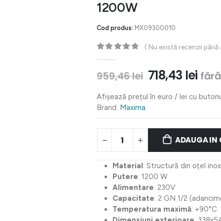
1200W
Cod produs:
MX09300010
( Nu există recenzii până
0
out of 5
Prețul
Preț
718,43
lei
fără
959,46
lei
inițial
cur
a
este
Afișează prețul în euro / lei cu buton
fost:
718,
Brand:
Maxima
959,46 lei.
ADAUGA IN
Material
: Structură din oțel inox
Putere
: 1200 W
Alimentare
: 230V
Capacitate
: 2 GN 1/2 (adanci
Temperatura maximă
: +90°C
Dimensiuni exterioare
: 338x