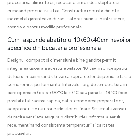
procesarea alimentelor, reducand timpii de asteptare si
crescand productivitatea. Constructia robusta din otel
inoxidabil garanteaza durabilitate si usurinta in intretinere,
esentiala pentru mediile profesionale.
Cum raspunde abatitorul 10x60x40cm nevoilor
specifice din bucataria profesionala
Designul compact si dimensiunile bine gandite permit
integrarea usoara a acestui
abatitor 10 tavi
in orice spatiu
de lucru, maximizand utilizarea suprafetelor disponibile fara a
compromite performanta. Intervalul larg de temperatura in
care opereaza (de la +90°C la +3°C sau pana la -18°C) face
posibil atat racirea rapida, cat si congelarea preparatelor,
adaptandu-se tuturor cerintelor culinare. Sistemul avansat
de racire ventilata asigura o distributie uniforma a aerului
rece, mentinand consistenta temperaturii si calitatea
produselor.