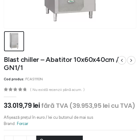
Blast chiller – Abatitor 10x60x40cm /
GN1/1
Cod produs:
FCAS1110N
( Nu există recenzii până acum. )
0
out of 5
33.019,79
lei
fără TVA (
39.953,95
lei
cu TVA)
Afișează prețul în euro / lei cu butonul de mai sus
Brand:
Forcar