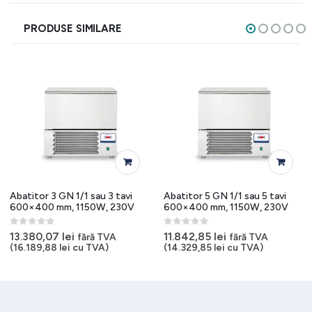
PRODUSE SIMILARE
Abatitor 3 GN 1/1 sau 3 tavi
Abatitor 5 GN 1/1 sau 5 tavi
600×400 mm, 1150W, 230V
600×400 mm, 1150W, 230V
0
out of 5
0
out of 5
13.380,07
lei
11.842,85
lei
fără TVA
fără TVA
(
16.189,88
lei
cu TVA)
(
14.329,85
lei
cu TVA)