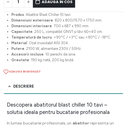
ADAUGA IN COS
Produs
: Abatitor Blast Chiller 10 tavi.
Dimensiuni exterioare
: 820 x 800/1570 x 1750 mm.
Dimensiuni interioare
: 700 x 687 x 990 mm.
Capacitate
: 250 L, compatibil GN1/1 și tăvi 60×40 cm.
Temperatură de lucru
: +90°C / +3°C sau +90°C / -18°C.
Material
: Oțel inoxidabil AISI 304.
Putere
: 2100 W, alimentare 230V / 50Hz.
Accesorii incluse
: 10 perechi de sine.
Greutate
: 190 kg netă, 200 kg brută.
ADAUGA IN WISHLIST
DESCRIERE
Descopera abatitorul blast chiller 10 tavi –
solutia ideala pentru bucatarie profesionala
In lumea bucatariei profesionale, un
abatitor
reprezinta un