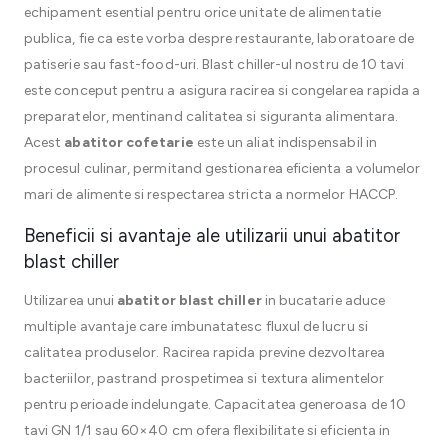
echipament esential pentru orice unitate de alimentatie
publica, fie ca este vorba despre restaurante, laboratoare de
patiserie sau fast-food-uri. Blast chiller-ul nostru de 10 tavi
este conceput pentru a asigura racirea si congelarea rapida a
preparatelor, mentinand calitatea si siguranta alimentara.
Acest
abatitor cofetarie
este un aliat indispensabil in
procesul culinar, permitand gestionarea eficienta a volumelor
mari de alimente si respectarea stricta a normelor HACCP.
Beneficii si avantaje ale utilizarii unui abatitor
blast chiller
Utilizarea unui
abatitor blast chiller
in bucatarie aduce
multiple avantaje care imbunatatesc fluxul de lucru si
calitatea produselor. Racirea rapida previne dezvoltarea
bacteriilor, pastrand prospetimea si textura alimentelor
pentru perioade indelungate. Capacitatea generoasa de 10
tavi GN 1/1 sau 60×40 cm ofera flexibilitate si eficienta in