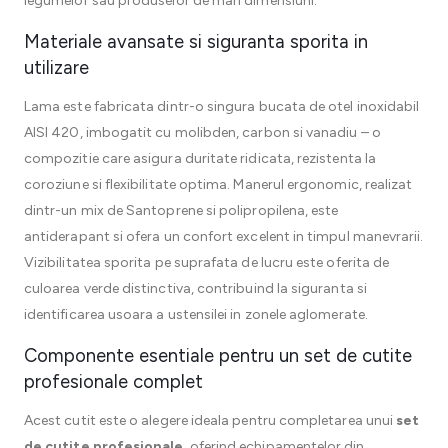
legumelor sau produselor de mari dimensiuni.
Materiale avansate si siguranta sporita in
utilizare
Lama este fabricata dintr-o singura bucata de otel inoxidabil
AISI 420, imbogatit cu molibden, carbon si vanadiu – o
compozitie care asigura duritate ridicata, rezistenta la
coroziune si flexibilitate optima. Manerul ergonomic, realizat
dintr-un mix de Santoprene si polipropilena, este
antiderapant si ofera un confort excelent in timpul manevrarii.
Vizibilitatea sporita pe suprafata de lucru este oferita de
culoarea verde distinctiva, contribuind la siguranta si
identificarea usoara a ustensilei in zonele aglomerate.
Componente esentiale pentru un set de cutite
profesionale complet
Acest cutit este o alegere ideala pentru completarea unui
set
de cutite profesionale
, oferind echipamentelor din