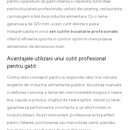
pentru operatiuni de gatit intense si repetate, fiind ideal
pentru bucatarii profesionale, unitati de catering, restaurante,
carmangerii si linii de productie alimentara. Cu o lama
generoasa de 320 mm, acest cutit devine o piesa
indispensabila in orice
set cutite bucatarie profesionale
,
oferind eficienta sporita si control optim in manipularea
alimentelor de dimensiuni mari.
Avantajele utilizarii unui cutit profesional
pentru gatit
Cutitul este conceput pentru a raspunde celor mai ridicate
exigente din industria alimentatiei publice. Ascutirea manuala
si slefuirea concava a lamei din otel inoxidabil asigura o taiere
lina, rapida si precisa. Unghiul de taiere optim, testat cu laser,
garanteaza performanta constanta si un efort minim in
timpul utilizarii. Acest instrument profesional este perfect
pentru felierea, portionarea sau maruntirea carnii, pestelui,