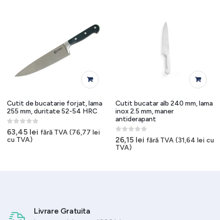
Cutit de bucatarie forjat, lama
Cutit bucatar alb 240 mm, lama
255 mm, duritate 52-54 HRC
inox 2.5 mm, maner
antiderapant
0
out of 5
63,45
lei
fără TVA (
76,77
lei
0
out of 5
26,15
lei
cu TVA)
fără TVA (
31,64
lei
cu
TVA)
Livrare Gratuita