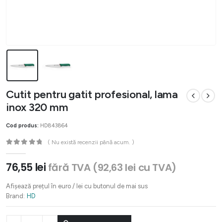
Cutit pentru gatit profesional, lama
inox 320 mm
Cod produs:
HD843864
( Nu există recenzii până acum. )
0
out of 5
76,55
lei
fără TVA (
92,63
lei
cu TVA)
Afișează prețul în euro / lei cu butonul de mai sus
Brand:
HD