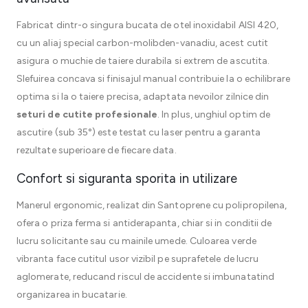
Fabricat dintr-o singura bucata de otel inoxidabil AISI 420,
cu un aliaj special carbon-molibden-vanadiu, acest cutit
asigura o muchie de taiere durabila si extrem de ascutita.
Slefuirea concava si finisajul manual contribuie la o echilibrare
optima si la o taiere precisa, adaptata nevoilor zilnice din
seturi de cutite profesionale
. In plus, unghiul optim de
ascutire (sub 35°) este testat cu laser pentru a garanta
rezultate superioare de fiecare data.
Confort si siguranta sporita in utilizare
Manerul ergonomic, realizat din Santoprene cu polipropilena,
ofera o priza ferma si antiderapanta, chiar si in conditii de
lucru solicitante sau cu mainile umede. Culoarea verde
vibranta face cutitul usor vizibil pe suprafetele de lucru
aglomerate, reducand riscul de accidente si imbunatatind
organizarea in bucatarie.