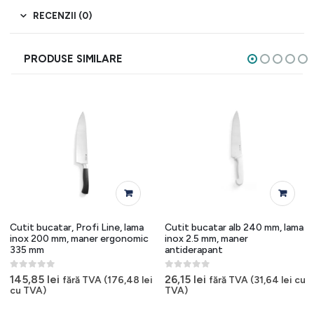
RECENZII (0)
PRODUSE SIMILARE
Cutit bucatar, Profi Line, lama
Cutit bucatar alb 240 mm, lama
inox 200 mm, maner ergonomic
inox 2.5 mm, maner
335 mm
antiderapant
0
out of 5
0
out of 5
145,85
lei
26,15
lei
fără TVA (
176,48
lei
fără TVA (
31,64
lei
cu
cu TVA)
TVA)