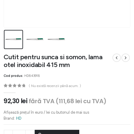
Cutit pentru sunca si somon, lama
otel inoxidabil 415 mm
Cod produs:
HD843918
( Nu există recenzii până acum. )
0
out of 5
92,30
lei
fără TVA (
111,68
lei
cu TVA)
Afișează prețul în euro / lei cu butonul de mai sus
Brand:
HD