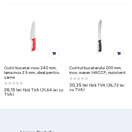
Cutit bucatar rosu 240 mm,
Cutitul bucatarului 200 mm,
lama inox 2.5 mm, ideal pentru
inox, maner HACCP, rezistent
carne
0
out of 5
30,35
lei
fără TVA (
36,72
lei
0
out of 5
26,15
lei
cu TVA)
fără TVA (
31,64
lei
cu
TVA)