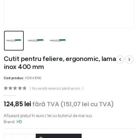
Cutit pentru feliere, ergonomic, lama
inox 400 mm
Cod produs:
HD843956
( Nu există recenzii până acum. )
0
out of 5
124,85
lei
fără TVA (
151,07
lei
cu TVA)
Afișează prețul în euro / lei cu butonul de mai sus
Brand:
HD