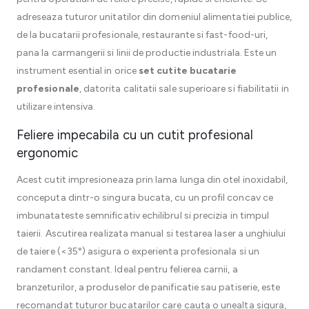
adreseaza tuturor unitatilor din domeniul alimentatiei publice,
de la bucatarii profesionale, restaurante si fast-food-uri,
pana la carmangerii si linii de productie industriala. Este un
instrument esential in orice
set cutite bucatarie
profesionale
, datorita calitatii sale superioare si fiabilitatii in
utilizare intensiva.
Feliere impecabila cu un cutit profesional
ergonomic
Acest cutit impresioneaza prin lama lunga din otel inoxidabil,
conceputa dintr-o singura bucata, cu un profil concav ce
imbunatateste semnificativ echilibrul si precizia in timpul
taierii. Ascutirea realizata manual si testarea laser a unghiului
de taiere (<35°) asigura o experienta profesionala si un
randament constant. Ideal pentru felierea carnii, a
branzeturilor, a produselor de panificatie sau patiserie, este
recomandat tuturor bucatarilor care cauta o unealta sigura,