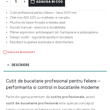
ADAUGA IN COS
Cutit profesional pentru feliere – lama 400 mm
Otel inox AISI 420 cu molibden si vanadiu
Muchie de taiere finisata si testata laser
Ascutit manual – precizie si durabilitate
Mâner ergonomic antiderapant din Santoprene si polipropilena
Design vizibil – siguranta sporita in bucatarie
Rezistent la spalare automata si dezinfectare
ADAUGA IN WISHLIST
DESCRIERE
Cutit de bucatarie profesional pentru feliere –
performanta si control in bucatariile moderne
Parte din gama premium de
cutite profesionale
, acest
cutit de bucatarie profesional
este special conceput
pentru operatiuni de feliere precise, rapide si eficiente. Se