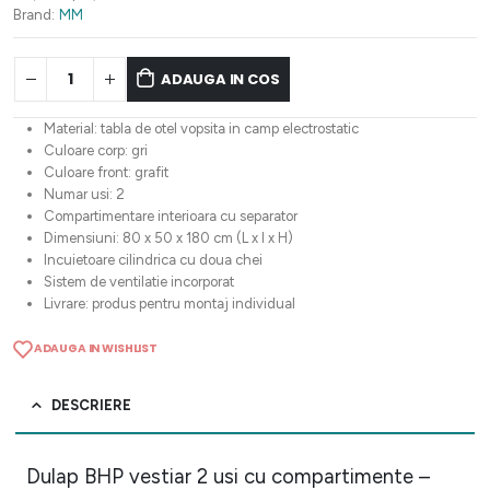
857,89 lei.
Brand:
MM
ADAUGA IN COS
Material: tabla de otel vopsita in camp electrostatic
Culoare corp: gri
Culoare front: grafit
Numar usi: 2
Compartimentare interioara cu separator
Dimensiuni: 80 x 50 x 180 cm (L x l x H)
Incuietoare cilindrica cu doua chei
Sistem de ventilatie incorporat
Livrare: produs pentru montaj individual
ADAUGA IN WISHLIST
DESCRIERE
Dulap BHP vestiar 2 usi cu compartimente –