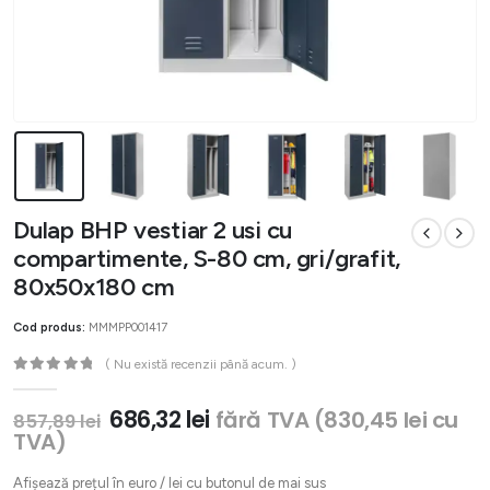
Dulap BHP vestiar 2 usi cu
compartimente, S-80 cm, gri/grafit,
80x50x180 cm
Cod produs:
MMMPP001417
( Nu există recenzii până acum. )
0
out of 5
Prețul
Prețul
686,32
lei
fără TVA (
830,45
lei
cu
857,89
lei
inițial
curent
TVA)
a
este:
fost:
686,32 lei.
Afișează prețul în euro / lei cu butonul de mai sus