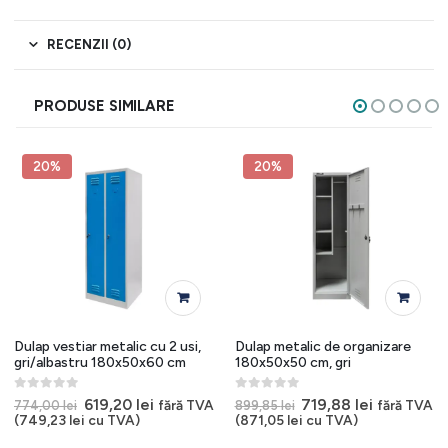
RECENZII (0)
PRODUSE SIMILARE
20%
20%
Dulap vestiar metalic cu 2 usi,
Dulap metalic de organizare
gri/albastru 180x50x60 cm
180x50x50 cm, gri
0
out of 5
0
out of 5
Prețul
Prețul
Prețul
Prețul
619,20
lei
719,88
lei
fără TVA
fără TVA
774,00
lei
899,85
lei
inițial
curent
inițial
curent
(
749,23
lei
cu TVA)
(
871,05
lei
cu TVA)
a
este:
a
este: