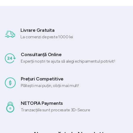
fost:
619,20 lei.
fost:
719,88 lei.
774,00 lei.
899,85 lei.
.
Livrare Gratuita
La comenzi de peste 1000 lei
Consultanță Online
Experții noștri te ajuta să alegi echipamentul potrivit!
Prețuri Competitive
Plătești mai puțin, obții mai mult!
NETOPIA Payments
Tranzacțiile sunt procesate 3D-Secure