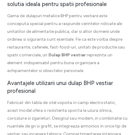
solutia ideala pentru spatii profesionale
Gama de dulapuri metalice BHP pentru vestiare este
conceputa special pentru a raspunde cerintelor ridicate ale
unitatilor de alimentatie publica, dar si altor domenii unde
ordinea si siguranta sunt esentiale. Fie ca este vorba despre
restaurante, cafenele, fast-food-uri, unitati de productie sau
spatii comerciale, un
Dulap BHP vestiar
reprezinta un
element indispensabil pentru buna organizare a
echipamentelor si obiectelor personale.
Avantajele utilizarii unui dulap BHP vestiar
profesional
Fabricat din tabla de otel vopsita in camp electrostatic,
acest model ofera o rezistenta sporita la uzura zilnica,
coroziune si zgarieturi. Designul sau modern, in combinatie cu
nuantele de gri si grafit, se integreaza armonios in orice tip de
vestiar sau incapere tehnica. Compartimentarea interioara