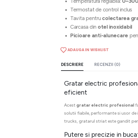
Temperatura reglabila:
0–30
Termostat de control inclus
Tavita pentru
colectarea gra
Carcasa din
otel inoxidabil
Picioare anti-alunecare
pent
ADAUGA IN WISHLIST
DESCRIERE
RECENZII (0)
Gratar electric profesion
eficient
Acest
gratar electric profesional
f
solutii fiabile, performante si usor de
trucks, gratarul striat este gandit pen
Putere si precizie in bucat