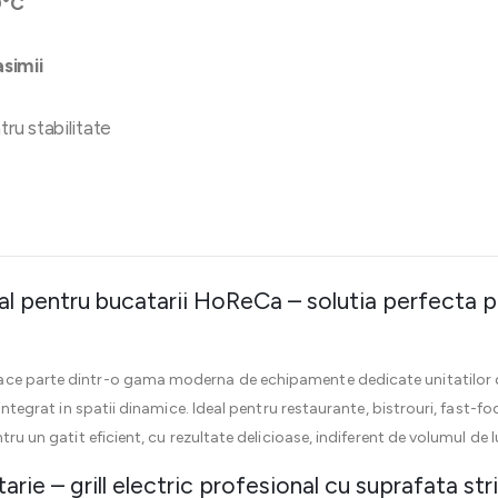
0°C
simii
ru stabilitate
al pentru bucatarii HoReCa – solutia perfecta pe
ace parte dintr-o gama moderna de echipamente dedicate unitatilor d
 integrat in spatii dinamice. Ideal pentru restaurante, bistrouri, fast-f
tru un gatit eficient, cu rezultate delicioase, indiferent de volumul de l
arie – grill electric profesional cu suprafata str