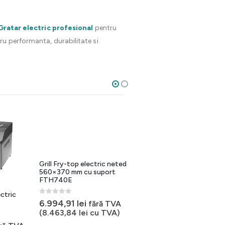
Gratar electric profesional
pentru
ru performanta, durabilitate si
Grill Fry-top electric neted
Gratar fry-top pe gaz
560×370 mm cu suport
suprafata neteda
FTH740E
0
out of 5
2.767,89
lei
ctric
fără TVA
0
out of 5
6.994,91
lei
fără TVA
(
3.349,15
lei
cu TVA)
(
8.463,84
lei
cu TVA)