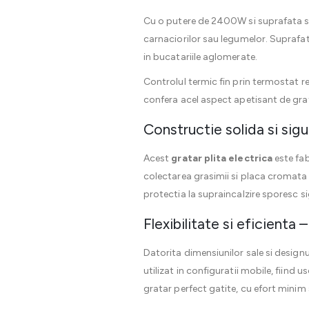
Cu o putere de 2400W si suprafata s
carnaciorilor sau legumelor. Suprafat
in bucatariile aglomerate.
Controlul termic fin prin termostat r
confera acel aspect apetisant de grat
Constructie solida si sigur
Acest
gratar plita electrica
este fab
colectarea grasimii si placa cromata 
protectia la supraincalzire sporesc si
Flexibilitate si eficienta
Datorita dimensiunilor sale si design
utilizat in configuratii mobile, fiind 
gratar perfect gatite, cu efort minim 