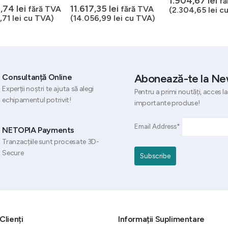
1.904,67
lei
fă
5
0
out of 5
2,74
lei
11.617,35
lei
fără TVA
fără TVA
(
2.304,65
lei
cu
,71
lei
cu TVA)
(
14.056,99
lei
cu TVA)
Abonează-te la Ne
Consultanță Online
Experții noștri te ajuta să alegi
Pentru a primi noutăți, acces la
echipamentul potrivit!
importante produse!
Email Address*
NETOPIA Payments
Tranzacțiile sunt procesate 3D-
Secure
Clienți
Informații Suplimentare