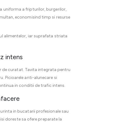
uniforma a fripturilor, burgerilor,
imultan, economisind timp si resurse
l alimentelor, iar suprafata striata
uz intens
sor de curatat. Tavita integrata pentru
. Picioarele anti-alunecare si
tinua in conditii de trafic intens.
 afacere
rinta in bucatarii profesionale sau
 isi doreste sa ofere preparate la