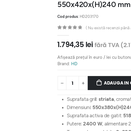
550x420x(H)240 mm
Cod produs:
HD203170
( Nu există recenzii până
0
out of 5
1.794,35
lei
fără TVA (
2.
Afișează prețul în euro / lei cu buton
Brand:
HD
ADAUGA IN
Suprafata grill:
striata
, croma
Dimensiuni:
550x380x(H)2
Suprafata activa de gatit:
51
Putere:
2400 W
, alimentare