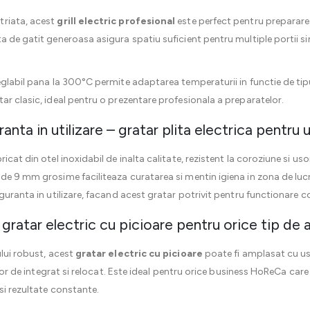
triata, acest
grill electric profesional
este perfect pentru prepararea 
a de gatit generoasa asigura spatiu suficient pentru multiple portii s
eglabil pana la 300°C permite adaptarea temperaturii in functie de tipu
ar clasic, ideal pentru o prezentare profesionala a preparatelor.
anta in utilizare – gratar plita electrica pentru 
ricat din otel inoxidabil de inalta calitate, rezistent la coroziune si u
de 9 mm grosime faciliteaza curatarea si mentin igiena in zona de lucru
guranta in utilizare, facand acest gratar potrivit pentru functionare con
 – gratar electric cu picioare pentru orice tip de
ului robust, acest
gratar electric cu picioare
poate fi amplasat cu usu
usor de integrat si relocat. Este ideal pentru orice business HoReCa care
si rezultate constante.