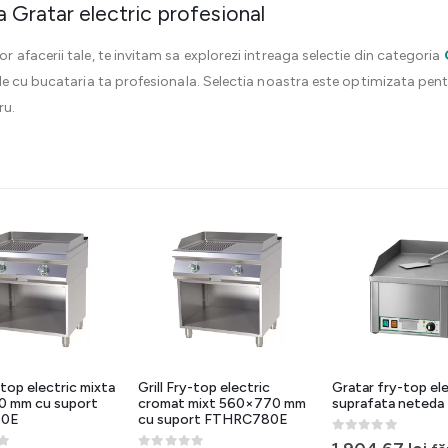
Gratar electric profesional
afacerii tale, te invitam sa explorezi intreaga selectie din categoria
e cu bucataria ta profesionala. Selectia noastra este optimizata pent
ru.
-top electric mixta
Grill Fry-top electric
Gratar fry-top ele
 mm cu suport
cromat mixt 560×770 mm
suprafata neteda
80E
cu suport FTHRC780E
0
out of 5