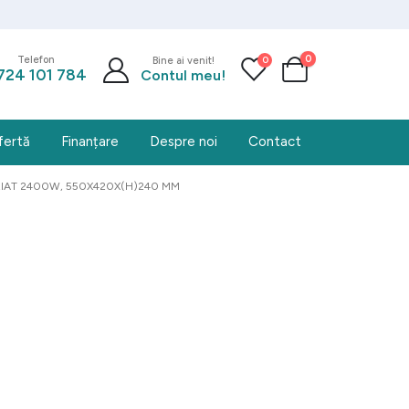
0
0
Telefon
Bine ai venit!
724 101 784
Contul meu!
fertă
Finanțare
Despre noi
Contact
TRIAT 2400W, 550X420X(H)240 MM