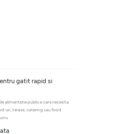
ntru gatit rapid si
e alimentatie publica care necesita
ood-uri, terase, catering sau food
ucru.
iata