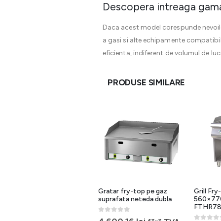
Descopera intreaga gama 
Daca acest model corespunde nevoilor 
a gasi si alte echipamente compatibil
eficienta, indiferent de volumul de luc
PRODUSE SIMILARE
Grill Fry-top electric
Gratar fry-top pe gaz
Grill Fry
neted-striat 480×650 mm
suprafata neteda dubla
560×770
FTHR60EL
FTHR7
0
out of 5