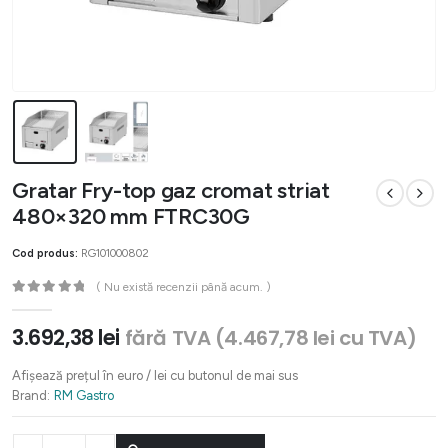
Gratar Fry-top gaz cromat striat
480×320 mm FTRC30G
Cod produs:
RG101000802
( Nu există recenzii până acum. )
0
out of 5
3.692,38
lei
fără TVA (
4.467,78
lei
cu TVA)
Afișează prețul în euro / lei cu butonul de mai sus
Brand:
RM Gastro