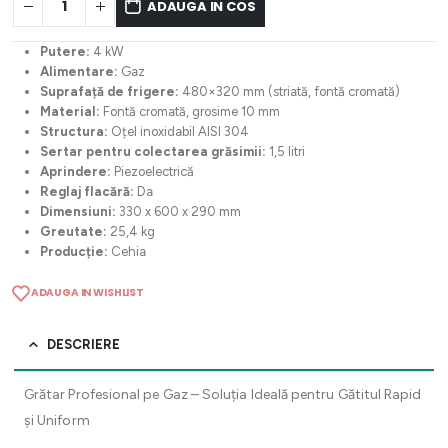
ADAUGA IN COS
Putere:
4 kW
Alimentare:
Gaz
Suprafață de frigere:
480×320 mm (striată, fontă cromată)
Material:
Fontă cromată, grosime 10 mm
Structura:
Oțel inoxidabil AISI 304
Sertar pentru colectarea grăsimii:
1,5 litri
Aprindere:
Piezoelectrică
Reglaj flacără:
Da
Dimensiuni:
330 x 600 x 290 mm
Greutate:
25,4 kg
Producție:
Cehia
ADAUGA IN WISHLIST
DESCRIERE
Grătar Profesional pe Gaz – Soluția Ideală pentru Gătitul Rapid
și Uniform