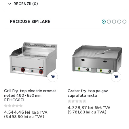
RECENZII (0)
PRODUSE SIMILARE
Grill Fry-top electric cromat
Gratar fry-top pe gaz
neted 480×650 mm
suprafata mixta
FTHC60EL
0
out of 5
4.778,37
lei
fără TVA
0
out of 5
4.544,46
lei
(
5.781,83
lei
cu TVA)
fără TVA
(
5.498,80
lei
cu TVA)