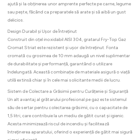
ajută și la obținerea unor amprente perfecte pe carne, legume
sau pește, făcând ca preparatele să arate și să aibă un gust
delicios.
Design Durabil și Ușor de Întreținut
Construit din oțel inoxidabil AISI 304, gratarul Fry-Top Gaz
Cromat Striat este rezistent și ușor de întreținut. Fonta
cromată cu grosimea de 10 mm adaugă un nivel suplimentar
de durabilitate și performanță, garantând o utilizare
îndelungată. Această combinație de materiale asigură o viață
utilă extinsă chiar și în cele mai solicitante medii de lucru.
Sistem de Colectare a Grăsimii pentru Curățenie și Siguranță
Un alt avantaj al grătarului profesional pe gaz este sistemul
său de sertar pentru colectarea grăsimii, cu o capacitate de
1,5 litri, care contribuie la un mediu de gătit curat și igienic.
Acesta minimizează riscul de incendiu și facilitează
întreținerea aparatului, oferind o experiență de gătit mai sigură