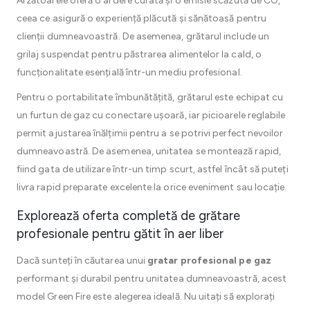
Arzătoarele oferă o ardere curată și o emisie scăzută de CO,
ceea ce asigură o experiență plăcută și sănătoasă pentru
clienții dumneavoastră. De asemenea, grătarul include un
grilaj suspendat pentru păstrarea alimentelor la cald, o
funcționalitate esențială într-un mediu profesional.
Pentru o portabilitate îmbunătățită, grătarul este echipat cu
un furtun de gaz cu conectare ușoară, iar picioarele reglabile
permit ajustarea înălțimii pentru a se potrivi perfect nevoilor
dumneavoastră. De asemenea, unitatea se montează rapid,
fiind gata de utilizare într-un timp scurt, astfel încât să puteți
livra rapid preparate excelente la orice eveniment sau locație.
Explorează oferta completă de grătare
profesionale pentru gătit în aer liber
Dacă sunteți în căutarea unui
gratar profesional pe gaz
performant și durabil pentru unitatea dumneavoastră, acest
model Green Fire este alegerea ideală. Nu uitați să explorați