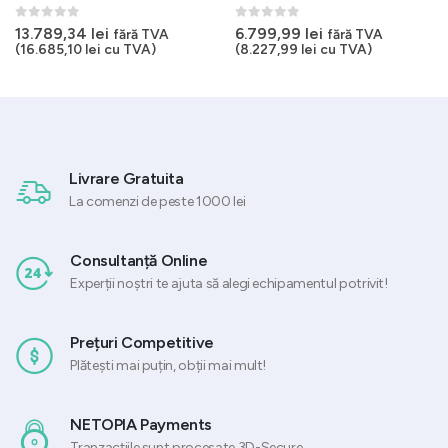
0
out of 5
0
out of 5
13.789,34
lei
6.799,99
lei
fără TVA
fără TVA
(
16.685,10
lei
cu TVA)
(
8.227,99
lei
cu TVA)
Livrare Gratuita
La comenzi de peste 1000 lei
Consultanță Online
Experții noștri te ajuta să alegi echipamentul potrivit!
Prețuri Competitive
Plătești mai puțin, obții mai mult!
NETOPIA Payments
Tranzacțiile sunt procesate 3D-Secure