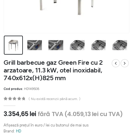
Grill barbecue gaz Green Fire cu 2
arzatoare, 11.3 kW, otel inoxidabil,
740x612x(H)825 mm
Cod produs:
HD149508
( Nu există recenzii până acum. )
0
out of 5
3.354,65
lei
fără TVA (
4.059,13
lei
cu TVA)
Afișează prețul în euro / lei cu butonul de mai sus
Brand:
HD