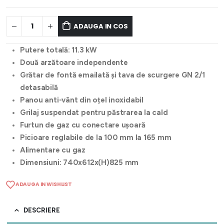
ADAUGA IN COS
Putere totală: 11.3 kW
Două arzătoare independente
Grătar de fontă emailată și tava de scurgere GN 2/1
detasabilă
Panou anti-vânt din oțel inoxidabil
Grilaj suspendat pentru păstrarea la cald
Furtun de gaz cu conectare ușoară
Picioare reglabile de la 100 mm la 165 mm
Alimentare cu gaz
Dimensiuni: 740x612x(H)825 mm
ADAUGA IN WISHLIST
DESCRIERE