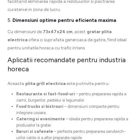
facilitand eliminarea rapida a reziduurilor si pastrarea
curateniei in zona de lucru.
5.
Dimensiuni optime pentru eficienta maxima
Cu dimensiuni de
73x47x24 cm
, acest
gratar plita
electrica
ofera o suprafata generoasa de gatire, fiind ideal
pentru unitatile horeca cu trafic intens.
Aplicatii recomandate pentru industria
horeca
Aceasta
plita grill electrica
este potrivita pentru:
Restaurante si fast-food-uri
– pentru prepararea rapida a
carnii, burgerilor, pestelui si legumelor.
Food trucks si bistrouri
– dimensiuni compacte pentru
integrare usoara.
Catering si evenimente
– ideala pentru prepararea rapida a
produselor la gratar.
Baruri si cafenele
– perfecta pentru prepararea sandwich-
urilor calde si a altor preparate rapide.