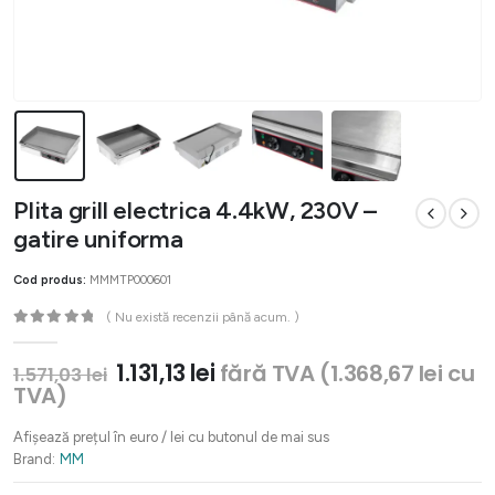
Plita grill electrica 4.4kW, 230V –
gatire uniforma
Cod produs:
MMMTP000601
( Nu există recenzii până acum. )
0
out of 5
Prețul
Prețul
1.131,13
lei
fără TVA (
1.368,67
lei
cu
1.571,03
lei
inițial
curent
TVA)
a
este:
fost:
1.131,13 lei.
Afișează prețul în euro / lei cu butonul de mai sus
1.571,03 lei.
Brand:
MM