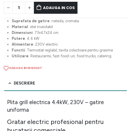
ADAUGA IN COS
Suprafata de gatire
: neteda, cromata
Material
: otel inoxidabil
Dimensiuni
: 73x47x24 cm
Putere
: 4.4 kW
Alimentare
: 230V electric
Functii
: Termostat reglabil, tavita colectoare pentru grasime
Utilizare
: Restaurante, fast-food-uri, food trucks, catering
ADAUGA IN WISHLIST
DESCRIERE
Plita grill electrica 4.4kW, 230V – gatire
uniforma
Gratar electric profesional pentru
bucatarii comerciale