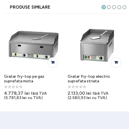
PRODUSE SIMILARE
Gratar fry-top pe gaz
Gratar fry-top electric
suprafata mixta
suprafata striata
0
out of 5
0
out of 5
4.778,37
lei
2.133,00
lei
fără TVA
fără TVA
(
5.781,83
lei
cu TVA)
(
2.580,93
lei
cu TVA)