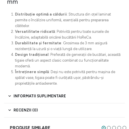
mm
Distribuție optimă a căldurii
: Structura din oțel laminat
permite o încălzire uniformă, esențială pentru prepararea
clătitelor.
Versatilitate ridicată
: Potrivită pentru toate sursele de
încălzire, adaptabilă oricărei bucătării HoReCa.
Durabilitate și fermitate
: Grosimea de 3 mm asigură
rezistență la uzură și o viață lungă de utilizare.
Design tradițional
: Preferată de generații de bucătari, această
tigaie oferă un aspect clasic combinat cu funcționalitate
modernă.
Întreținere simplă
: Deși nu este potrivită pentru mașina de
spălat vase, tigaia poate fi curățată ușor, păstrându-și
proprietățile antiaderente.
INFORMATII SUPLIMENTARE
RECENZII (0)
PRODUSE SIMILARE