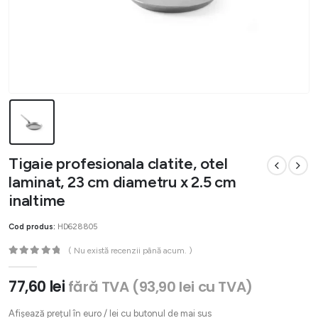
Tigaie profesionala clatite, otel
laminat, 23 cm diametru x 2.5 cm
inaltime
Cod produs:
HD628805
( Nu există recenzii până acum. )
0
out of 5
77,60
lei
fără TVA (
93,90
lei
cu TVA)
Afișează prețul în euro / lei cu butonul de mai sus