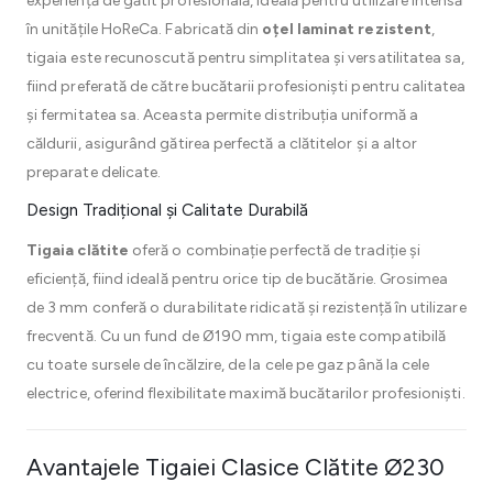
experiență de gătit profesională, ideală pentru utilizare intensă
în unitățile HoReCa. Fabricată din
oțel laminat rezistent
,
tigaia este recunoscută pentru simplitatea și versatilitatea sa,
fiind preferată de către bucătarii profesioniști pentru calitatea
și fermitatea sa. Aceasta permite distribuția uniformă a
căldurii, asigurând gătirea perfectă a clătitelor și a altor
preparate delicate.
Design Tradițional și Calitate Durabilă
Tigaia clătite
oferă o combinație perfectă de tradiție și
eficiență, fiind ideală pentru orice tip de bucătărie. Grosimea
de 3 mm conferă o durabilitate ridicată și rezistență în utilizare
frecventă. Cu un fund de Ø190 mm, tigaia este compatibilă
cu toate sursele de încălzire, de la cele pe gaz până la cele
electrice, oferind flexibilitate maximă bucătarilor profesioniști.
Avantajele Tigaiei Clasice Clătite Ø230