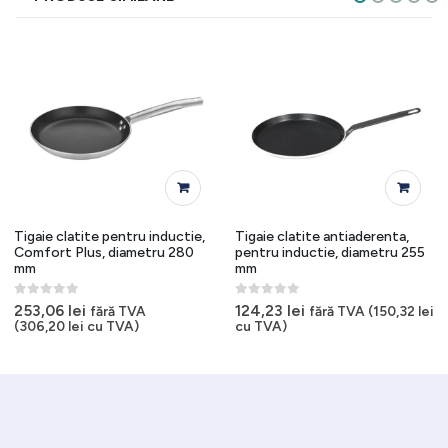
Tigaie clatite pentru inductie,
Tigaie clatite antiaderenta,
Comfort Plus, diametru 280
pentru inductie, diametru 255
mm
mm
0
out of 5
0
out of 5
253,06
lei
124,23
lei
fără TVA
fără TVA (
150,32
lei
(
306,20
lei
cu TVA)
cu TVA)