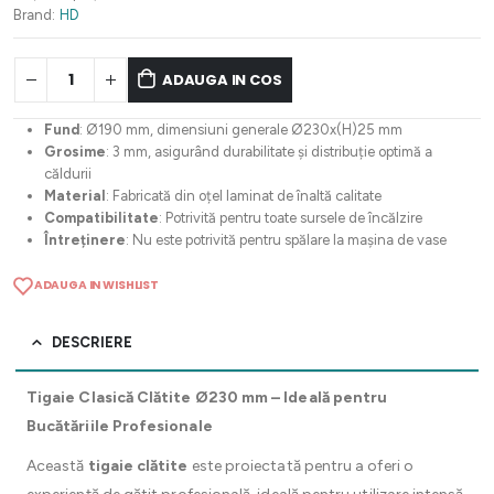
Brand:
HD
ADAUGA IN COS
Fund
: Ø190 mm, dimensiuni generale Ø230x(H)25 mm
Grosime
: 3 mm, asigurând durabilitate și distribuție optimă a
căldurii
Material
: Fabricată din oțel laminat de înaltă calitate
Compatibilitate
: Potrivită pentru toate sursele de încălzire
Întreținere
: Nu este potrivită pentru spălare la mașina de vase
ADAUGA IN WISHLIST
DESCRIERE
Tigaie Clasică Clătite Ø230 mm – Ideală pentru
Bucătăriile Profesionale
Această
tigaie clătite
este proiectată pentru a oferi o