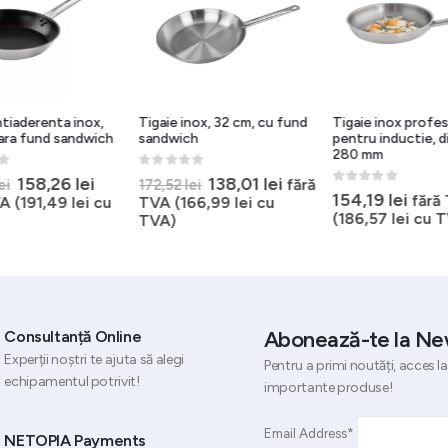
ntiaderenta inox,
Tigaie inox, 32 cm, cu fund
Tigaie inox profes
ara fund sandwich
sandwich
pentru inductie, 
280 mm
5
0
out of 5
Prețul
Prețul
Prețul
Prețul
158,26
lei
138,01
lei
fără
ei
172,52
lei
0
out of 5
154,19
lei
inițial
curent
inițial
curent
fără
A (
191,49
lei
cu
TVA (
166,99
lei
cu
a
este:
a
este:
(
186,57
lei
cu T
TVA)
fost:
158,26 lei.
fost:
138,01 lei.
197,82 lei.
172,52 lei.
Abonează-te la Ne
Consultanță Online
Experții noștri te ajuta să alegi
Pentru a primi noutăți, acces la
echipamentul potrivit!
importante produse!
Email Address*
NETOPIA Payments