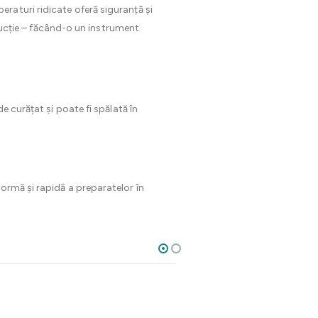
raturi ridicate oferă siguranță și
nducție – făcând-o un instrument
e curățat și poate fi spălată în
formă și rapidă a preparatelor în
20%