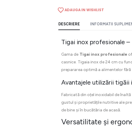
ADAUGA IN WISHLIST
DESCRIERE
INFORMATII SUPLIM
Tigai inox profesionale –
Gama de
Tigai inox profesionale
of
casnice. Tigaia inox de 24 cm cu fund
prepararea optimă a alimentelor fără r
Avantajele utilizării tigă
Fabricată din oțel inoxidabil de înalt
gustul și proprietățile nutritive ale p
de bine și în bucătăria de acasă.
Versatilitate și ergo