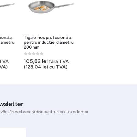
ionala,
Tigaie inox profesionala,
Tigaie antiaderenta inox,
diametru
pentru inductie, diametru
26 cm, fara fund sandwich
200 mm
0
out of 5
Prețul
Pre
158,26
lei
197,82
lei
0
out of 5
105,82
lei
inițial
cur
 TVA
fără TVA
fără TVA (
191,49
lei
cu
a
est
VA)
(
128,04
lei
cu TVA)
TVA)
fost:
158
197,82 lei.
wsletter
 vânzări exclusive și discount-uri pentru cele mai