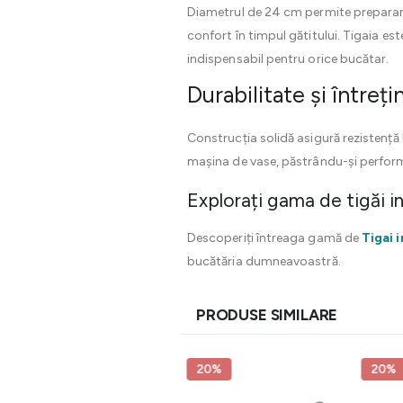
Diametrul de 24 cm permite prepararea
confort în timpul gătitului. Tigaia es
indispensabil pentru orice bucătar.
Durabilitate și întreți
Construcția solidă asigură rezistență 
mașina de vase, păstrându-și performa
Explorați gama de tigăi i
Descoperiți întreaga gamă de
Tigai 
bucătăria dumneavoastră.
PRODUSE SIMILARE
20%
20%