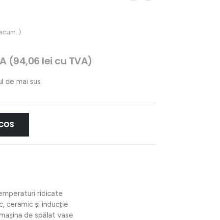
 acum. )
A (
94,06
lei
cu TVA)
ul de mai sus
i.
 COS
emperaturi ridicate
c, ceramic și inducție
 mașina de spălat vase