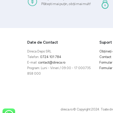
Plătești mai puțin, obții mai mult!
Date de Contact
Suport 
Direca Depo SRL
Obțineți 
Telefon:
0724 101 784
Contact
E-mail:
contact@direca.ro
Formular 
Program: Luni - Vineri / 09:00 - 17:000735
Formular 
858 000
direca.ro © Copyright 2024. Toate dre