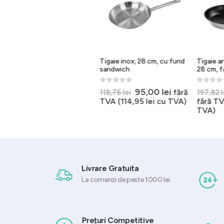
Cratita sos fara capac
Tigaie inox, 28 cm, cu fund
Tigaie a
Profi Line
sandwich
28 cm, f
0
out of 5
0
out of 5
0
out of 
l
Prețul
Prețul
65,00
lei
–
115,40
lei
95,00
lei
fără
118,76
lei
197,82
l
nt
inițial
curent
TVA (
114,95
lei
cu TVA)
fără TV
a
este:
TVA)
 lei.
fost:
95,00 lei.
118,76 lei.
Livrare Gratuita
La comenzi de peste 1000 lei
Prețuri Competitive