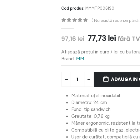
Cod produs:
MMMTP006190
( Nu există recenzii până
0
out of 5
Prețul
Prețul
77,73
lei
fără TV
97,16
lei
inițial
curent
a
este:
Afișează prețul în euro / lei cu buton
fost:
77,73 le
Brand:
MM
97,16 lei.
ADAUGA IN
Material: oțel inoxidabil
Diametru: 24 cm
Fund: tip sandwich
Greutate: 0,76 kg
Mâner ergonomic, rezistent la t
Compatibilă cu plite gaz, electri
Ușor de curățat, compatibilă cu