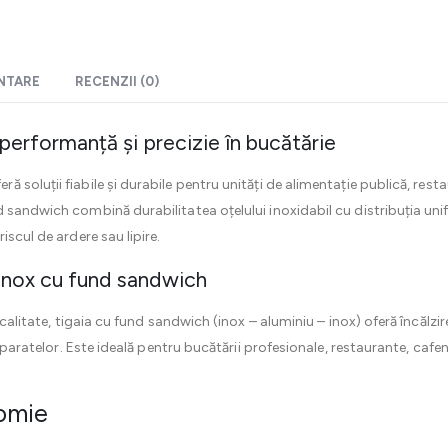
ENTARE
RECENZII (0)
 performanță și precizie în bucătărie
eră soluții fiabile și durabile pentru unități de alimentație publică, resta
 sandwich combină durabilitatea oțelului inoxidabil cu distribuția uni
iscul de ardere sau lipire.
ii inox cu fund sandwich
ă calitate, tigaia cu fund sandwich (inox – aluminiu – inox) oferă încălz
reparatelor. Este ideală pentru bucătării profesionale, restaurante, cafen
nomie