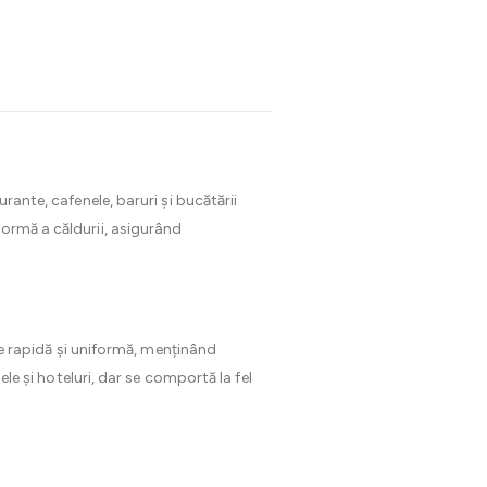
urante, cafenele, baruri și bucătării
formă a căldurii, asigurând
ire rapidă și uniformă, menținând
ele și hoteluri, dar se comportă la fel