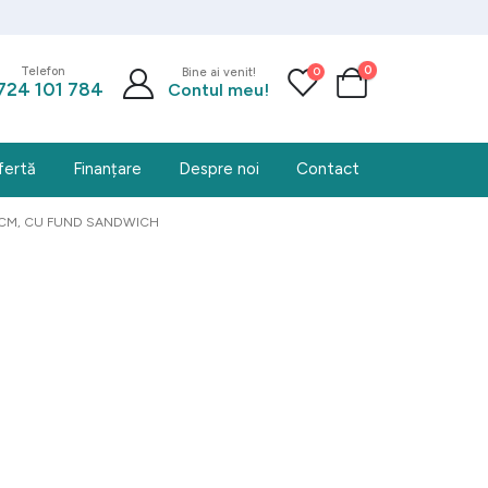
0
0
Telefon
Bine ai venit!
724 101 784
Contul meu!
fertă
Finanțare
Despre noi
Contact
4 CM, CU FUND SANDWICH