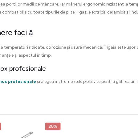
 porțiilor medii de mâncare, iar mânerul ergonomic rezistent la tempe
te compatibilă cu toate tipurile de plite – gaz, electrică, ceramică și i
nere facilă
la temperaturi ridicate, coroziune și uzură mecanică. Tigaia este ușor d
nțele și aspectul în timp.
nox profesionale
inox profesionale
și alegeți instrumentele potrivite pentru gătirea uni
20%