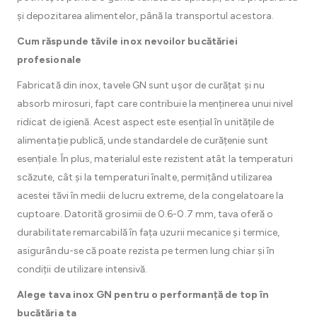
și depozitarea alimentelor, până la transportul acestora.
Cum răspunde tăvile inox nevoilor bucătăriei
profesionale
Fabricată din inox, tavele GN sunt ușor de curățat și nu
absorb mirosuri, fapt care contribuie la menținerea unui nivel
ridicat de igienă. Acest aspect este esențial în unitățile de
alimentație publică, unde standardele de curățenie sunt
esențiale. În plus, materialul este rezistent atât la temperaturi
scăzute, cât și la temperaturi înalte, permițând utilizarea
acestei tăvi în medii de lucru extreme, de la congelatoare la
cuptoare. Datorită grosimii de 0.6-0.7 mm, tava oferă o
durabilitate remarcabilă în fața uzurii mecanice și termice,
asigurându-se că poate rezista pe termen lung chiar și în
condiții de utilizare intensivă.
Alege tava inox GN pentru o performanță de top în
bucătăria ta