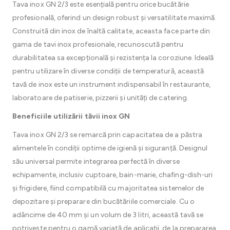
Tava inox GN 2/3 este esențială pentru orice bucătărie
profesională, oferind un design robust și versatilitate maximă.
Construită din inox de înaltă calitate, aceasta face parte din
gama de tavi inox profesionale, recunoscută pentru
durabilitatea sa excepțională și rezistența la coroziune. Ideală
pentru utilizare în diverse condiții de temperatură, această
tavă de inox este un instrument indispensabil în restaurante,
laboratoare de patiserie, pizzerii și unități de catering.
Beneficiile utilizării tăvii inox GN
Tava inox GN 2/3 se remarcă prin capacitatea de a păstra
alimentele în condiții optime de igienă și siguranță. Designul
său universal permite integrarea perfectă în diverse
echipamente, inclusiv cuptoare, bain-marie, chafing-dish-uri
și frigidere, fiind compatibilă cu majoritatea sistemelor de
depozitare și preparare din bucătăriile comerciale. Cu o
adâncime de 40 mm și un volum de 3 litri, această tavă se
potrivește pentru o gamă variată de aplicații, de la prepararea