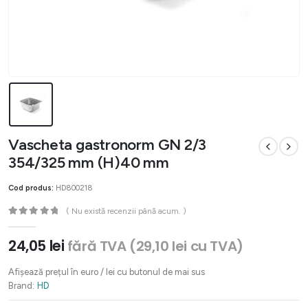
Vascheta gastronorm GN 2/3
354/325 mm (H)40 mm
Cod produs:
HD800218
( Nu există recenzii până acum. )
0
out of 5
24,05
lei
fără TVA (
29,10
lei
cu TVA)
Afișează prețul în euro / lei cu butonul de mai sus
Brand:
HD