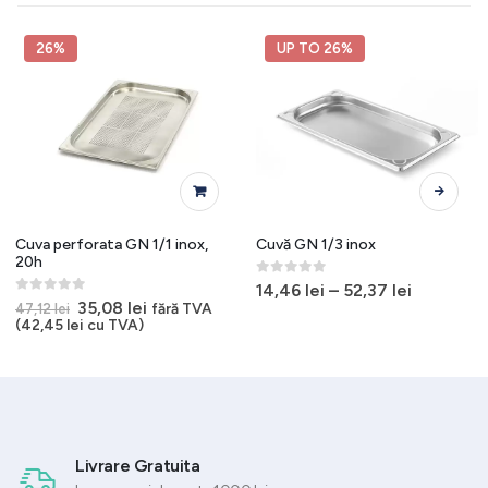
26%
UP TO 26%
Acest produs are mai multe variații. Opțiunile pot fi alese în pagina produsului.
Cuva perforata GN 1/1 inox,
Cuvă GN 1/3 inox
20h
0
out of 5
14,46
lei
–
52,37
lei
0
out of 5
Prețul
Prețul
35,08
lei
fără TVA
47,12
lei
inițial
curent
(
42,45
lei
cu TVA)
a
este:
fost:
35,08 lei.
47,12 lei.
Livrare Gratuita