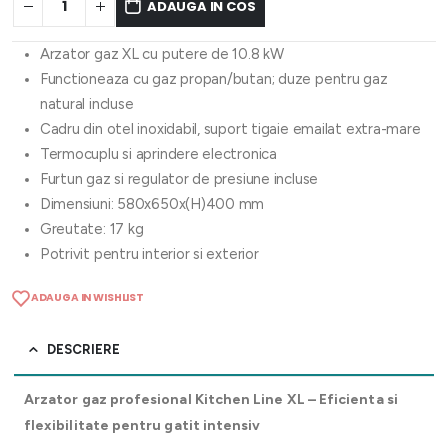
ADAUGA IN COS
Arzator gaz XL cu putere de 10.8 kW
Functioneaza cu gaz propan/butan; duze pentru gaz
natural incluse
Cadru din otel inoxidabil, suport tigaie emailat extra-mare
Termocuplu si aprindere electronica
Furtun gaz si regulator de presiune incluse
Dimensiuni: 580x650x(H)400 mm
Greutate: 17 kg
Potrivit pentru interior si exterior
ADAUGA IN WISHLIST
DESCRIERE
Arzator gaz profesional Kitchen Line XL – Eficienta si
flexibilitate pentru gatit intensiv