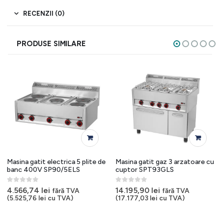
RECENZII (0)
PRODUSE SIMILARE
Masina gatit electrica 5 plite de
Masina gatit gaz 3 arzatoare cu
banc 400V SP90/5ELS
cuptor SPT93GLS
0
out of 5
0
out of 5
4.566,74
lei
14.195,90
lei
fără TVA
fără TVA
(
5.525,76
lei
cu TVA)
(
17.177,03
lei
cu TVA)