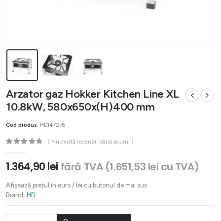
Arzator gaz Hokker Kitchen Line XL
10.8kW, 580x650x(H)400 mm
Cod produs:
HD147276
( Nu există recenzii până acum. )
0
out of 5
1.364,90
lei
fără TVA (
1.651,53
lei
cu TVA)
Afișează prețul în euro / lei cu butonul de mai sus
Brand:
HD