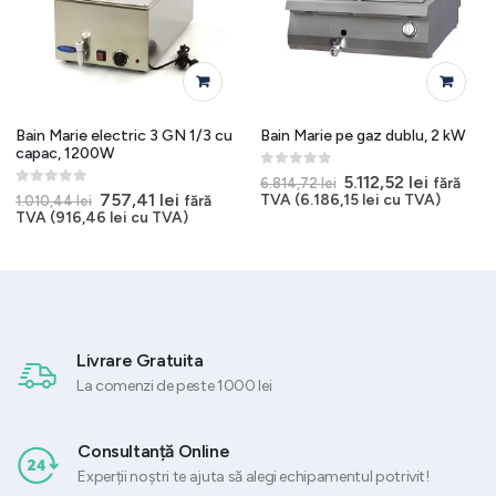
Bain Marie electric 3 GN 1/3 cu
Bain Marie pe gaz dublu, 2 kW
capac, 1200W
0
out of 5
Prețul
Prețul
5.112,52
lei
fără
6.814,72
lei
inițial
curent
0
out of 5
Prețul
Prețul
757,41
lei
TVA (
6.186,15
lei
cu TVA)
fără
1.010,44
lei
a
este:
inițial
curent
TVA (
916,46
lei
cu TVA)
fost:
5.112,52 l
a
este:
6.814,72 lei.
i.
fost:
757,41 lei.
1.010,44 lei.
Livrare Gratuita
La comenzi de peste 1000 lei
Consultanță Online
Experții noștri te ajuta să alegi echipamentul potrivit!