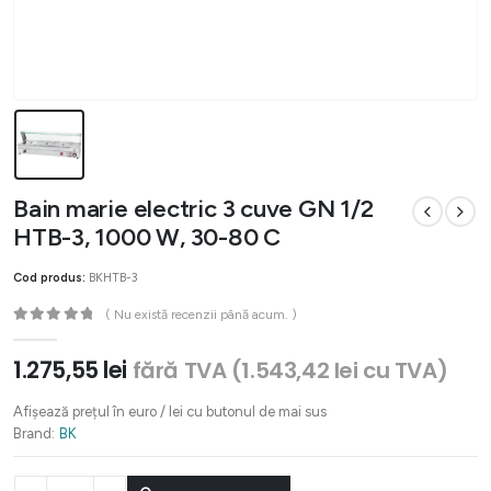
Bain marie electric 3 cuve GN 1/2
HTB-3, 1000 W, 30-80 C
Cod produs:
BKHTB-3
( Nu există recenzii până acum. )
0
out of 5
1.275,55
lei
fără TVA (
1.543,42
lei
cu TVA)
Afișează prețul în euro / lei cu butonul de mai sus
Brand:
BK