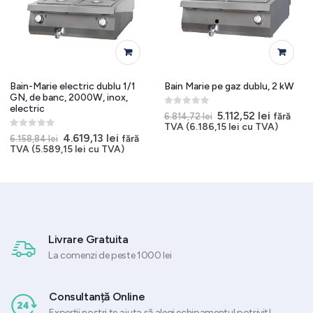
Bain-Marie electric dublu 1/1
Bain Marie pe gaz dublu, 2 kW
GN, de banc, 2000W, inox,
electric
0
out of 5
Prețul
Prețul
5.112,52
lei
fără
6.814,72
lei
inițial
curent
TVA (
6.186,15
lei
cu TVA)
a
este:
t
0
out of 5
Prețul
Prețul
4.619,13
lei
fără
6.158,84
lei
fost:
5.112,52 l
inițial
curent
TVA (
5.589,15
lei
cu TVA)
6.814,72 lei.
52 lei.
a
este:
fost:
4.619,13 lei.
6.158,84 lei.
Livrare Gratuita
La comenzi de peste 1000 lei
Consultanță Online
Experții noștri te ajuta să alegi echipamentul potrivit!