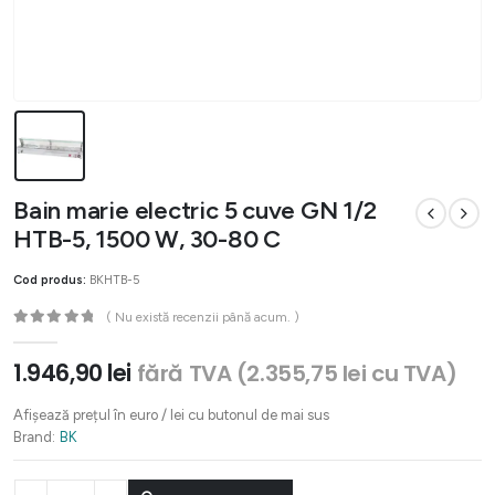
Bain marie electric 5 cuve GN 1/2
HTB-5, 1500 W, 30-80 C
Cod produs:
BKHTB-5
( Nu există recenzii până acum. )
0
out of 5
1.946,90
lei
fără TVA (
2.355,75
lei
cu TVA)
Afișează prețul în euro / lei cu butonul de mai sus
Brand:
BK