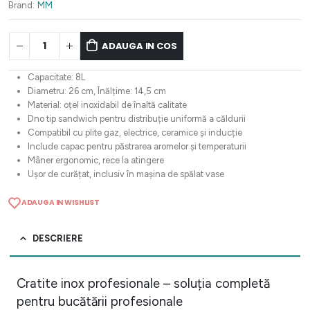
228,66 lei.
Brand:
MM
ADAUGA IN COS
Capacitate: 8L
Diametru: 26 cm, Înălțime: 14,5 cm
Material: oțel inoxidabil de înaltă calitate
Dno tip sandwich pentru distribuție uniformă a căldurii
Compatibil cu plite gaz, electrice, ceramice și inducție
Include capac pentru păstrarea aromelor și temperaturii
Mâner ergonomic, rece la atingere
Ușor de curățat, inclusiv în mașina de spălat vase
ADAUGA IN WISHLIST
DESCRIERE
Cratite inox profesionale – soluția completă
pentru bucătării profesionale