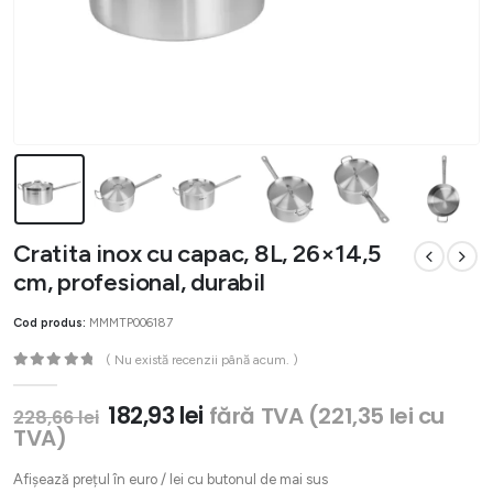
Cratita inox cu capac, 8L, 26×14,5
cm, profesional, durabil
Cod produs:
MMMTP006187
( Nu există recenzii până acum. )
0
out of 5
Prețul
Prețul
182,93
lei
fără TVA (
221,35
lei
cu
228,66
lei
inițial
curent
TVA)
a
este:
fost:
182,93 lei.
Afișează prețul în euro / lei cu butonul de mai sus