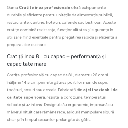
Gama
Cratite inox profesionale
oferă echipamente
durabile și eficiente pentru unitățile de alimentație publică,
restaurante, cantine, hoteluri, cafenele sau bistrouri. Aceste
cratițe combină rezistența, funcționalitatea și siguranța în
utilizare, fiind esențiale pentru pregătirea rapidă și eficientă a
preparatelor culinare.
Cratiță inox 8L cu capac – performanță și
capacitate mare
Cratița profesională cu capac de 8L, diametru 26 cm și
înălțime 14,5 cm, permite gătirea porțiilor mari de supe,
tocături, sosuri sau cereale. Fabricată din
oțel inoxidabil de
calitate superioară
, rezistă la coroziune, temperaturi
ridicate și uz intens. Designul său ergonomic, împreună cu
mânerul nituit care rămâne rece, asigură manipulare sigură
chiar și în timpul sesiunilor prelungite de gătit.