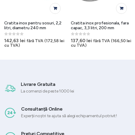
Cratita inox pentru sosuri, 2,2
Cratita inox profesionala, fara
litri, diametru 240 mm
capac, 3,3 litri, 200 mm
0
out of 5
0
out of 5
142,63
lei
137,60
lei
fără TVA (
172,58
lei
fără TVA (
166,50
lei
cu TVA)
cu TVA)
Livrare Gratuita
La comenzi de peste 1000 lei
Consultanță Online
Experții noștri te ajuta să alegi echipamentul potrivit!
Prețuri Competitive