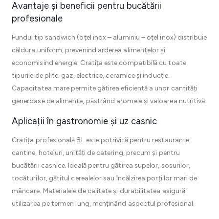
Avantaje și beneficii pentru bucătării
profesionale
Fundul tip sandwich (oțel inox – aluminiu – oțel inox) distribuie
căldura uniform, prevenind arderea alimentelor și
economisind energie. Cratița este compatibilă cu toate
tipurile de plite: gaz, electrice, ceramice și inducție.
Capacitatea mare permite gătirea eficientă a unor cantități
generoase de alimente, păstrând aromele și valoarea nutritivă.
Aplicații în gastronomie și uz casnic
Cratița profesională 8L este potrivită pentru restaurante,
cantine, hoteluri, unități de catering, precum și pentru
bucătării casnice. Ideală pentru gătirea supelor, sosurilor,
tocăturilor, gătitul cerealelor sau încălzirea porțiilor mari de
mâncare. Materialele de calitate și durabilitatea asigură
utilizarea pe termen lung, menținând aspectul profesional.