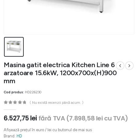
Masina gatit electrica Kitchen Line 6
arzatoare 15.6kW, 1200x700x(H)900
mm
Cod produs:
HD226230
( Nu există recenzii până acum. )
0
out of 5
6.527,75
lei
fără TVA (
7.898,58
lei
cu TVA)
Afișează prețul în euro / lei cu butonul de mai sus
Brand:
HD