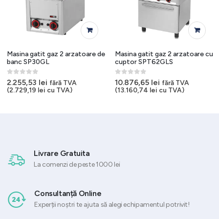
Masina gatit gaz 2 arzatoare de
Masina gatit gaz 2 arzatoare cu
banc SP30GL
cuptor SPT62GLS
0
out of 5
0
out of 5
2.255,53
lei
10.876,65
lei
fără TVA
fără TVA
(
2.729,19
lei
cu TVA)
(
13.160,74
lei
cu TVA)
Livrare Gratuita
La comenzi de peste 1000 lei
Consultanță Online
Experții noștri te ajuta să alegi echipamentul potrivit!