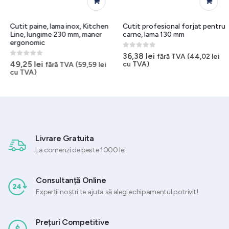
Cutit paine, lama inox, Kitchen
Cutit profesional forjat pentru
Line, lungime 230 mm, maner
carne, lama 130 mm
ergonomic
0
out of 5
36,38
lei
fără TVA (
44,02
lei
0
out of 5
49,25
lei
cu TVA)
fără TVA (
59,59
lei
cu TVA)
Livrare Gratuita
La comenzi de peste 1000 lei
Consultanță Online
Experții noștri te ajuta să alegi echipamentul potrivit!
Prețuri Competitive