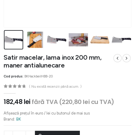
Satir macelar, lama inox 200 mm,
maner antialunecare
Cod produs:
BKHackbeilHBB-20
( Nu există recenzii până acum. )
0
out of 5
182,48
lei
fără TVA (
220,80
lei
cu TVA)
Afișează prețul în euro / lei cu butonul de mai sus
Brand:
BK