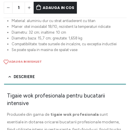
ADAUGA IN COS
Material: aluminiu dur cu strat antiaderent cu titan
Maner: otel inoxidabil 18/10, rezistent la temperaturi ridicate
Diametru: 32 cm; inaltime: 10 cm
Diametru baza: 15,7 cm; greutate: 1,658 kg
Compatibilitate: toate sursele de incalzire, cu exceptia inductiei
Se poate spala in masina de spalat vase
ADAUGA IN WISHLIST
DESCRIERE
Tigaie wok profesionala pentru bucatarii
intensive
Produsele din gama de
tigaie wok profesionala
sunt
esentiale in dotarea oricarei bucatarii profesionale moderne,
fiind utilizate intens in restaurante, fast-food-uri, food trucks