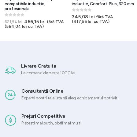
compatibila inductie,
inductie, Comfort Plus, 320 mm
profesionala
0
out of 5
345,08
lei
fără TVA
0
out of 5
Prețul
Prețul
466,15
lei
(
417,55
lei
cu TVA)
fără TVA
621,54
lei
inițial
curent
(
564,04
lei
cu TVA)
a
este:
fost:
466,15 lei.
621,54 lei.
Livrare Gratuita
La comenzi de peste 1000 lei
Consultanță Online
Experții noștri te ajuta să alegi echipamentul potrivit!
Prețuri Competitive
Plătești mai puțin, obții mai mult!