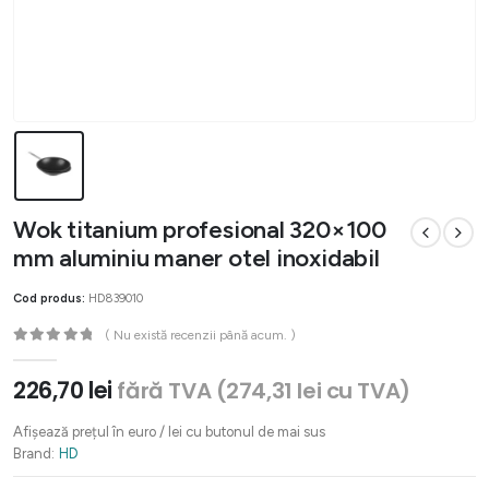
Wok titanium profesional 320×100
mm aluminiu maner otel inoxidabil
Cod produs:
HD839010
( Nu există recenzii până acum. )
0
out of 5
226,70
lei
fără TVA (
274,31
lei
cu TVA)
Afișează prețul în euro / lei cu butonul de mai sus
Brand:
HD