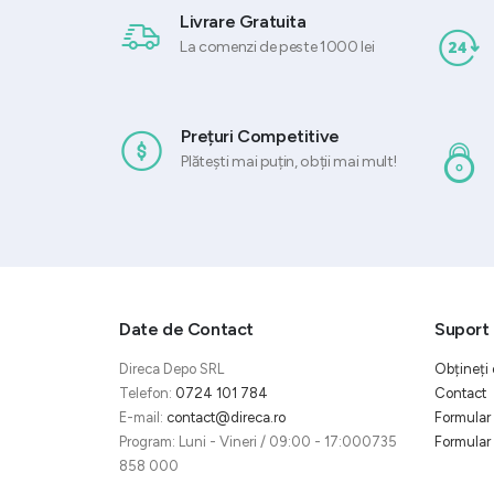
Livrare Gratuita
La comenzi de peste 1000 lei
Prețuri Competitive
Plătești mai puțin, obții mai mult!
Date de Contact
Suport 
Direca Depo SRL
Obțineți 
Telefon:
0724 101 784
Contact
E-mail:
contact@direca.ro
Formular 
Program: Luni - Vineri / 09:00 - 17:000735
Formular 
858 000