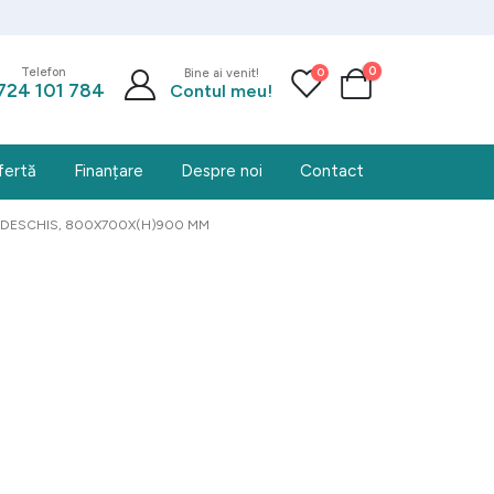
0
0
Telefon
Bine ai venit!
724 101 784
Contul meu!
fertă
Finanțare
Despre noi
Contact
D DESCHIS, 800X700X(H)900 MM