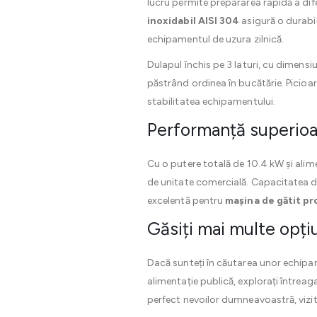
lucru permite prepararea rapidă a dife
inoxidabil AISI 304
asigură o durabil
echipamentul de uzura zilnică.
Dulapul închis pe 3 laturi, cu dimensi
păstrând ordinea în bucătărie. Picioar
stabilitatea echipamentului.
Performanță superioar
Cu o putere totală de 10.4 kW și ali
de unitate comercială. Capacitatea de 
excelentă pentru
mașina de gătit pr
Găsiți mai multe opți
Dacă sunteți în căutarea unor echip
alimentație publică, explorați între
perfect nevoilor dumneavoastră, viz