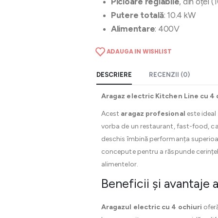
Picioare reglabile
, din oțel
Putere totală
: 10.4 kW
Alimentare
: 400V
ADAUGA IN WISHLIST
DESCRIERE
RECENZII (0)
Aragaz electric Kitchen Line cu 4 o
Acest
aragaz profesional
este ideal 
vorba de un restaurant, fast-food, ca
deschis îmbină performanța superioa
concepute pentru a răspunde cerințelo
alimentelor.
Beneficii și avantaje a
Aragazul electric cu 4 ochiuri
oferă