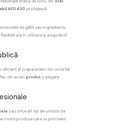
fesională. Blatul de lucru din
otel
abil AISI 430
protejează
stensilele de gătit sau ingrediente,
flexibilitate în utilizare și asigurând
ublică
i eficient al preparatelor din orice tip
s fac din acest
produs
o alegere
fesionale
nele
sau orice alt tip de unitate de
mai multe produse care se potrivesc