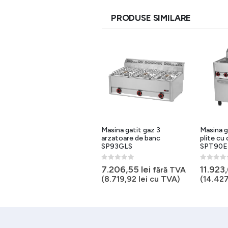
PRODUSE SIMILARE
Masina gatit gaz 1 arzator
Masina gatit gaz 3
Masina g
de banc SP31GLS
arzatoare de banc
plite cu
SP93GLS
SPT90E
0
out of 5
2.756,75
lei
fără TVA
0
out of 5
0
out of 
7.206,55
lei
11.923
fără TVA
(
3.335,67
lei
cu TVA)
(
8.719,92
lei
cu TVA)
(
14.42