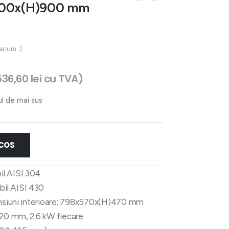
x700x(H)900 mm
 acum. )
536,60
lei
cu TVA)
ul de mai sus
 COS
bil AISI 304
abil AISI 430
ensiuni interioare: 798x570x(H)470 mm
220 mm, 2.6 kW fiecare