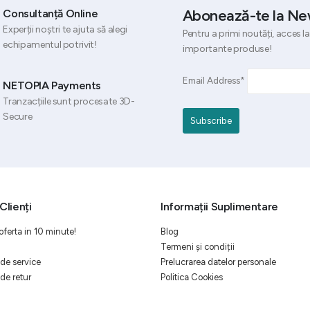
Abonează-te la Ne
Consultanță Online
Experții noștri te ajuta să alegi
Pentru a primi noutăți, acces la
echipamentul potrivit!
importante produse!
Email Address*
NETOPIA Payments
Tranzacțiile sunt procesate 3D-
Secure
Clienți
Informații Suplimentare
oferta in 10 minute!
Blog
Termeni și condiții
de service
Prelucrarea datelor personale
de retur
Politica Cookies