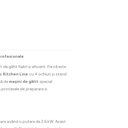
 profesionale
e gătit fiabil și eficient. Fie că este
c Kitchen Line
cu 4 ochiuri și stand
mă de
mașini de gătit
special
n procesele de preparare a
ecare având o putere de 2.6 kW. Acest