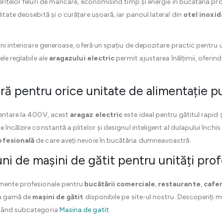
ritelor feluri de mâncare, economisind timp și energie în bucătăria pro
itate deosebită și o curățare ușoară, iar panoul lateral din
otel inoxid
uni interioare generoase, oferă un spațiu de depozitare practic pentru u
ele reglabile ale
aragazului electric
permit ajustarea înălțimii, oferind 
ă pentru orice unitate de alimentație p
mentare la 400V, acest
aragaz electric
este ideal pentru gătitul rapid ș
încălzire constantă a plitelor și designul inteligent al dulapului închi
ofesională
de care aveți nevoie în bucătăria dumneavoastră.
uni de mașini de gătit pentru unități pro
amente profesionale pentru
bucătării comerciale
,
restaurante
,
cafe
aga gamă de
mașini de gătit
disponibile pe site-ul nostru. Descoperiți 
itând subcategoria
Masina de gatit
.