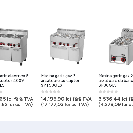
atit electrica 6
Masina gatit gaz 3
Masina gatit gaz 
 cuptor 400V
arzatoare cu cuptor
arzatoare de ban
LS
SPT93GLS
SP30GLS
5
0
out of 5
0
out of 5
,65
lei
14.195,90
lei
3.536,44
lei
fără TVA
fără TVA
f
7,62
lei
cu TVA)
(
17.177,03
lei
cu TVA)
(
4.279,09
lei
cu