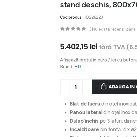
stand deschis, 800
Cod produs:
HD226223
( Nu există recenzii până
0
out of 5
5.402,15
lei
fără TVA (
6.
Afișează prețul în euro / lei cu buton
Brand:
HD
ADAUGA IN
Blat de lucru
din oțel inoxida
Panou lateral
din oțel inoxid
Dulap închis
pe 3 laturi, dim
Incalzitoare
din fontă, 4 x ø