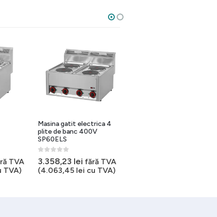
2
Masina gatit electrica 4
Masina gatit gaz 3
c
plite de banc 400V
arzatoare de banc
SP60ELS
SP90/3GLS
0
out of 5
0
out of 5
3.358,23
lei
6.838,98
lei
ără TVA
fără TVA
fără TVA
 TVA)
(
4.063,45
lei
cu TVA)
(
8.275,16
lei
cu TVA)