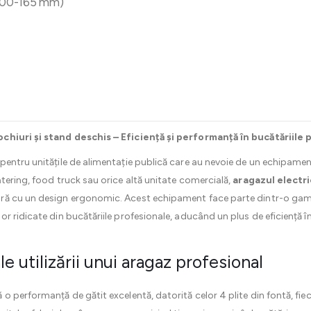
 (100-165 mm)
chiuri și stand deschis – Eficiență și performanță în bucătăriile
pentru unitățile de alimentație publică care au nevoie de un echipament d
tering, food truck sau orice altă unitate comercială,
aragazul electri
ră cu un design ergonomic. Acest echipament face parte dintr-o ga
r ridicate din bucătăriile profesionale, aducând un plus de eficiență î
le utilizării unui aragaz profesional
 o performanță de gătit excelentă, datorită celor 4 plite din fontă, fi