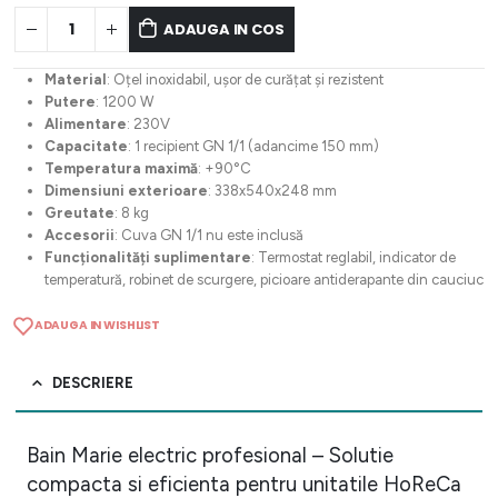
ADAUGA IN COS
Material
: Oțel inoxidabil, ușor de curățat și rezistent
Putere
: 1200 W
Alimentare
: 230V
Capacitate
: 1 recipient GN 1/1 (adancime 150 mm)
Temperatura maximă
: +90°C
Dimensiuni exterioare
: 338x540x248 mm
Greutate
: 8 kg
Accesorii
: Cuva GN 1/1 nu este inclusă
Funcționalități suplimentare
: Termostat reglabil, indicator de
temperatură, robinet de scurgere, picioare antiderapante din cauciuc
ADAUGA IN WISHLIST
DESCRIERE
Bain Marie electric profesional – Solutie
compacta si eficienta pentru unitatile HoReCa