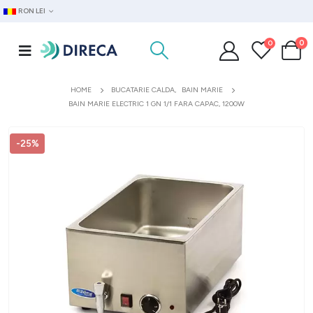
RON LEI
0
0
HOME
BUCATARIE CALDA
,
BAIN MARIE
BAIN MARIE ELECTRIC 1 GN 1/1 FARA CAPAC, 1200W
-25%