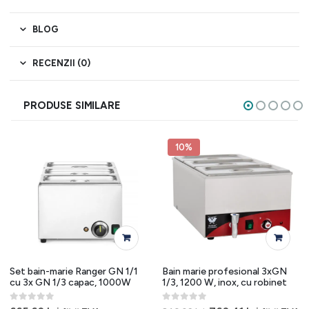
BLOG
RECENZII (0)
PRODUSE SIMILARE
10%
Set bain-marie Ranger GN 1/1
Bain marie profesional 3xGN
cu 3x GN 1/3 capac, 1000W
1/3, 1200 W, inox, cu robinet
0
out of 5
0
out of 5