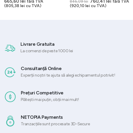
Prețul
Prețul
665,60
lei
760,41
lei
fără TVA
fără TVA
846,09
lei
inițial
curent
(
805,38
lei
cu TVA)
(
920,10
lei
cu TVA)
a
este:
 lei.
fost:
760,41 lei
846,09 lei.
Livrare Gratuita
La comenzi de peste 1000 lei
Consultanță Online
Experții noștri te ajuta să alegi echipamentul potrivit!
Prețuri Competitive
Plătești mai puțin, obții mai mult!
NETOPIA Payments
Tranzacțiile sunt procesate 3D-Secure