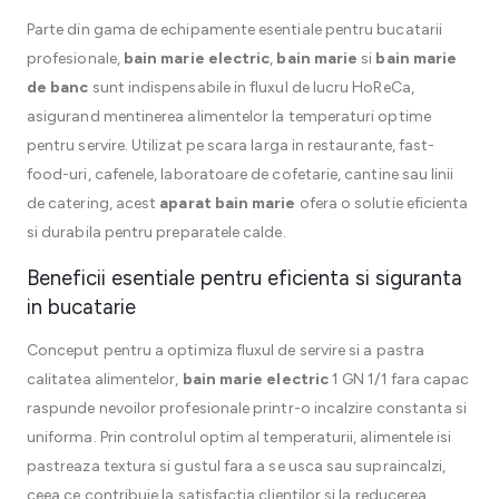
Parte din gama de echipamente esentiale pentru bucatarii
profesionale,
bain marie electric
,
bain marie
si
bain marie
de banc
sunt indispensabile in fluxul de lucru HoReCa,
asigurand mentinerea alimentelor la temperaturi optime
pentru servire. Utilizat pe scara larga in restaurante, fast-
food-uri, cafenele, laboratoare de cofetarie, cantine sau linii
de catering, acest
aparat bain marie
ofera o solutie eficienta
si durabila pentru preparatele calde.
Beneficii esentiale pentru eficienta si siguranta
in bucatarie
Conceput pentru a optimiza fluxul de servire si a pastra
calitatea alimentelor,
bain marie electric
1 GN 1/1 fara capac
raspunde nevoilor profesionale printr-o incalzire constanta si
uniforma. Prin controlul optim al temperaturii, alimentele isi
pastreaza textura si gustul fara a se usca sau supraincalzi,
ceea ce contribuie la satisfactia clientilor si la reducerea