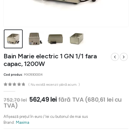
Bain Marie electric 1 GN 1/1 fara
capac, 1200W
Cod produs:
MX09300004
( Nu există recenzii până acum. )
0
out of 5
Prețul
Prețul
562,49
lei
fără TVA (
680,61
lei
cu
752,70
lei
inițial
curent
TVA)
a
este:
fost:
562,49 lei.
Afișează prețul în euro / lei cu butonul de mai sus
752,70 lei.
Brand:
Maxima