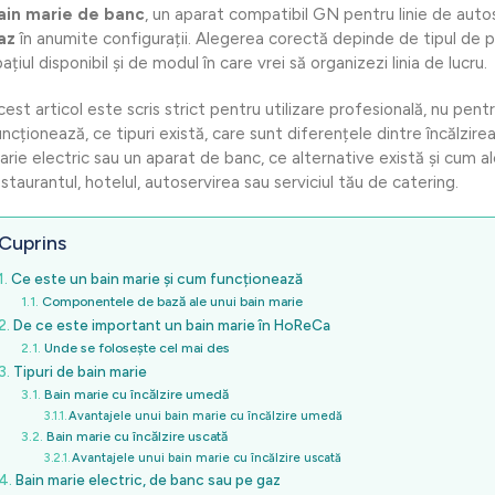
ain marie de banc
, un aparat compatibil GN pentru linie de auto
az
în anumite configurații. Alegerea corectă depinde de tipul de p
ațiul disponibil și de modul în care vrei să organizezi linia de lucru.
cest articol este scris strict pentru utilizare profesională, nu pent
uncționează, ce tipuri există, care sunt diferențele dintre încălzir
arie electric sau un aparat de banc, ce alternative există și cum a
staurantul, hotelul, autoservirea sau serviciul tău de catering.
Cuprins
Ce este un bain marie și cum funcționează
Componentele de bază ale unui bain marie
De ce este important un bain marie în HoReCa
Unde se folosește cel mai des
Tipuri de bain marie
Bain marie cu încălzire umedă
Avantajele unui bain marie cu încălzire umedă
Bain marie cu încălzire uscată
Avantajele unui bain marie cu încălzire uscată
Bain marie electric, de banc sau pe gaz