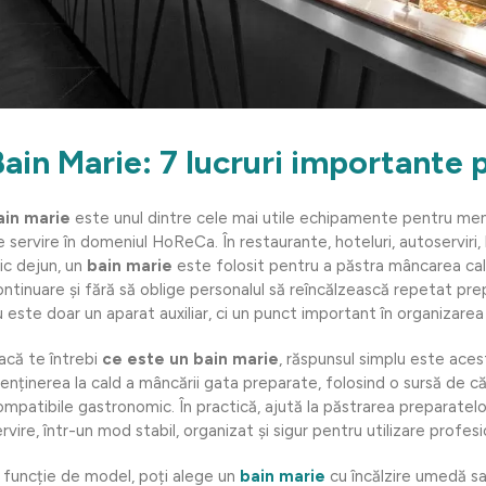
Bain Marie: 7 lucruri importante pe
ain marie
este unul dintre cele mai utile echipamente pentru men
 servire în domeniul HoReCa. În restaurante, hoteluri, autoserviri, li
ic dejun, un
bain marie
este folosit pentru a păstra mâncarea cal
ontinuare și fără să oblige personalul să reîncălzească repetat pr
 este doar un aparat auxiliar, ci un punct important în organizarea 
acă te întrebi
ce este un bain marie
, răspunsul simplu este aces
enținerea la cald a mâncării gata preparate, folosind o sursă de că
ompatibile gastronomic. În practică, ajută la păstrarea preparatel
rvire, într-un mod stabil, organizat și sigur pentru utilizare profesi
n funcție de model, poți alege un
bain marie
cu încălzire umedă s