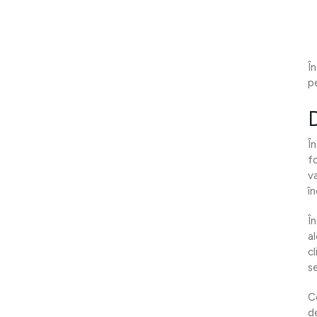
Î
p
Î
f
v
în
Î
a
cl
s
C
de