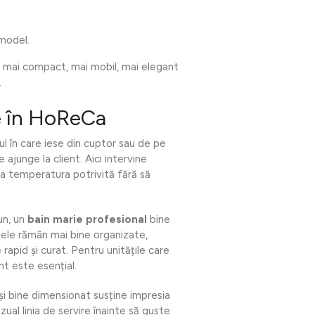
 model.
 mai compact, mai mobil, mai elegant
.
e în HoReCa
 în care iese din cuptor sau de pe
ajunge la client. Aici intervine
 la temperatura potrivită fără să
un, un
bain marie profesional
bine
tele rămân mai bine organizate,
 rapid și curat. Pentru unitățile care
t este esențial.
și bine dimensionat susține impresia
zual linia de servire înainte să guste