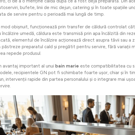
ero, ci de a o menține caldă după ce a fost deja preparată. Din ace
utoserviri, bufete, linii de mic dejun, catering și în toate spațiile
ata de servire pentru o perioadă mai lungă de timp.
n mod obișnuit, funcționează prin transfer de căldură controlat căt
 încălzire umedă, căldura este transmisă prin apa încălzită din rezer
scată, elementul de încălzire acționează direct asupra tăvii sau a 
ă păstreze preparatul cald și pregătit pentru servire, fără variații
rea repede produsul.
n avantaj important al unui
bain marie
este compatibilitatea cu s
odele, recipientele GN pot fi schimbate foarte ușor, chiar și în tim
n, intervenții rapide din partea personalului și o integrare mai ușoa
rvire.