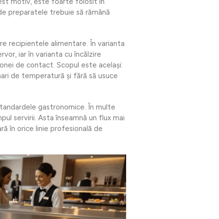
st motiv, este foarte folosit în
 unde preparatele trebuie să rămână
re recipientele alimentare. În varianta
vor, iar în varianta cu încălzire
zonei de contact. Scopul este același:
 mari de temperatură și fără să usuce
tandardele gastronomice. În multe
pul servirii. Asta înseamnă un flux mai
ră în orice linie profesională de