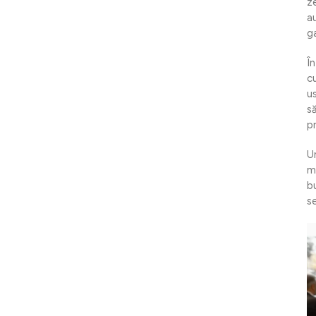
z
a
g
Î
cu
u
s
p
U
m
bu
se