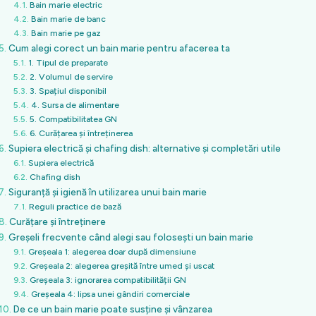
Bain marie electric
Bain marie de banc
Bain marie pe gaz
Cum alegi corect un bain marie pentru afacerea ta
1. Tipul de preparate
2. Volumul de servire
3. Spațiul disponibil
4. Sursa de alimentare
5. Compatibilitatea GN
6. Curățarea și întreținerea
Supiera electrică și chafing dish: alternative și completări utile
Supiera electrică
Chafing dish
Siguranță și igienă în utilizarea unui bain marie
Reguli practice de bază
Curățare și întreținere
Greșeli frecvente când alegi sau folosești un bain marie
Greșeala 1: alegerea doar după dimensiune
Greșeala 2: alegerea greșită între umed și uscat
Greșeala 3: ignorarea compatibilității GN
Greșeala 4: lipsa unei gândiri comerciale
De ce un bain marie poate susține și vânzarea