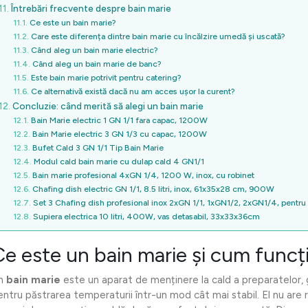
Întrebări frecvente despre bain marie
Ce este un bain marie?
Care este diferența dintre bain marie cu încălzire umedă și uscată?
Când aleg un bain marie electric?
Când aleg un bain marie de banc?
Este bain marie potrivit pentru catering?
Ce alternativă există dacă nu am acces ușor la curent?
Concluzie: când merită să alegi un bain marie
Bain Marie electric 1 GN 1/1 fara capac, 1200W
Bain Marie electric 3 GN 1/3 cu capac, 1200W
Bufet Cald 3 GN 1/1 Tip Bain Marie
Modul cald bain marie cu dulap cald 4 GN1/1
Bain marie profesional 4xGN 1/4, 1200 W, inox, cu robinet
Chafing dish electric GN 1/1, 8.5 litri, inox, 61x35x28 cm, 900W
Set 3 Chafing dish profesional inox 2xGN 1/1, 1xGN1/2, 2xGN1/4, pentru
Supiera electrica 10 litri, 400W, vas detasabil, 33x33x36cm
Ce este un bain marie și cum func
n
bain marie
este un aparat de menținere la cald a preparatelor, 
entru păstrarea temperaturii într-un mod cât mai stabil. El nu are r