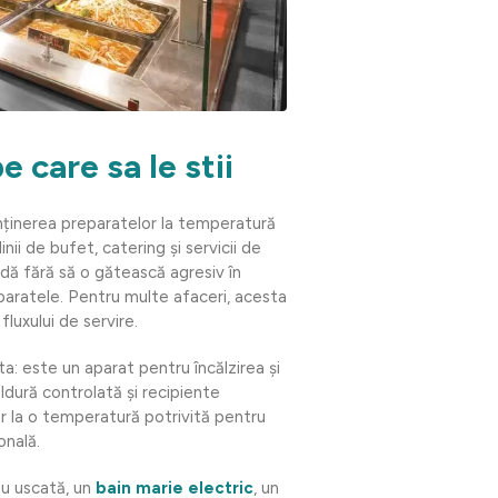
 care sa le stii
ținerea preparatelor la temperatură
nii de bufet, catering și servicii de
dă fără să o gătească agresiv în
eparatele. Pentru multe afaceri, acesta
fluxului de servire.
ta: este un aparat pentru încălzirea și
ldură controlată și recipiente
or la o temperatură potrivită pentru
onală.
au uscată, un
bain marie electric
, un