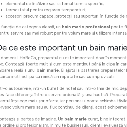
elementul de încălzire sau sistemul termic specific;
termostatul pentru reglarea temperaturii;
accesorii precum capace, protecții sau suporturi, în funcție de
n funcție de categoria aleasă, un
bain marie profesional
poate fi
entru servire sau mai robust pentru volum mare și utilizare intensă
De ce este important un bain mari
n domeniul HoReCa, preparatul nu este important doar în momentul
oc. Contează foarte mult și cum este menținut până în clipa în care 
aloarea reală a unui
bain marie
. El ajută la păstrarea preparatelor
carce inutil echipa cu reîncălziri repetate sau cu improvizații.
ntr-o autoservire, într-un bufet de hotel sau într-o linie de mic dej
les face diferența între o servire ordonată și una haotică. Prepara
ientul înțelege mai ușor oferta, iar personalul poate schimba tăvile
ervesc volum mare sau au flux continuu de clienți, acest echipamen
ontează și partea de imagine. Un
bain marie
curat, bine integrat 
 ordine și profesionalism. În multe businessuri, clienții evaluează vi