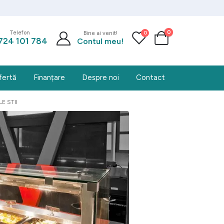
0
0
Telefon
Bine ai venit!
724 101 784
Contul meu!
fertă
Finanțare
Despre noi
Contact
E STII