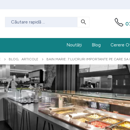
0
Noutăți
Blog
Cerere O
E
BLOG
,
ARTICOLE
BAIN MARIE: 7 LUCRURI IMPORTANTE PE CARE SA L