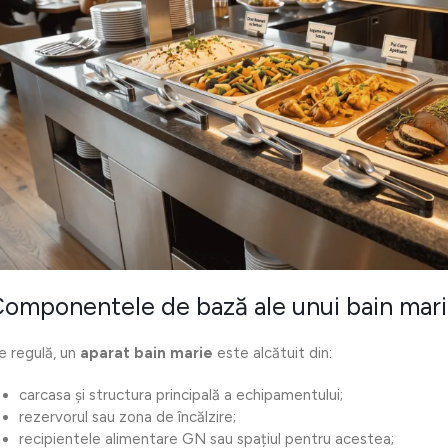
omponentele de bază ale unui bain mar
e regulă, un
aparat bain marie
este alcătuit din:
carcasa și structura principală a echipamentului;
rezervorul sau zona de încălzire;
recipientele alimentare GN sau spațiul pentru acestea;