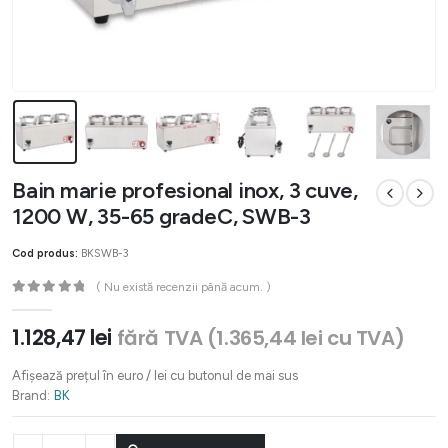
Bain marie profesional inox, 3 cuve,
1200 W, 35-65 gradeC, SWB-3
Cod produs:
BKSWB-3
( Nu există recenzii până acum. )
0
out of 5
1.128,47
lei
fără TVA (
1.365,44
lei
cu TVA)
Afișează prețul în euro / lei cu butonul de mai sus
Brand:
BK