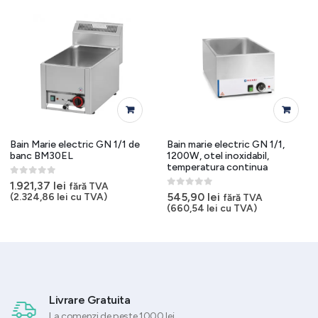
Bain Marie electric GN 1/1 de
Bain marie electric GN 1/1,
banc BM30EL
1200W, otel inoxidabil,
temperatura continua
0
out of 5
1.921,37
lei
fără TVA
0
out of 5
545,90
lei
(
2.324,86
lei
cu TVA)
fără TVA
(
660,54
lei
cu TVA)
 lei.
Livrare Gratuita
La comenzi de peste 1000 lei