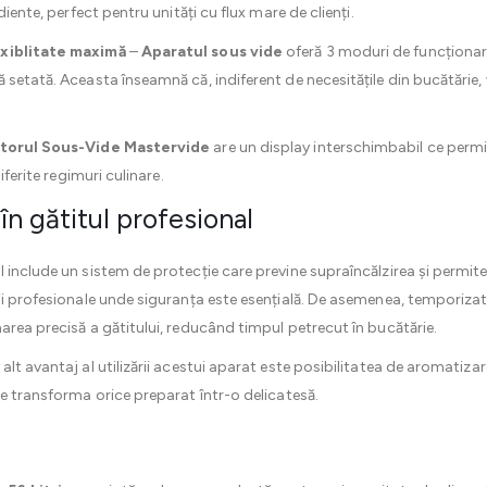
diente, perfect pentru unități cu flux mare de clienți.
exiblitate maximă
–
Aparatul sous vide
oferă 3 moduri de funcționar
setată. Aceasta înseamnă că, indiferent de necesitățile din bucătărie, v
atorul Sous-Vide Mastervide
are un display interschimbabil ce permit
iferite regimuri culinare.
 în gătitul profesional
 include un sistem de protecție care previne supraîncălzirea și permite u
i profesionale unde siguranța este esențială. De asemenea, temporizator
area precisă a gătitului, reducând timpul petrecut în bucătărie.
alt avantaj al utilizării acestui aparat este posibilitatea de aromatizar
te transforma orice preparat într-o delicatesă.