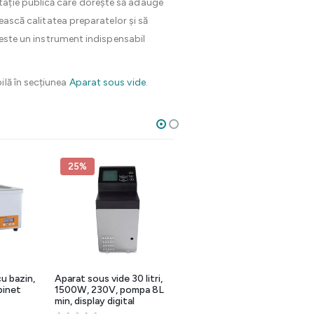
ntație publică care dorește să adauge
țească calitatea preparatelor și să
, este un instrument indispensabil
ilă în secțiunea
Aparat sous vide
.
25%
u bazin,
Aparat sous vide 30 litri,
Masina de vidat cu camera
binet
1500W, 230V, pompa 8L
si de gatit sous vide
min, display digital