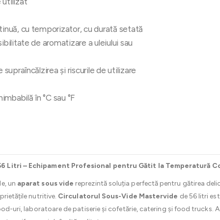
utilizat
inuă, cu temporizator, cu durată setată
ibilitate de aromatizare a uleiului sau
 supraîncălzirea și riscurile de utilizare
imbabilă în °C sau °F
6 Litri – Echipament Profesional pentru Gătit la Temperatură C
le, un
aparat sous vide
reprezintă soluția perfectă pentru gătirea delic
rietățile nutritive.
Circulatorul Sous-Vide Mastervide
de 56 litri es
ood-uri, laboratoare de patiserie și cofetărie, catering și food trucks. 