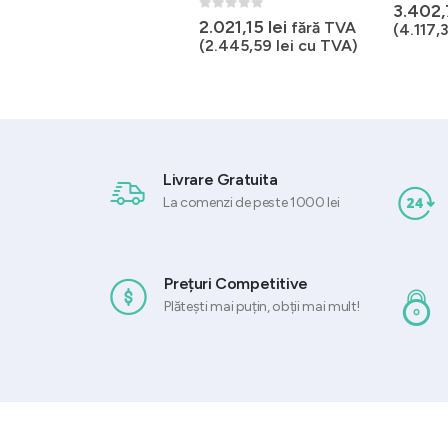
0
out of 
3.402
0
out of 5
0
out of 5
Prețul
2.021,15
lei
fără TVA
2.339,34
lei
(
4.117,
inițial
Prețul
1.754,30
lei
fără TVA
(
2.445,59
lei
cu TVA)
a
curent
(
2.122,70
lei
cu TVA)
fost:
este:
2.339,34 lei.
1.754,30 lei.
Livrare Gratuita
La comenzi de peste 1000 lei
Prețuri Competitive
Plătești mai puțin, obții mai mult!