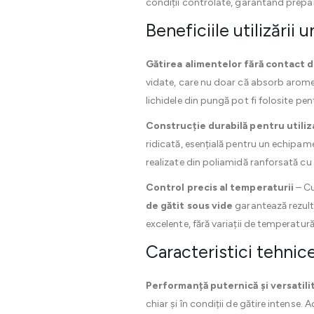
condiții controlate, garantând prepara
Beneficiile utilizării
Gătirea alimentelor fără contact d
vidate, care nu doar că absorb aromel
lichidele din pungă pot fi folosite pen
Construcție durabilă pentru utiliz
ridicată, esențială pentru un echipam
realizate din poliamidă ranforsată cu f
Control precis al temperaturii
– Cu
de gătit sous vide
garantează rezulta
excelente, fără variații de temperatu
Caracteristici tehnic
Performanță puternică și versatili
chiar și în condiții de gătire intense.