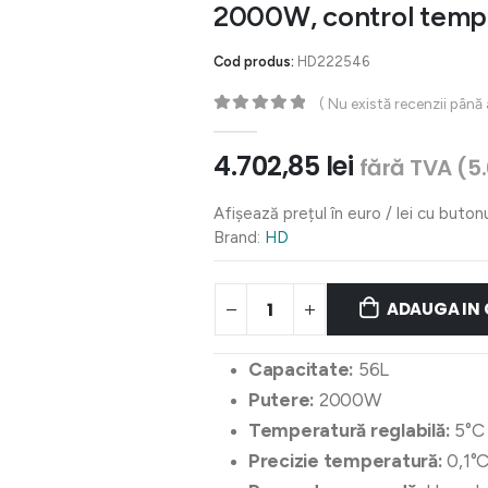
2000W, control tempe
Cod produs:
HD222546
( Nu există recenzii până
0
out of 5
4.702,85
lei
fără TVA (
5
Afișează prețul în euro / lei cu buton
Brand:
HD
ADAUGA IN
Capacitate:
56L
Putere:
2000W
Temperatură reglabilă:
5°C 
Precizie temperatură:
0,1°