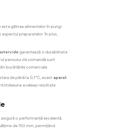
e
este gătirea alimentelor în pungi
 aspectul preparatelor. În plus,
astervide
garantează o durabilitate
nerul panoului de comandă sunt
 din bucătăriile comerciale.
setare de până la 0,1°C, acest
aparat
 întotdeauna aceleași rezultate
de
asigură o performanță excelentă,
o înălțime de 150 mm, permițând