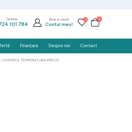
0
0
Telefon
Bine ai venit!
724 101 784
Contul meu!
fertă
Finanțare
Despre noi
Contact
W, CONTROL TEMPERATURA PRECIS