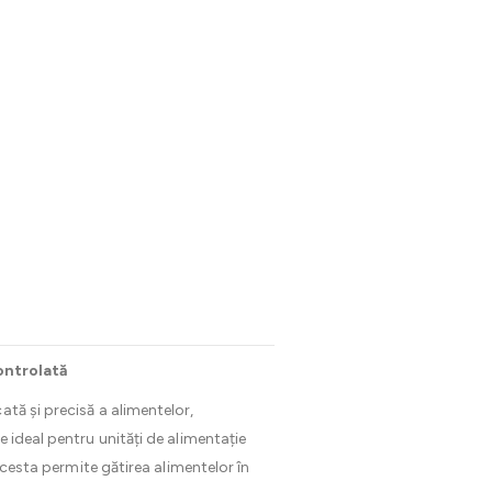
ontrolată
ată și precisă a alimentelor,
te ideal pentru unități de alimentație
Acesta permite gătirea alimentelor în