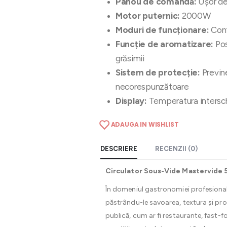
Panou de comandă:
Ușor de 
Motor puternic:
2000W
Moduri de funcționare:
Cont
Funcție de aromatizare:
Pos
grăsimii
Sistem de protecție:
Previne
necorespunzătoare
Display:
Temperatura intersch
ADAUGA IN WISHLIST
DESCRIERE
RECENZII (0)
Circulator Sous-Vide Mastervide 5
În domeniul gastronomiei profesiona
păstrându-le savoarea, textura și prop
publică, cum ar fi restaurante, fast-f