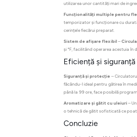
utilizarea unor cantități mari de ingre
Funcționalități multiple pentru fl
temporizator și funcționare cu durată 
cerințele fiecărui preparat.
Sistem de afișare flexibil
–
Circul
și °F, facilitând operarea acestuia în d
Eficiență și siguranță
Siguranță și protecție
– Circulatorul
făcându-l ideal pentru gătirea în medi
până la 99 ore, face posibilă program
Aromatizare și gătit cu uleiuri
– Un 
o tehnică de gătit sofisticată ce poa
Concluzie