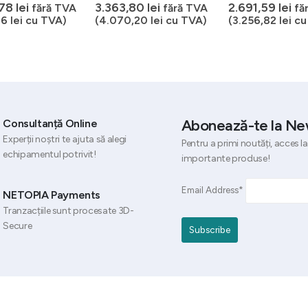
5
0
out of 5
0
out of 5
,78
lei
3.363,80
lei
2.691,59
lei
fără TVA
fără TVA
fă
36
lei
cu TVA)
(
4.070,20
lei
cu TVA)
(
3.256,82
lei
cu
Abonează-te la Ne
Consultanță Online
Experții noștri te ajuta să alegi
Pentru a primi noutăți, acces la
echipamentul potrivit!
importante produse!
Email Address*
NETOPIA Payments
Tranzacțiile sunt procesate 3D-
Secure