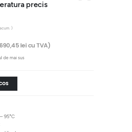
ratura precis
 acum. )
.690,45
lei
cu TVA)
ul de mai sus
 COS
– 95°C
C