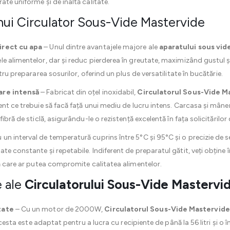
te uniforme și de înaltă calitate.
 unui Circulator Sous-Vide Mastervide
irect cu apa
– Unul dintre avantajele majore ale
aparatului sous vid
e alimentelor, dar și reduc pierderea în greutate, maximizând gustul și
tru prepararea sosurilor, oferind un plus de versatilitate în bucătărie.
are intensă
– Fabricat din oțel inoxidabil,
Circulatorul Sous-Vide M
ent ce trebuie să facă față unui mediu de lucru intens. Carcasa și mâ
ibră de sticlă, asigurându-le o rezistență excelentă în fața solicitărilor
 un interval de temperatură cuprins între 5°C și 95°C și o precizie de 
te constante și repetabile. Indiferent de preparatul gătit, veți obține
ră care ar putea compromite calitatea alimentelor.
e ale
Circulatorului Sous-Vide Mastervi
tate
– Cu un motor de 2000W,
Circulatorul Sous-Vide Mastervide
 Acesta este adaptat pentru a lucra cu recipiente de până la 56 litri și 