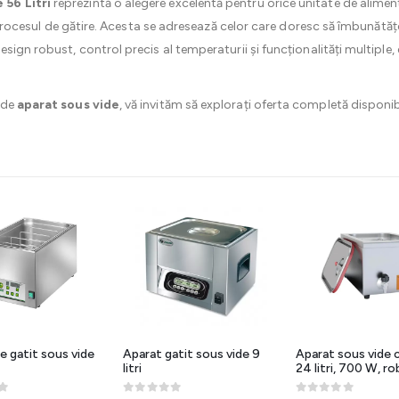
 56 Litri
reprezintă o alegere excelentă pentru orice unitate de alime
în procesul de gătire. Acesta se adresează celor care doresc să îmbunătă
sign robust, control precis al temperaturii și funcționalități multiple
 de
aparat sous vide
, vă invităm să explorați oferta completă disponib
e gatit sous vide
Aparat gatit sous vide 9
Aparat sous vide c
litri
24 litri, 700 W, ro