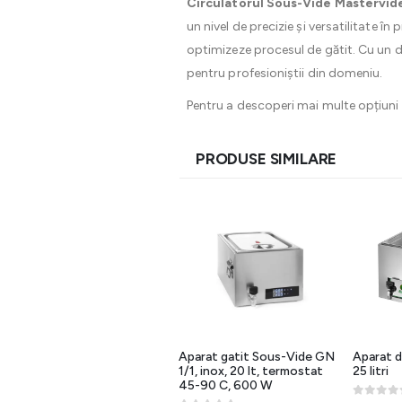
Circulatorul Sous-Vide Mastervide
un nivel de precizie și versatilitate 
optimizeze procesul de gătit. Cu un de
pentru profesioniștii din domeniu.
Pentru a descoperi mai multe opțiuni
PRODUSE SIMILARE
25%
Aparat sous vide 12.5 litri,
Aparat gatit Sous-Vide GN
Aparat d
620W, 230V, display digital,
1/1, inox, 20 lt, termostat
25 litri
timer
45-90 C, 600 W