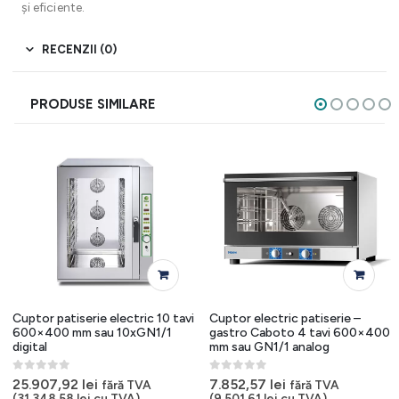
și eficiente.
RECENZII (0)
PRODUSE SIMILARE
Cuptor patiserie electric 10 tavi
Cuptor electric patiserie –
600×400 mm sau 10xGN1/1
gastro Caboto 4 tavi 600×400
digital
mm sau GN1/1 analog
0
out of 5
0
out of 5
25.907,92
lei
7.852,57
lei
fără TVA
fără TVA
(
31.348,58
lei
cu TVA)
(
9.501,61
lei
cu TVA)