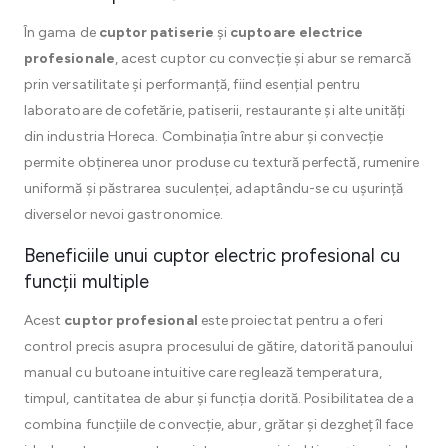
În gama de
cuptor patiserie
și
cuptoare electrice
profesionale
, acest cuptor cu convecție și abur se remarcă
prin versatilitate și performanță, fiind esențial pentru
laboratoare de cofetărie, patiserii, restaurante și alte unități
din industria Horeca. Combinația între abur și convecție
permite obținerea unor produse cu textură perfectă, rumenire
uniformă și păstrarea suculenței, adaptându-se cu ușurință
diverselor nevoi gastronomice.
Beneficiile unui cuptor electric profesional cu
funcții multiple
Acest
cuptor profesional
este proiectat pentru a oferi
control precis asupra procesului de gătire, datorită panoului
manual cu butoane intuitive care reglează temperatura,
timpul, cantitatea de abur și funcția dorită. Posibilitatea de a
combina funcțiile de convecție, abur, grătar și dezgheț îl face