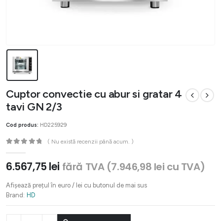
Cuptor convectie cu abur si gratar 4
tavi GN 2/3
Cod produs:
HD225929
( Nu există recenzii până acum. )
0
out of 5
6.567,75
lei
fără TVA (
7.946,98
lei
cu TVA)
Afișează prețul în euro / lei cu butonul de mai sus
Brand:
HD