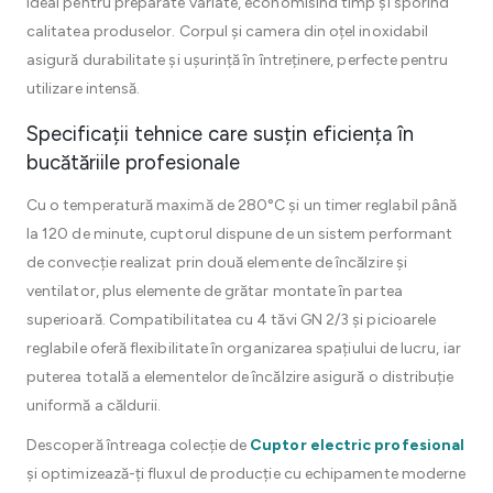
ideal pentru preparate variate, economisind timp și sporind
calitatea produselor. Corpul și camera din oțel inoxidabil
asigură durabilitate și ușurință în întreținere, perfecte pentru
utilizare intensă.
Specificații tehnice care susțin eficiența în
bucătăriile profesionale
Cu o temperatură maximă de 280°C și un timer reglabil până
la 120 de minute, cuptorul dispune de un sistem performant
de convecție realizat prin două elemente de încălzire și
ventilator, plus elemente de grătar montate în partea
superioară. Compatibilitatea cu 4 tăvi GN 2/3 și picioarele
reglabile oferă flexibilitate în organizarea spațiului de lucru, iar
puterea totală a elementelor de încălzire asigură o distribuție
uniformă a căldurii.
Descoperă întreaga colecție de
Cuptor electric profesional
și optimizează-ți fluxul de producție cu echipamente moderne