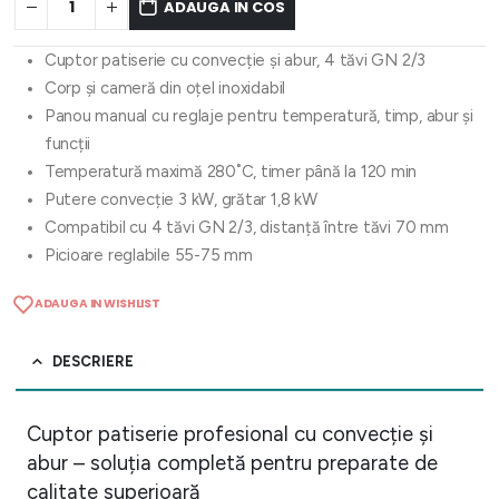
ADAUGA IN COS
Cuptor patiserie cu convecție și abur, 4 tăvi GN 2/3
Corp și cameră din oțel inoxidabil
Panou manual cu reglaje pentru temperatură, timp, abur și
funcții
Temperatură maximă 280˚C, timer până la 120 min
Putere convecție 3 kW, grătar 1,8 kW
Compatibil cu 4 tăvi GN 2/3, distanță între tăvi 70 mm
Picioare reglabile 55-75 mm
ADAUGA IN WISHLIST
DESCRIERE
Cuptor patiserie profesional cu convecție și
abur – soluția completă pentru preparate de
calitate superioară