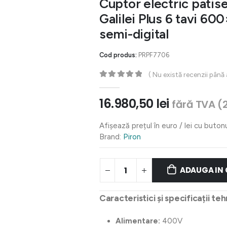
Cuptor electric patis
Galilei Plus 6 tavi 
semi-digital
Cod produs:
PRPF7706
( Nu există recenzii până
0
out of 5
16.980,50
lei
fără TVA (
Afișează prețul în euro / lei cu buton
Brand:
Piron
ADAUGA IN
Caracteristici și specificații teh
Alimentare:
400V