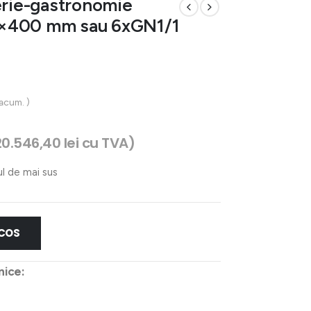
erie-gastronomie
600×400 mm sau 6xGN1/1
 acum. )
20.546,40
lei
cu TVA)
ul de mai sus
 COS
nice: