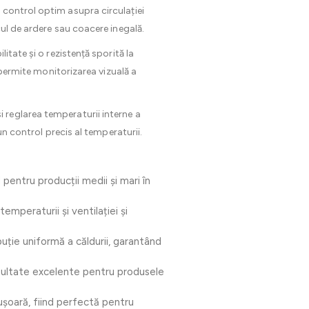
control optim asupra circulației
cul de ardere sau coacere inegală.
ilitate și o rezistență sporită la
ermite monitorizarea vizuală a
i reglarea temperaturii interne a
un control precis al temperaturii.
entru producții medii și mari în
emperaturii și ventilației și
uție uniformă a căldurii, garantând
ezultate excelente pentru produsele
 ușoară, fiind perfectă pentru