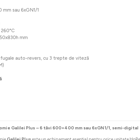
0 mm sau 6xGN1/1
l
 260°C
50x830h mm
ifugale auto-revers, cu 3 trepte de viteză
M)
ă
omie Galilei Plus – 6 tăvi 600×400 mm sau 6xGN1/1, semi-digital
omie
Galilei Plus
este un echipament esențial pentru orice unitate HoRe