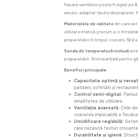
Fiecare ventilator poate fi reglat pe
3
aerului, adaptat tipului de preparat.
Materialele de calitate
din care est
utilizare intensă, precum și o întreține
preparatelor în timpul coacerii, fără 
Sonda de temperatură inclusă
este
preparatelor, fiind esențială pentru g
Beneficii principale:
Capacitate optimă și versati
patiserii, cofetării și restauran
Control semi-digital:
Panoul 
simplitatea de utilizare.
Ventilație avansată:
Cele dou
coacerea impecabilă a fiecărui
Umidificare reglabilă:
Sistem
care necesită texturi crocante 
Durabilitate și igienă:
Structu