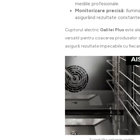
mediile profesionale.
Monitorizare precisă:
Ilumina
asigurând rezultate constante 
Cuptorul electric
Galilei Plus
este al
versatil pentru coacerea produselor d
asigură rezultate impecabile cu fiecare
Suport tăvi patiserie-gastro