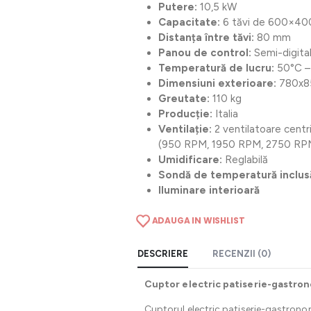
Putere:
10,5 kW
Capacitate:
6 tăvi de 600×40
Distanța între tăvi:
80 mm
Panou de control:
Semi-digita
Temperatură de lucru:
50°C –
Dimensiuni exterioare:
780x8
Greutate:
110 kg
Producție:
Italia
Ventilație:
2 ventilatoare centr
(950 RPM, 1950 RPM, 2750 RP
Umidificare:
Reglabilă
Sondă de temperatură inclus
Iluminare interioară
ADAUGA IN WISHLIST
DESCRIERE
RECENZII (0)
Cuptor electric patiserie-gastron
Cuptorul electric patiserie-gastron