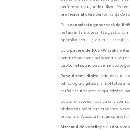
performant și ușor de utilizat. Proiect
profesional
oferă performanță de top,
Cu o
capacitate generoasă de 6 t
restaurante și alte unități gastronom
optimă a aerului și aburului, esenția
Cu o
putere de 10,5 kW
și alimentar
pentru coacerea unui spectru larg de 
cuptor electric patiserie
poate gest
Panoul semi-digital
asigură o utiliza
tehnologia digitală și simplitatea an
astfel riscul de erori și optimizând pe
Cuptorul este echipat cu un sistem 
obținerea unei cruste crocante la exter
preparate. Această funcție sporește fle
Sistemul de ventilație
cu
două ven