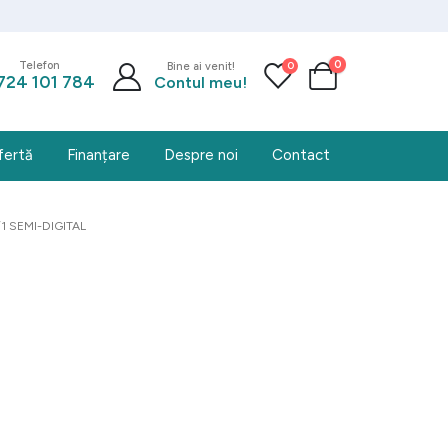
0
0
Telefon
Bine ai venit!
724 101 784
Contul meu!
fertă
Finanțare
Despre noi
Contact
 SEMI-DIGITAL