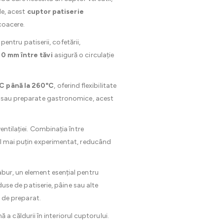
le, acest
cuptor patiserie
 coacere.
pentru patiserii, cofetării,
80 mm între tăvi
asigură o circulație
C până la 260°C
, oferind flexibilitate
ie sau preparate gastronomice, acest
entilației. Combinația între
lul mai puțin experimentat, reducând
 abur, un element esențial pentru
duse de patiserie, pâine sau alte
l de preparat.
 a căldurii în interiorul cuptorului.