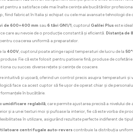
at pentru a satisface cele mai înalte cerințe ale bucătăriilor profesiona
 fiind fabricat în Italia și echipat cu cele mai avansate tehnologii de
ăvi de 600×400 mm
sau
6 tăvi GN1/1
, cuptorul
Galilei Plus
este ideal 
ice care au nevoie de o producție constantă și eficientă.
Distanța de 
lă pentru coacerea uniformă a preparatelor.
e la
400V
, cuptorul poate atinge rapid temperaturi de lucru de la
50°
produse. Fie că este folosit pentru patiserie fină, produse de cofetăr
iona cu succes diverse rețete și cerințe de coacere.
re intuitivă și ușoară, oferind un control precis asupra temperaturii și v
alogică face ca acest cuptor să fie ușor de operat chiar și de persona
rformanțele în bucătărie.
de
umidificare reglabilă
, care permite ajustarea precisă a nivelului de
ior și a unei texturi moi și pufoase la interior, fie că este vorba de pro
xibilitatea în utilizare, asigurând rezultate perfecte indiferent de tipu
tilatoare centrifugale auto-revers
contribuie la distribuția uniformă