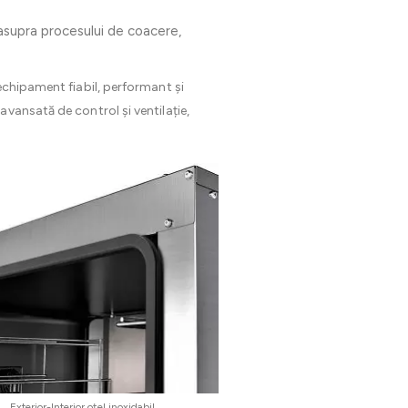
asupra procesului de coacere,
echipament fiabil, performant și
vansată de control și ventilație,
Exterior-Interior oțel inoxidabil