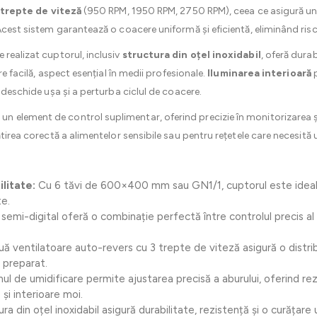
 trepte de viteză
(950 RPM, 1950 RPM, 2750 RPM), ceea ce asigură un 
 Acest sistem garantează o coacere uniformă și eficientă, eliminând ris
e realizat cuptorul, inclusiv
structura din oțel inoxidabil
, oferă durab
re facilă, aspect esențial în medii profesionale.
Iluminarea interioară
p
a deschide ușa și a perturba ciclul de coacere.
 un element de control suplimentar, oferind precizie în monitorizarea ș
ătirea corectă a alimentelor sensibile sau pentru rețetele care necesită 
litate:
Cu 6 tăvi de 600×400 mm sau GN1/1, cuptorul este ideal p
te.
semi-digital oferă o combinație perfectă între controlul precis al t
ă ventilatoare auto-revers cu 3 trepte de viteză asigură o distrib
 preparat.
ul de umidificare permite ajustarea precisă a aburului, oferind r
și interioare moi.
ra din oțel inoxidabil asigură durabilitate, rezistență și o curățare