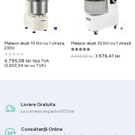
Acest produs are mai multe variații. Opțiunile pot fi alese în pagina produsului.
Malaxor aluat 10 litri cu 1 viteza,
Malaxor aluat 22 litri cu 1 viteză
230V
5.00
out of 5
Prețul
Prețul
3.976,41
lei
4.466,50
lei
inițial
curen
0
out of 5
4.795,08
lei
fără TVA
a
este:
(
5.802,04
lei
cu TVA)
fost:
3.976,4
4.466,50 lei.
Livrare Gratuita
La comenzi de peste 1000 lei
Consultanță Online