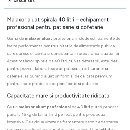
DESCRIERE
Malaxor aluat spirala 40 litri – echipament
profesional pentru patiserie si cofetarie
Gama de
malaxor aluat
profesional include echipamente de
inalta performanta pentru unitatile de alimentatie publica
care doresc eficienta si consistenta in prepararea aluaturilor.
Acest malaxor spirala de 40 litri, cu vas detasabil, este ideal
pentru pizzerii, laboratoare de patiserie, restaurante si
cafenele, asigurand aluat uniform si de calitate premium
pentru toate produsele de panificatie si patiserie.
Capacitate mare si productivitate ridicata
Cu un
malaxor aluat profesional
de 40 litri puteti procesa
pana la 16 kg de faina, fiind perfect pentru productia
intensiva. Cele doua viteze de framantare permit adaptarea
procesului in functie de tipul de aluat, oferind flexibilitate si