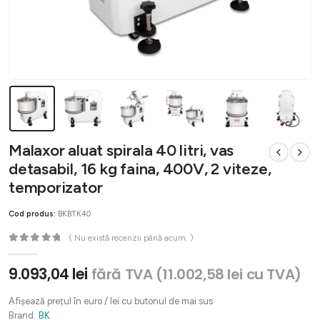
Malaxor aluat spirala 40 litri, vas
detasabil, 16 kg faina, 400V, 2 viteze,
temporizator
Cod produs:
BKBTK40
( Nu există recenzii până acum. )
0
out of 5
9.093,04
lei
fără TVA (
11.002,58
lei
cu TVA)
Afișează prețul în euro / lei cu butonul de mai sus
Brand:
BK