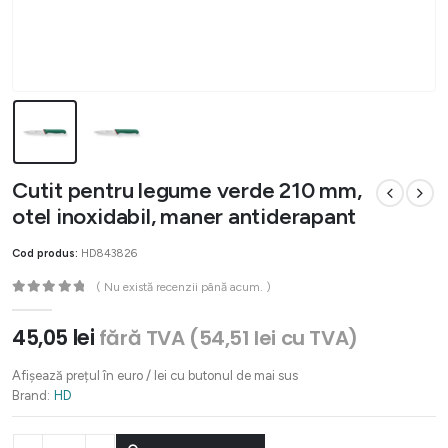
Cutit pentru legume verde 210 mm,
otel inoxidabil, maner antiderapant
Cod produs:
HD843826
( Nu există recenzii până acum. )
0
out of 5
45,05
lei
fără TVA (
54,51
lei
cu TVA)
Afișează prețul în euro / lei cu butonul de mai sus
Brand:
HD