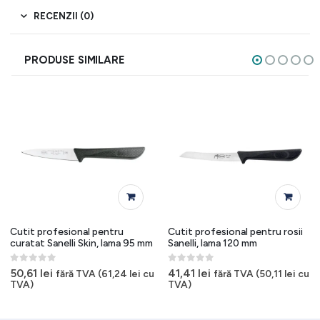
RECENZII (0)
PRODUSE SIMILARE
Cutit profesional pentru
Cutit profesional pentru rosii
curatat Sanelli Skin, lama 95 mm
Sanelli, lama 120 mm
0
out of 5
0
out of 5
50,61
lei
41,41
lei
fără TVA (
61,24
lei
cu
fără TVA (
50,11
lei
cu
TVA)
TVA)