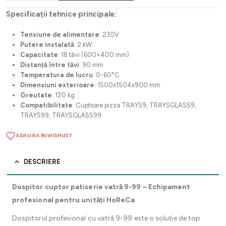
Specificații tehnice principale:
Tensiune de alimentare
: 230V
Putere instalată
: 2 kW
Capacitate
: 18 tăvi (600×400 mm)
Distanță între tăvi
: 90 mm
Temperatura de lucru
: 0-60°C
Dimensiuni exterioare
: 1500x1504x900 mm
Greutate
: 120 kg
Compatibilitate
: Cuptoare pizza TRAYS9, TRAYSGLASS9,
TRAYS99, TRAYSGLASS99
ADAUGA IN WISHLIST
DESCRIERE
Dospitor cuptor patiserie vatră 9-99 – Echipament
profesional pentru unități HoReCa
Dospitorul profesional cu vatră 9-99 este o soluție de top