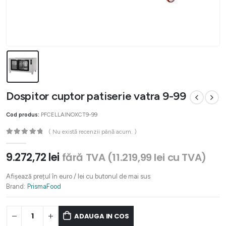
Dospitor cuptor patiserie vatra 9-99
Cod produs:
PFCELLAINOXCT9-99
( Nu există recenzii până acum. )
0
out of 5
9.272,72
lei
fără TVA (
11.219,99
lei
cu TVA)
Afișează prețul în euro / lei cu butonul de mai sus
Brand:
PrismaFood
ADAUGA IN COS