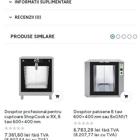
INFORMATII SUPLIMENTARE
RECENZII (0)
PRODUSE SIMILARE
Dospitor profesional pentru
Dospitor patiserie 8 tavi
cuptoare ShopCook si RX, 8
600×400 mm sau 8xGN1/1
tavi 600×400 mm
0
out of 5
6.783,28
lei
fără TVA
0
out of 5
7.361,60
lei
(
8.207,77
lei
cu TVA)
fără TVA
(
8.907,54
lei
cu TVA)