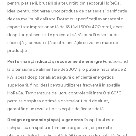
pentru patiserii, brutării și alte unități din sectorul HoReCa,
ideal pentru obținerea unor produse de patiserie și panificație
de cea mai bună calitate. Dotat cu specificații avansate și o
capacitate impresionantă de 18 tăvi (600×400 mm), acest
dospitor patiserie este proiectat să răspundă nevoilor de
eficiență și consistență pentru unitățile cu volum mare de
producție.
Performanță ridicată și economie de energie
Funcționând
la o tensiune de alimentare de 230V și o putere instalată de 2
kW, acest dospitor aluat asigură o eficiență energetică
superioară, fiind ideal pentru utilizarea frecventă în spațiile
HoReCa. Temperatura de lucru controlabilă între 0 și 60°C
permite dospirea optimă a diverselor tipuri de aluat,
garantând un rezultat de excepție de fiecare dată.
Design ergonomic și spațiu generos
Dospitorul este
echipat cu un spațiu intern bine organizat, ce permite
plasarea tăvilor la o distanță de 90 mm una de cealaltă. Acest