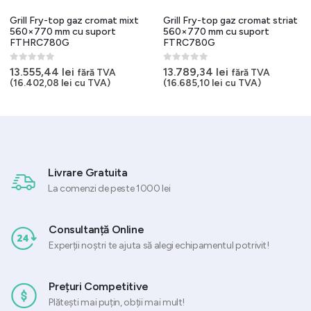
Grill Fry-top gaz cromat mixt
Grill Fry-top gaz cromat striat
560×770 mm cu suport
560×770 mm cu suport
FTHRC780G
FTRC780G
0
out of 5
0
out of 5
13.555,44
lei
13.789,34
lei
fără TVA
fără TVA
(
16.402,08
lei
cu TVA)
(
16.685,10
lei
cu TVA)
Livrare Gratuita
La comenzi de peste 1000 lei
Consultanță Online
Experții noștri te ajuta să alegi echipamentul potrivit!
Prețuri Competitive
Plătești mai puțin, obții mai mult!