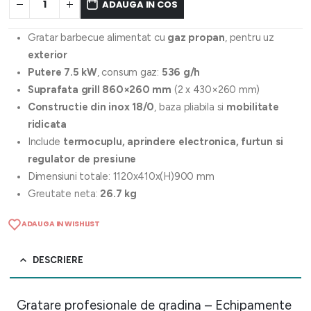
ADAUGA IN COS
Gratar barbecue alimentat cu
gaz propan
, pentru uz
exterior
Putere 7.5 kW
, consum gaz:
536 g/h
Suprafata grill 860×260 mm
(2 x 430×260 mm)
Constructie din inox 18/0
, baza pliabila si
mobilitate
ridicata
Include
termocuplu, aprindere electronica, furtun si
regulator de presiune
Dimensiuni totale: 1120x410x(H)900 mm
Greutate neta:
26.7 kg
ADAUGA IN WISHLIST
DESCRIERE
Gratare profesionale de gradina – Echipamente