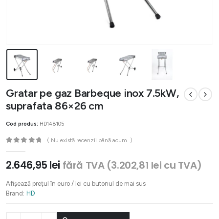
Gratar pe gaz Barbeque inox 7.5kW,
suprafata 86×26 cm
Cod produs:
HD148105
( Nu există recenzii până acum. )
0
out of 5
2.646,95
lei
fără TVA (
3.202,81
lei
cu TVA)
Afișează prețul în euro / lei cu butonul de mai sus
Brand:
HD