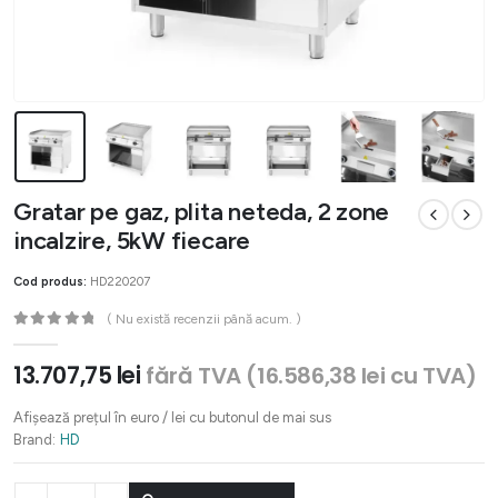
Gratar pe gaz, plita neteda, 2 zone
incalzire, 5kW fiecare
Cod produs:
HD220207
( Nu există recenzii până acum. )
0
out of 5
13.707,75
lei
fără TVA (
16.586,38
lei
cu TVA)
Afișează prețul în euro / lei cu butonul de mai sus
Brand:
HD