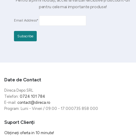
Pentru a primi noutăți, acces la vânzări exclusive și discount-uri
pentru cele mai importante produse!
Email Address*
Date de Contact
Direca Depo SRL
Telefon:
0724 101 784
E-mail:
contact@direca.ro
Program: Luni - Vineri / 09:00 - 17:000735 858 000
Suport Clienți
Obțineți oferta in 10 minute!