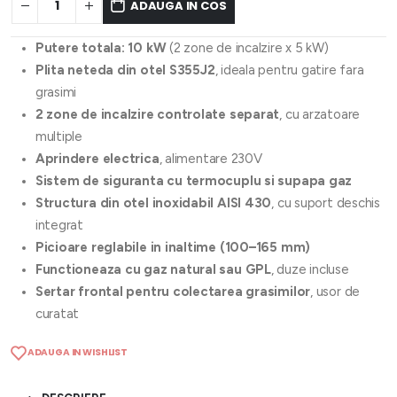
ADAUGA IN COS
Putere totala: 10 kW
(2 zone de incalzire x 5 kW)
Plita neteda din otel S355J2
, ideala pentru gatire fara
grasimi
2 zone de incalzire controlate separat
, cu arzatoare
multiple
Aprindere electrica
, alimentare 230V
Sistem de siguranta cu termocuplu si supapa gaz
Structura din otel inoxidabil AISI 430
, cu suport deschis
integrat
Picioare reglabile in inaltime (100–165 mm)
Functioneaza cu gaz natural sau GPL
, duze incluse
Sertar frontal pentru colectarea grasimilor
, usor de
curatat
ADAUGA IN WISHLIST