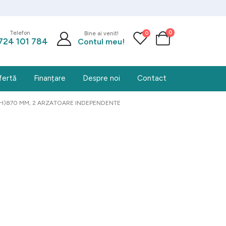
0
0
Telefon
Bine ai venit!
724 101 784
Contul meu!
fertă
Finanțare
Despre noi
Contact
(H)870 MM, 2 ARZATOARE INDEPENDENTE