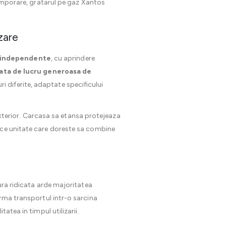
temporare, gratarul pe gaz Xantos
izare
 independente
, cu aprindere
ata de lucru generoasa de
i diferite, adaptate specificului
l exterior. Carcasa sa etansa protejeaza
rice unitate care doreste sa combine
ura ridicata arde majoritatea
ma transportul intr-o sarcina
atea in timpul utilizarii.