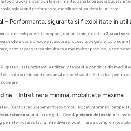
 la food trucks si standuri la evenimente, pana la terase si bucatarii 
tensiv, asigurand performanta, mobilitate si usurinta in utilizare.
 – Performanta, siguranta si flexibilitate in util
os
este un echipament compact, dar puternic, dotat cu
2 arzatoare
eea ce ofera control excelent asupra procesului de gatire. Cu o
supraf
tare, permite pregatirea simultana a mai multor produse, la temperatur
30
, gratarul este rezistent la utilizari intense si la conditiile din mediu
el eficienta si reducand consumul de combustibil. Este ideal pentru o
in operare.
adina – Intretinere minima, mobilitate maxima
ratarul Xantos reduce semnificativ timpul alocat intretinerii: temperat
tocuratarea
suprafetei de gatit. Cele
4 picioare detasabile
transfor
 permite mutarea facila intre diverse locatii, fara a compromite stabilit