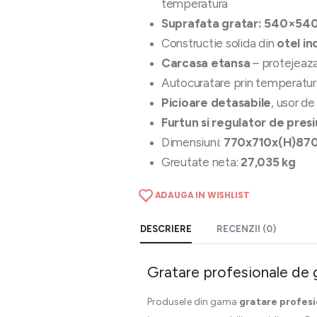
temperatura
Suprafata gratar: 540×5
Constructie solida din
otel in
Carcasa etansa
– protejeaza
Autocuratare prin temperatura
Picioare detasabile
, usor de
Furtun si regulator de presi
Dimensiuni:
770x710x(H)87
Greutate neta:
27,035 kg
ADAUGA IN WISHLIST
DESCRIERE
RECENZII (0)
Gratare profesionale de g
Produsele din gama
gratare profesi