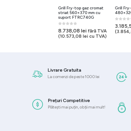
Grill Fry-top gaz cromat
Grill Fry-top gaz striat
Grill Fr
striat 560×370 mm cu
480×320 mm FTR30GL
neted 5
suport FTRC740G
banc F
0
out of 5
3.185,58
lei
fără TVA
0
out of 5
0
out of 
8.738,08
lei
7.379,
fără TVA
(
3.854,56
lei
cu TVA)
(
10.573,08
lei
cu TVA)
(
8.928
Livrare Gratuita
La comenzi de peste 1000 lei
Prețuri Competitive
Plătești mai puțin, obții mai mult!