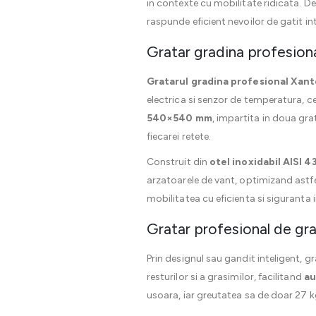
in contexte cu mobilitate ridicata. De
raspunde eficient nevoilor de gatit in
Gratar gradina profesional
Gratarul gradina profesional Xant
electrica si senzor de temperatura, c
540×540 mm
, impartita in doua gra
fiecarei retete.
Construit din
otel inoxidabil AISI 4
arzatoarele de vant, optimizand astf
mobilitatea cu eficienta si siguranta 
Gratar profesional de gr
Prin designul sau gandit inteligent, g
resturilor si a grasimilor, facilitand
au
usoara, iar greutatea sa de doar 27 kg