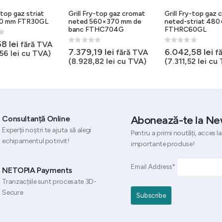
y-top gaz cromat
Grill Fry-top gaz cromat
Grill Fry-top gaz
60×370 mm de
neted-striat 480×650 mm
striat 560×770 m
THC704G
FTHRC60GL
banc FTRC708G
5
0
out of 5
0
out of 5
19
lei
6.042,58
lei
12.040,61
lei
fără TVA
fără TVA
f
,82
lei
cu TVA)
(
7.311,52
lei
cu TVA)
(
14.569,14
lei
c
Abonează-te la Ne
Consultanță Online
Experții noștri te ajuta să alegi
Pentru a primi noutăți, acces la
echipamentul potrivit!
importante produse!
Email Address*
NETOPIA Payments
Tranzacțiile sunt procesate 3D-
Secure