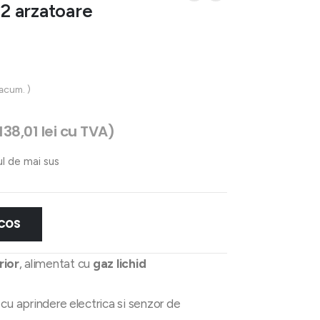
2 arzatoare
 acum. )
.138,01
lei
cu TVA)
ul de mai sus
 COS
rior
, alimentat cu
gaz lichid
, cu aprindere electrica si senzor de