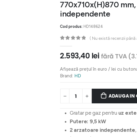
770x710x(H)870 mm, 
independente
Cod produs:
HD148624
( Nu există recenzii până
0
out of 5
2.593,40
lei
fără TVA (
3
Afișează prețul în euro / lei cu buton
Brand:
HD
ADAUGA IN
Gratar pe gaz pentru
uz exte
Putere: 9,5 kW
2 arzatoare independente