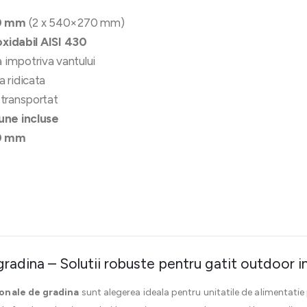
40 mm
(2 x 540×270 mm)
oxidabil AISI 430
 impotriva vantului
 ridicata
 transportat
une incluse
0 mm
radina – Solutii robuste pentru gatit outdoor i
onale de gradina
sunt alegerea ideala pentru unitatile de alimentatie 