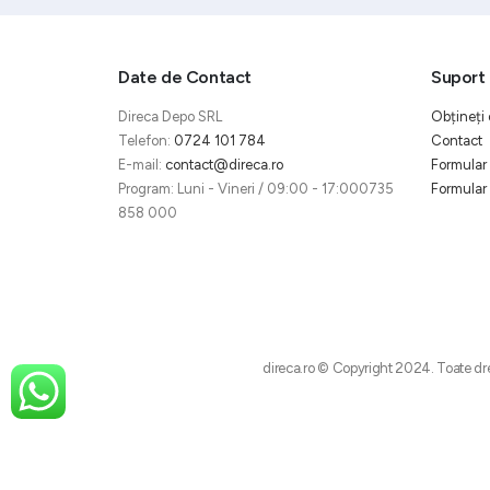
Date de Contact
Suport 
Direca Depo SRL
Obțineți 
Telefon:
0724 101 784
Contact
E-mail:
contact@direca.ro
Formular 
Program: Luni - Vineri / 09:00 - 17:000735
Formular 
858 000
direca.ro © Copyright 2024. Toate dre