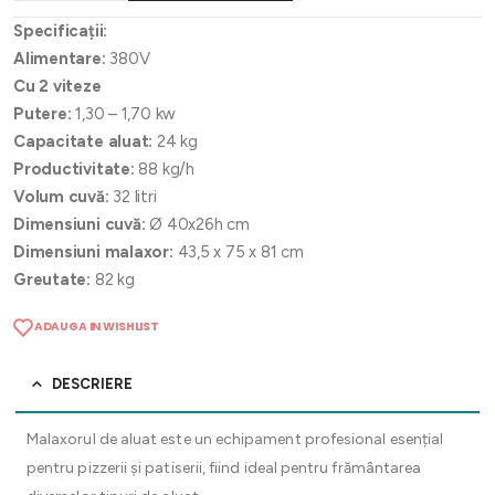
Specificații:
Alimentare:
380V
Cu 2 viteze
Putere:
1,30 – 1,70 kw
Capacitate aluat:
24 kg
Productivitate:
88 kg/h
Volum cuvă:
32 litri
Dimensiuni cuvă:
Ø 40x26h cm
Dimensiuni malaxor:
43,5 x 75 x 81 cm
Greutate:
82 kg
ADAUGA IN WISHLIST
DESCRIERE
Malaxorul de aluat este un echipament profesional esențial
pentru pizzerii și patiserii, fiind ideal pentru frământarea