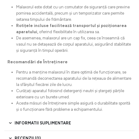
Malaxorul este dotat cu un comutator de siguranță care previne
pornirea accidentală, precum și un temporizator care permite
setarea timpului de frământare.
Rotițele incluse facilitează transportul și poziționarea
aparatului,
oferind flexibilitate în utilizarea sa.
De asemenea, malaxorul are un cap fix, ceea ce înseamnă că
vasul nu se detașează de corpul aparatului, asigurând stabilitate
și siguranță în timpul operării.
Recomandări de Întreținere
Pentru a menține malaxorul în stare optimă de funcționare, se
recomandă deconectarea aparatului de la rețeaua de alimentare
la sfârșitul fiecărei zile de lucru.
Curățați aparatul folosind detergenți neutri și ștergeți părțile
exterioare cu un burete umed.
Aceste măsuri de întreținere simple asigură o durabilitate sporită
și o funcționare fără probleme a echipamentului.
INFORMATII SUPLIMENTARE
RECENZII (0)