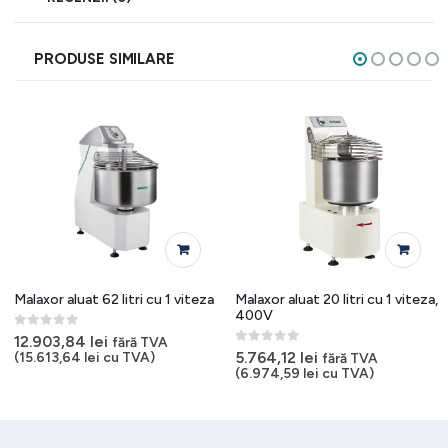
PRODUSE SIMILARE
Malaxor aluat 62 litri cu 1 viteza
Malaxor aluat 20 litri cu 1 viteza,
400V
0
out of 5
12.903,84
lei
fără TVA
0
out of 5
5.764,12
lei
(
15.613,64
lei
cu TVA)
fără TVA
(
6.974,59
lei
cu TVA)