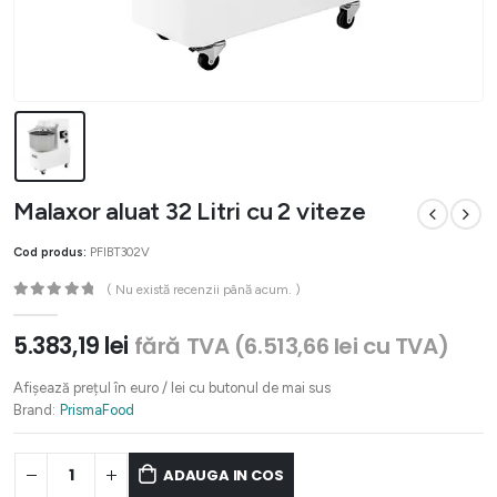
Malaxor aluat 32 Litri cu 2 viteze
Cod produs:
PFIBT302V
( Nu există recenzii până acum. )
0
out of 5
5.383,19
lei
fără TVA (
6.513,66
lei
cu TVA)
Afișează prețul în euro / lei cu butonul de mai sus
Brand:
PrismaFood
ADAUGA IN COS