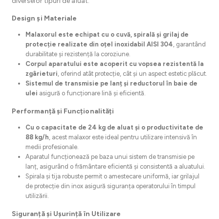
diverselor tipuri de aluat.
Design și Materiale
Malaxorul este echipat cu o cuvă, spirală și grilaj de
protecție realizate din oțel inoxidabil AISI 304
, garantând
durabilitate și rezistență la coroziune.
Corpul aparatului este acoperit cu vopsea rezistentă la
zgârieturi
, oferind atât protecție, cât și un aspect estetic plăcut.
Sistemul de transmisie pe lanț și reductorul în baie de
ulei
asigură o funcționare lină și eficientă.
Performanță și Funcționalități
Cu o capacitate de 24 kg de aluat și o productivitate de
88 kg/h
, acest malaxor este ideal pentru utilizare intensivă în
medii profesionale.
Aparatul funcționează pe baza unui sistem de transmisie pe
lanț, asigurând o frământare eficientă și consistentă a aluatului.
Spirala și tija robuste permit o amestecare uniformă, iar grilajul
de protecție din inox asigură siguranța operatorului în timpul
utilizării.
Siguranță și Ușurință în Utilizare