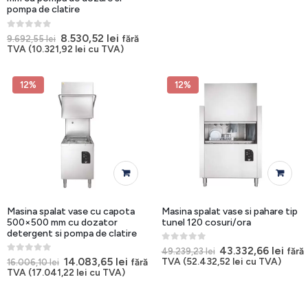
pompa de clatire
0
out of 5
Prețul
Prețul
8.530,52
lei
fără
9.692,55
lei
inițial
curent
TVA (
10.321,92
lei
cu TVA)
a
este:
fost:
8.530,52 lei.
9.692,55 lei.
12%
12%
Masina spalat vase cu capota
Masina spalat vase si pahare tip
500×500 mm cu dozator
tunel 120 cosuri/ora
detergent si pompa de clatire
0
out of 5
Prețul
Preț
43.332,66
lei
fără
49.239,23
lei
inițial
cure
0
out of 5
Prețul
Prețul
14.083,65
lei
TVA (
52.432,52
lei
cu TVA)
fără
16.006,10
lei
a
este
inițial
curent
TVA (
17.041,22
lei
cu TVA)
fost:
43.33
a
este:
49.239,23 lei.
fost:
14.083,65 lei.
16.006,10 lei.