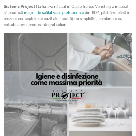
Sistema Project Italia
s-a născut în Castelfranco Veneto și a început
să producă
mașini de spălat vase profesionale
din 1991, păstrând până în
prezent conceptele de bază ale fiabilității și simplității, combinate cu
calitatea unui produs integral italian.