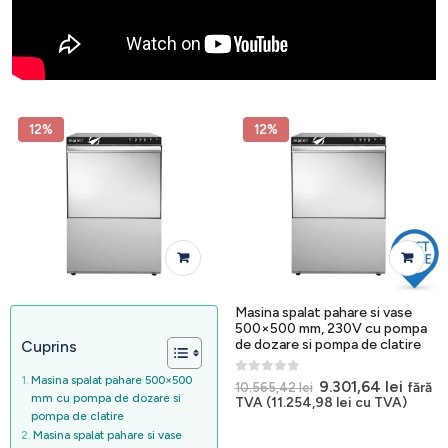
12%
12%
Masina spalat pahare si vase
500×500 mm, 230V cu pompa
de dozare si pompa de clatire
Cuprins
Masina spalat pahare 500×500
0
out of 5
Prețul
Prețul
9.301,64
lei
fără
10.565,42
lei
inițial
curen
mm cu pompa de dozare si
TVA (
11.254,98
lei
cu TVA)
a
este:
pompa de clatire
fost:
9.301,
Masina spalat pahare si vase
10.565,42 lei.