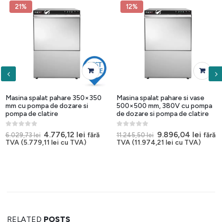
21%
12%
Masina spalat pahare 350×350
Masina spalat pahare si vase
mm cu pompa de dozare si
500×500 mm, 380V cu pompa
pompa de clatire
de dozare si pompa de clatire
0
out of 5
0
out of 5
Prețul
Prețul
Prețul
Prețu
4.776,12
lei
9.896,04
lei
fără
fără
6.029,73
lei
11.245,50
lei
inițial
curent
inițial
curen
TVA (
5.779,11
lei
cu TVA)
TVA (
11.974,21
lei
cu TVA)
a
este:
a
este:
 lei.
fost:
4.776,12 lei.
fost:
9.896,
6.029,73 lei.
11.245,50 lei.
RELATED
POSTS