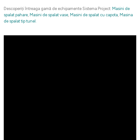
Descoperiți întreaga gamă de echipamente Sistema Project:
Masini de
spalat pahare
,
Masini de spalat vase
,
Masini de spalat cu capota
,
Masina
de spalat tip tunel.