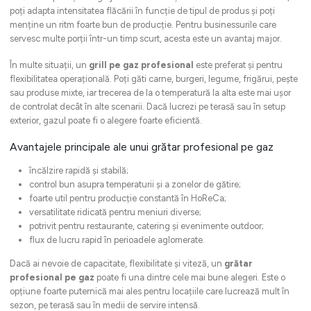
poți adapta intensitatea flăcării în funcție de tipul de produs și poți
menține un ritm foarte bun de producție. Pentru businessurile care
servesc multe porții într-un timp scurt, acesta este un avantaj major.
În multe situații, un
grill pe gaz profesional
este preferat și pentru
flexibilitatea operațională. Poți găti carne, burgeri, legume, frigărui, pește
sau produse mixte, iar trecerea de la o temperatură la alta este mai ușor
de controlat decât în alte scenarii. Dacă lucrezi pe terasă sau în setup
exterior, gazul poate fi o alegere foarte eficientă.
Avantajele principale ale unui grătar profesional pe gaz
încălzire rapidă și stabilă;
control bun asupra temperaturii și a zonelor de gătire;
foarte util pentru producție constantă în HoReCa;
versatilitate ridicată pentru meniuri diverse;
potrivit pentru restaurante, catering și evenimente outdoor;
flux de lucru rapid în perioadele aglomerate.
Dacă ai nevoie de capacitate, flexibilitate și viteză, un
grătar
profesional pe gaz
poate fi una dintre cele mai bune alegeri. Este o
opțiune foarte puternică mai ales pentru locațiile care lucrează mult în
sezon, pe terasă sau în medii de servire intensă.