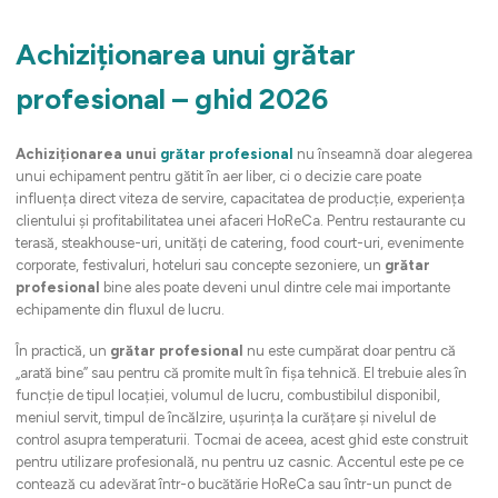
Achiziționarea unui grătar
profesional – ghid 2026
Achiziționarea unui
grătar profesional
nu înseamnă doar alegerea
unui echipament pentru gătit în aer liber, ci o decizie care poate
influența direct viteza de servire, capacitatea de producție, experiența
clientului și profitabilitatea unei afaceri HoReCa. Pentru restaurante cu
terasă, steakhouse-uri, unități de catering, food court-uri, evenimente
corporate, festivaluri, hoteluri sau concepte sezoniere, un
grătar
profesional
bine ales poate deveni unul dintre cele mai importante
echipamente din fluxul de lucru.
În practică, un
grătar profesional
nu este cumpărat doar pentru că
„arată bine” sau pentru că promite mult în fișa tehnică. El trebuie ales în
funcție de tipul locației, volumul de lucru, combustibilul disponibil,
meniul servit, timpul de încălzire, ușurința la curățare și nivelul de
control asupra temperaturii. Tocmai de aceea, acest ghid este construit
pentru utilizare profesională, nu pentru uz casnic. Accentul este pe ce
contează cu adevărat într-o bucătărie HoReCa sau într-un punct de