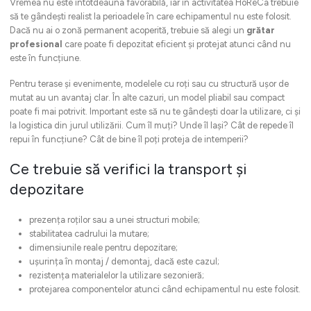
Vremea nu este întotdeauna favorabilă, iar în activitatea HoReCa trebuie
să te gândești realist la perioadele în care echipamentul nu este folosit.
Dacă nu ai o zonă permanent acoperită, trebuie să alegi un
grătar
profesional
care poate fi depozitat eficient și protejat atunci când nu
este în funcțiune.
Pentru terase și evenimente, modelele cu roți sau cu structură ușor de
mutat au un avantaj clar. În alte cazuri, un model pliabil sau compact
poate fi mai potrivit. Important este să nu te gândești doar la utilizare, ci și
la logistica din jurul utilizării. Cum îl muți? Unde îl lași? Cât de repede îl
repui în funcțiune? Cât de bine îl poți proteja de intemperii?
Ce trebuie să verifici la transport și
depozitare
prezența roților sau a unei structuri mobile;
stabilitatea cadrului la mutare;
dimensiunile reale pentru depozitare;
ușurința în montaj / demontaj, dacă este cazul;
rezistența materialelor la utilizare sezonieră;
protejarea componentelor atunci când echipamentul nu este folosit.