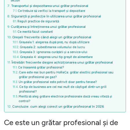
sezon
Transportul și depozitarea unui grătar profesional
Ce trebuie să verifici la transport și depozitare
Siguranță și protecție în utilizarea unui grătar profesional
Reguli practice de siguranță
Curățarea și întreținerea unui grătar profesional
Ce merită făcut constant
Greșeli frecvente când alegi un grătar profesional
Greșeala 1: alegerea după preț, nu după utilizare
Greșeala 2: subestimarea volumului de lucru
Greșeala 3: ignorarea curățării și a service-ului
Greșeala 4: alegerea unui tip greșit de alimentare
Întrebări frecvente despre achiziționarea unui grătar profesional
Ce înseamnă grătar profesional?
Care este mai bun pentru HoReCa: grătar electric profesional sau
grătar profesional pe gaz?
Un grătar profesional este potrivit doar pentru terase?
Ce tip de business are cel mai mult de câștigat dintr-un grill
profesional?
Merită să aleg grătare electrice profesionale dacă vreau viteză și
control?
Concluzie: cum alegi corect un grătar profesional în 2026
Ce este un grătar profesional și de