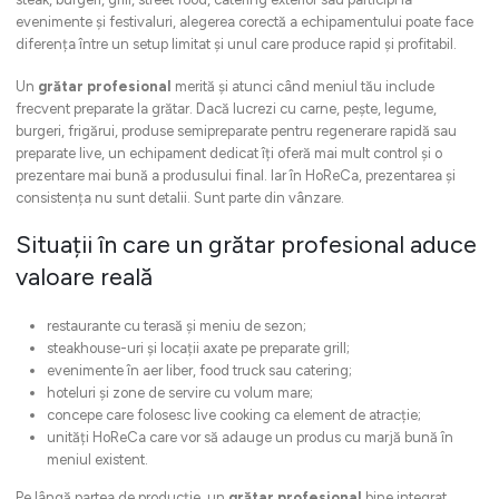
evenimente și festivaluri, alegerea corectă a echipamentului poate face
diferența între un setup limitat și unul care produce rapid și profitabil.
Un
grătar profesional
merită și atunci când meniul tău include
frecvent preparate la grătar. Dacă lucrezi cu carne, pește, legume,
burgeri, frigărui, produse semipreparate pentru regenerare rapidă sau
preparate live, un echipament dedicat îți oferă mai mult control și o
prezentare mai bună a produsului final. Iar în HoReCa, prezentarea și
consistența nu sunt detalii. Sunt parte din vânzare.
Situații în care un grătar profesional aduce
valoare reală
restaurante cu terasă și meniu de sezon;
steakhouse-uri și locații axate pe preparate grill;
evenimente în aer liber, food truck sau catering;
hoteluri și zone de servire cu volum mare;
concepe care folosesc live cooking ca element de atracție;
unități HoReCa care vor să adauge un produs cu marjă bună în
meniul existent.
Pe lângă partea de producție, un
grătar profesional
bine integrat