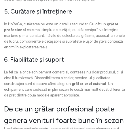
5. Curățare și întreținere
În HoReCa, curățarea nu este un detaliu secundar. Cu cât un
grătar
profesional
este mai simplu de curățat, cu atât echipa îl va întreține
mai bine și mai constant. Tăvile de colectare a grăsimii, accesul la zonele
de lucru, componentele detașabile și suprafețele ușor de șters contează
enorm în exploatarea reală.
6. Fiabilitate și suport
La fel ca la orice echipament comercial, contează nu doar produsul, ci și
cine îl furnizează. Disponibilitatea pieselor, service-ul și calitatea
construcției sunt decisive când alegi un
grătar profesional
. Un
echipament care cedează în plin sezon te costă mai mult decât diferența
de preț dintre două modele aparent apropiate.
De ce un grătar profesional poate
genera venituri foarte bune în sezon
Unul dintre motivele pentru care merită să tratezi serios alegerea unui