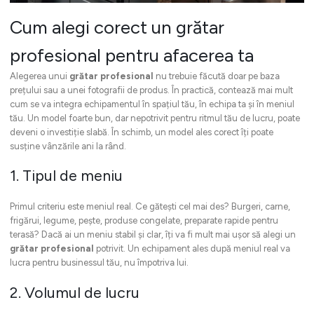
Cum alegi corect un grătar
profesional pentru afacerea ta
Alegerea unui
grătar profesional
nu trebuie făcută doar pe baza
prețului sau a unei fotografii de produs. În practică, contează mai mult
cum se va integra echipamentul în spațiul tău, în echipa ta și în meniul
tău. Un model foarte bun, dar nepotrivit pentru ritmul tău de lucru, poate
deveni o investiție slabă. În schimb, un model ales corect îți poate
susține vânzările ani la rând.
1. Tipul de meniu
Primul criteriu este meniul real. Ce gătești cel mai des? Burgeri, carne,
frigărui, legume, pește, produse congelate, preparate rapide pentru
terasă? Dacă ai un meniu stabil și clar, îți va fi mult mai ușor să alegi un
grătar profesional
potrivit. Un echipament ales după meniul real va
lucra pentru businessul tău, nu împotriva lui.
2. Volumul de lucru