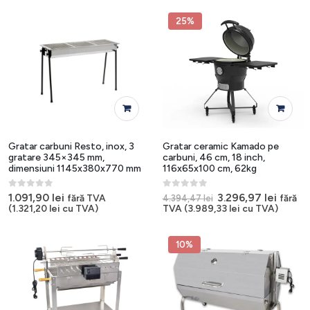
25%
Gratar carbuni Resto, inox, 3
Gratar ceramic Kamado pe
gratare 345×345 mm,
carbuni, 46 cm, 18 inch,
dimensiuni 1145x380x770 mm
116x65x100 cm, 62kg
0
out of 5
0
out of 5
Prețul
Prețul
1.091,90
lei
3.296,97
lei
fără TVA
fără
4.394,47
lei
inițial
curen
(
1.321,20
lei
cu TVA)
TVA (
3.989,33
lei
cu TVA)
a
este:
fost:
3.296,9
4.394,47 lei.
10%