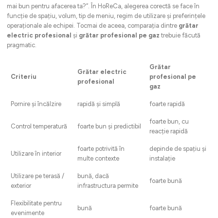
mai bun pentru afacerea ta?”. În HoReCa, alegerea corectă se face în
funcție de spațiu, volum, tip de meniu, regim de utilizare și preferințele
operaționale ale echipei. Tocmai de aceea, comparația dintre
grătar
electric profesional
și
grătar profesional pe gaz
trebuie făcută
pragmatic.
Grătar
Grătar electric
Criteriu
profesional pe
profesional
gaz
Pornire și încălzire
rapidă și simplă
foarte rapidă
foarte bun, cu
Control temperatură
foarte bun și predictibil
reacție rapidă
foarte potrivită în
depinde de spațiu și
Utilizare în interior
multe contexte
instalație
Utilizare pe terasă /
bună, dacă
foarte bună
exterior
infrastructura permite
Flexibilitate pentru
bună
foarte bună
evenimente