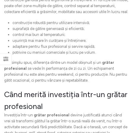
poate oferi zone multiple de gătire, control separat al temperaturii,
colectare eficientă a grăsimilor, mobilitate sau accesorii utile în lucru real.
construcție robustă pentru utilizare intensivă;
suprafață de gătire generoasă și eficientă;
control mai bun al temperaturii;
ușurință mai mare în curățare și întreținere;
adaptare pentru flux profesional și servire rapidă;
potrivire cu meniuri comerciale și lucru pe volum.
Mai simplu spus, diferența dintre un model obișnuit și un
grătar
profesional
se vede în performanța de zi cu zi. Un echipament
profesional nu este ales pentru weekend, ci pentru producție. Nu pentru
gătit ocazional, ci pentru vânzare și repetabilitate.
Când merită investiția într-un grătar
profesional
Investiția într-un
grătar profesional
devine justificată atunci când
vrei să transformi gătitul la grătar într-o sursă reală de venit, nu într-o
activitate secundară fără predictibilitate. Dacă ai o terasă, un concept de
steak, burgeri, grill, street food, catering exterior sau participi la