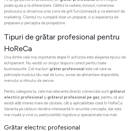
poate ajuta și la diferențiere. Gătitul la vedere, mirosul, rumenirea
produsului și dinamica unei zone de grill funcționează și ca element de
marketing. Clientul nu cumpără doar un preparat, ci și experiența de
preparare și percepția de prospețime.
Tipuri de grătar profesional pentru
HoReCa
Una dintre cele mai importante etape în achiziție este alegerea tipului de
echipament. Nu există un singur răspuns corect pentru toate
businessurile. Cel mai bun
grătar profesional
este cel care se
potrivește modului tău real de lucru, sursei de alimentare disponibile,
meniului și ritmului de servire.
Pentru categoria ta, cele mai relevante direcții comerciale sunt
grătarul
electric profesional
și
grătarul profesional pe gaz
, pentru că aici
există atât interes mare de căutare, cât și aplicabilitate clară în HoReCa.
Varianta pe cărbuni rămâne interesantă în anumite concepte, dar este
mai nișată și vine cu particularități logistice și operaționale mai mari.
Grătar electric profesional