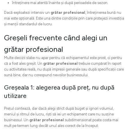
întreținere mai atentă înainte și după perioadele de sezon.
Dacă exploatezi intensiv un
grătar profesional
, întreținerea bună nu
mai este opțională. Este una dintre condițiile prin care protejezi investiția
și menții standardul de lucru.
Greșeli frecvente când alegi un
grătar profesional
Multe decizii slabe nu apar pentru că echipamentul este prost, ci pentru
că a fost ales greșit. Un
grătar profesional
trebuie cumpărat în raport
cu activitatea reală, nu după impresii generale sau după specificații care
sună bine, dar nu corespund nevoilor businessului.
Greșeala 1: alegerea după preț, nu după
utilizare
Prețul contează, dar dacă alegi strict după buget și ignori volumul,
meniul și ritmul de lucru, riști să iei un echipament care nu susține
businessul. Un
grătar profesional
subdimensionat poate costa mai
mult pe termen lung decât unul ales corect de la început.