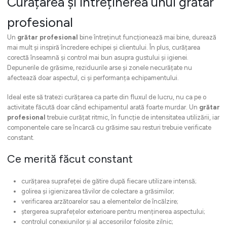
Curățarea și întreținerea unui grătar
profesional
Un
grătar profesional
bine întreținut funcționează mai bine, durează
mai mult și inspiră încredere echipei și clientului. În plus, curățarea
corectă înseamnă și control mai bun asupra gustului și igienei.
Depunerile de grăsime, reziduurile arse și zonele necurățate nu
afectează doar aspectul, ci și performanța echipamentului.
Ideal este să tratezi curățarea ca parte din fluxul de lucru, nu ca pe o
activitate făcută doar când echipamentul arată foarte murdar. Un
grătar
profesional
trebuie curățat ritmic, în funcție de intensitatea utilizării, iar
componentele care se încarcă cu grăsime sau resturi trebuie verificate
constant.
Ce merită făcut constant
curățarea suprafeței de gătire după fiecare utilizare intensă;
golirea și igienizarea tăvilor de colectare a grăsimilor;
verificarea arzătoarelor sau a elementelor de încălzire;
ștergerea suprafețelor exterioare pentru menținerea aspectului;
controlul conexiunilor și al accesoriilor folosite zilnic;