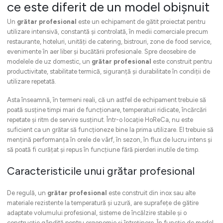
ce este diferit de un model obișnuit
Un
grătar profesional
este un echipament de gătit proiectat pentru
utilizare intensivă, constantă și controlată, în medii comerciale precum
restaurante, hoteluri, unități de catering, bistrouri, zone de food service,
evenimente în aer liber și bucătării profesionale. Spre deosebire de
modelele de uz domestic, un
grătar profesional
este construit pentru
productivitate, stabilitate termică, siguranță și durabilitate în condiții de
utilizare repetată.
Asta înseamnă, în termeni reali, că un astfel de echipament trebuie să
poată susține timpi mari de funcționare, temperaturi ridicate, încărcări
repetate și ritm de servire susținut. Într-o locație HoReCa, nu este
suficient ca un grătar să funcționeze bine la prima utilizare. El trebuie să
mențină performanța în orele de vârf, în sezon, în flux de lucru intens și
să poată fi curățat și repus în funcțiune fără pierderi inutile de timp.
Caracteristicile unui grătar profesional
De regulă, un
grătar profesional
este construit din inox sau alte
materiale rezistente la temperatură și uzură, are suprafețe de gătire
adaptate volumului profesional, sisteme de încălzire stabile și o
construcție gândită pentru ergonomie și întreținere. În funcție de model,