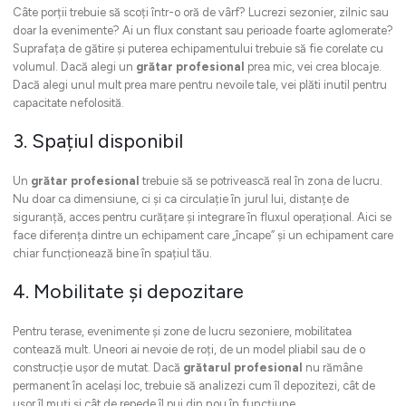
Câte porții trebuie să scoți într-o oră de vârf? Lucrezi sezonier, zilnic sau
doar la evenimente? Ai un flux constant sau perioade foarte aglomerate?
Suprafața de gătire și puterea echipamentului trebuie să fie corelate cu
volumul. Dacă alegi un
grătar profesional
prea mic, vei crea blocaje.
Dacă alegi unul mult prea mare pentru nevoile tale, vei plăti inutil pentru
capacitate nefolosită.
3. Spațiul disponibil
Un
grătar profesional
trebuie să se potrivească real în zona de lucru.
Nu doar ca dimensiune, ci și ca circulație în jurul lui, distanțe de
siguranță, acces pentru curățare și integrare în fluxul operațional. Aici se
face diferența dintre un echipament care „încape” și un echipament care
chiar funcționează bine în spațiul tău.
4. Mobilitate și depozitare
Pentru terase, evenimente și zone de lucru sezoniere, mobilitatea
contează mult. Uneori ai nevoie de roți, de un model pliabil sau de o
construcție ușor de mutat. Dacă
grătarul profesional
nu rămâne
permanent în același loc, trebuie să analizezi cum îl depozitezi, cât de
ușor îl muți și cât de repede îl pui din nou în funcțiune.