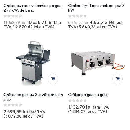
Gratar cu roca vulcanica pe gaz,
Gratar Fry-Top striat pe gaz 7
2×7 kW, de banc
kW
0
out of 5
0
out of 5
Prețul
Prețul
Prețul
Prețul
10.636,71
lei
4.661,42
lei
fără
fără
14.182,29
lei
6.215,87
lei
inițial
curent
inițial
curent
TVA (
12.870,42
lei
cu TVA)
TVA (
5.640,32
lei
cu TVA)
a
este:
a
este:
fost:
10.636,71 lei.
fost:
4.661,42
14.182,29 lei.
6.215,87 lei.
Grătar pe gaz cu 3 arzătoare din
Grătar pe gaz cu grilaj
inox
0
out of 5
1.102,70
lei
fără TVA
0
out of 5
2.539,55
lei
(
1.334,27
lei
cu TVA)
fără TVA
(
3.072,86
lei
cu TVA)