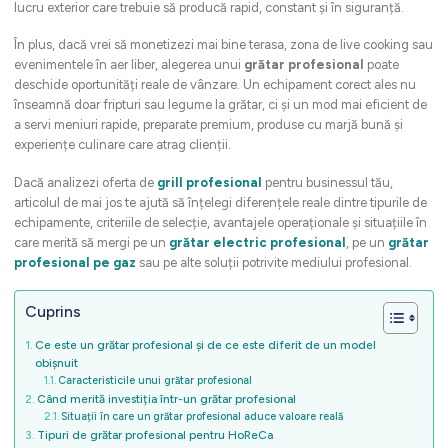
lucru exterior care trebuie să producă rapid, constant și în siguranță.
În plus, dacă vrei să monetizezi mai bine terasa, zona de live cooking sau
evenimentele în aer liber, alegerea unui
grătar profesional
poate
deschide oportunități reale de vânzare. Un echipament corect ales nu
înseamnă doar fripturi sau legume la grătar, ci și un mod mai eficient de
a servi meniuri rapide, preparate premium, produse cu marjă bună și
experiențe culinare care atrag clienții.
Dacă analizezi oferta de
grill profesional
pentru businessul tău,
articolul de mai jos te ajută să înțelegi diferențele reale dintre tipurile de
echipamente, criteriile de selecție, avantajele operaționale și situațiile în
care merită să mergi pe un
grătar electric profesional
, pe un
grătar
profesional pe gaz
sau pe alte soluții potrivite mediului profesional.
Cuprins
Ce este un grătar profesional și de ce este diferit de un model
obișnuit
Caracteristicile unui grătar profesional
Când merită investiția într-un grătar profesional
Situații în care un grătar profesional aduce valoare reală
Tipuri de grătar profesional pentru HoReCa