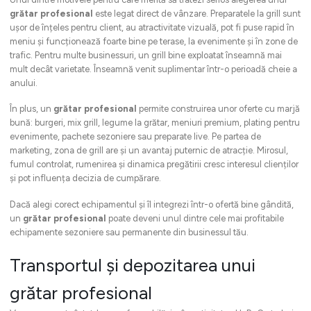
grătar profesional
este legat direct de vânzare. Preparatele la grill sunt
ușor de înțeles pentru client, au atractivitate vizuală, pot fi puse rapid în
meniu și funcționează foarte bine pe terase, la evenimente și în zone de
trafic. Pentru multe businessuri, un grill bine exploatat înseamnă mai
mult decât varietate. Înseamnă venit suplimentar într-o perioadă cheie a
anului.
În plus, un
grătar profesional
permite construirea unor oferte cu marjă
bună: burgeri, mix grill, legume la grătar, meniuri premium, plating pentru
evenimente, pachete sezoniere sau preparate live. Pe partea de
marketing, zona de grill are și un avantaj puternic de atracție. Mirosul,
fumul controlat, rumenirea și dinamica pregătirii cresc interesul clienților
și pot influența decizia de cumpărare.
Dacă alegi corect echipamentul și îl integrezi într-o ofertă bine gândită,
un
grătar profesional
poate deveni unul dintre cele mai profitabile
echipamente sezoniere sau permanente din businessul tău.
Transportul și depozitarea unui
grătar profesional