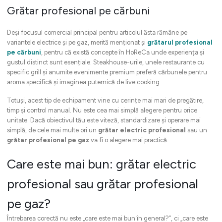
Grătar profesional pe cărbuni
Deși focusul comercial principal pentru articolul ăsta rămâne pe
variantele electrice și pe gaz, merită menționat și
grătarul profesional
pe cărbuni
, pentru că există concepte în HoReCa unde experiența și
gustul distinct sunt esențiale. Steakhouse-urile, unele restaurante cu
specific grill și anumite evenimente premium preferă cărbunele pentru
aroma specifică și imaginea puternică de live cooking.
Totuși, acest tip de echipament vine cu cerințe mai mari de pregătire,
timp și control manual. Nu este cea mai simplă alegere pentru orice
unitate. Dacă obiectivul tău este viteză, standardizare și operare mai
simplă, de cele mai multe ori un
grătar electric profesional
sau un
grătar profesional pe gaz
va fi o alegere mai practică.
Care este mai bun: grătar electric
profesional sau grătar profesional
pe gaz?
Întrebarea corectă nu este „care este mai bun în general?”, ci „care este