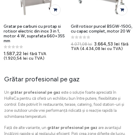
Gratar pe carbuni cu protap si
Grill rotisor purcel BSGW-150G,
rotisor electric din inox 3 in 1,
cu capac complet, motor 20 W
motor 4 W, suprafata 660×355
mm
0
out of 5
Prețul
Prețul
3.664,53
lei
fără
4.071,08
lei
inițial
curent
TVA (
4.434,08
lei
cu TVA)
a
este:
0
out of 5
1.587,22
lei
fără TVA
fost:
3.664,5
(
1.920,54
lei
cu TVA)
4.071,08 lei.
Grătar profesional pe gaz
Un
grătar profesional pe gaz
este o soluție foarte apreciată în
HoReCa pentru că oferă un echilibru bun între putere, flexibilitate și
control. Este potrivit în restaurante, terase, catering, food station-uri și
zone outdoor unde vrei performanță ridicată și o reacție rapidă la
schimbarea temperaturii.
Față de alte variante, un
grătar profesional pe gaz
are avantajul
încălzirii rapide și al reglajului eficient. Poți crea zone diferite de lucru,