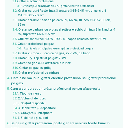
Grătar electric profesional
Avantajele principale ale unui grătar electric profesional
Gratar carbuni Resto, inox, 3 gratare 345×345 mm, dimensiuni
1145x380x770 mm
Gratar ceramic Kamado pe carbuni, 46 cm, 18 inch, 116x65x100 cm,
62kg
Gratar pe carbuni cu protap si rotisor electric din inox 3 in 1, motor 4
W, suprafata 660×355 mm
Grill rotisor purcel BSGW-150G, cu capac complet, motor 20 W
Grătar profesional pe gaz
Avantajele principale ale unui grătar profesional pe gaz
Gratar cu roca vulcanica pe gaz, 2×7 kW, de banc
Gratar Fry-Top striat pe gaz 7 kW
Grătar pe gaz cu 3 arzătoare din inox
Grătar pe gaz cu grilaj
Grătar profesional pe cărbuni
Care este mai bun: grătar electric profesional sau grătar profesional
pe gaz?
Cum alegi corect un grătar profesional pentru afacerea ta
1. Tipul de meniu
2. Volumul de lucru
3. Spațiul disponibil
4. Mobilitate și depozitare
5. Curățare și întreținere
6. Fiabilitate și suport
De ce un grătar profesional poate genera venituri foarte bune în