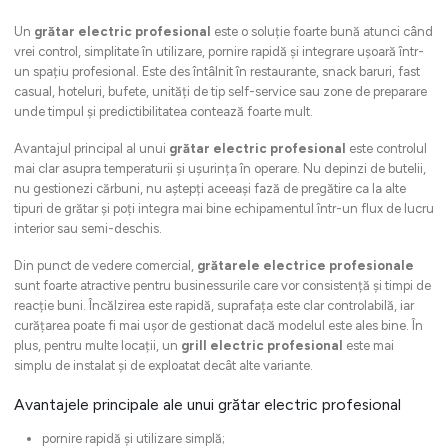
Un
grătar electric profesional
este o soluție foarte bună atunci când
vrei control, simplitate în utilizare, pornire rapidă și integrare ușoară într-
un spațiu profesional. Este des întâlnit în restaurante, snack baruri, fast
casual, hoteluri, bufete, unități de tip self-service sau zone de preparare
unde timpul și predictibilitatea contează foarte mult.
Avantajul principal al unui
grătar electric profesional
este controlul
mai clar asupra temperaturii și ușurința în operare. Nu depinzi de butelii,
nu gestionezi cărbuni, nu aștepți aceeași fază de pregătire ca la alte
tipuri de grătar și poți integra mai bine echipamentul într-un flux de lucru
interior sau semi-deschis.
Din punct de vedere comercial,
grătarele electrice profesionale
sunt foarte atractive pentru businessurile care vor consistență și timpi de
reacție buni. Încălzirea este rapidă, suprafața este clar controlabilă, iar
curățarea poate fi mai ușor de gestionat dacă modelul este ales bine. În
plus, pentru multe locații, un
grill electric profesional
este mai
simplu de instalat și de exploatat decât alte variante.
Avantajele principale ale unui grătar electric profesional
pornire rapidă și utilizare simplă;