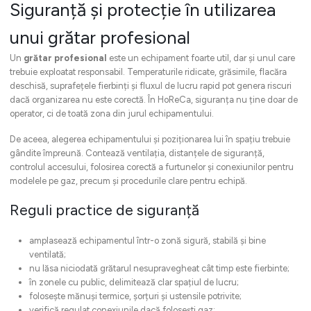
Siguranță și protecție în utilizarea
unui grătar profesional
Un
grătar profesional
este un echipament foarte util, dar și unul care
trebuie exploatat responsabil. Temperaturile ridicate, grăsimile, flacăra
deschisă, suprafețele fierbinți și fluxul de lucru rapid pot genera riscuri
dacă organizarea nu este corectă. În HoReCa, siguranța nu ține doar de
operator, ci de toată zona din jurul echipamentului.
De aceea, alegerea echipamentului și poziționarea lui în spațiu trebuie
gândite împreună. Contează ventilația, distanțele de siguranță,
controlul accesului, folosirea corectă a furtunelor și conexiunilor pentru
modelele pe gaz, precum și procedurile clare pentru echipă.
Reguli practice de siguranță
amplasează echipamentul într-o zonă sigură, stabilă și bine
ventilată;
nu lăsa niciodată grătarul nesupravegheat cât timp este fierbinte;
în zonele cu public, delimitează clar spațiul de lucru;
folosește mănuși termice, șorțuri și ustensile potrivite;
verifică regulat conexiunile dacă folosești gaz;